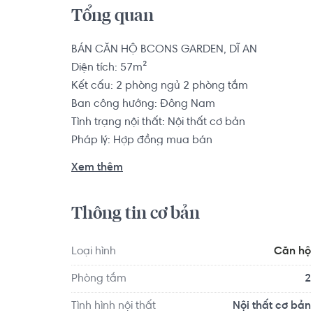
Tổng quan
BÁN CĂN HỘ BCONS GARDEN, DĨ AN

Diện tích: 57m²

Kết cấu: 2 phòng ngủ 2 phòng tắm

Ban công hướng: Đông Nam

Tình trạng nội thất: Nội thất cơ bản

Pháp lý: Hợp đồng mua bán

Xem thêm
Bcons Garden toạ lạc ngay vị trí trung tâm hành
thông hoàn chỉnh và là tâm điểm kết nối đến các
Thông tin cơ bản
Chí Minh, Biên Hoà.

Căn hộ có vị trí cách Trường Đại học Công ng
Loại hình
Căn hộ
Trường Tiểu học Trương Văn Thành khoảng 8.8km.
Phòng tắm
2
9.7km, BGym Club Fitness & Yoga khoảng 7.7km. Tọ
các tiện ích về y tế, giáo dục và giải trí.
Tình hình nội thất
Nội thất cơ bản