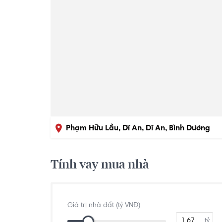
Phạm Hữu Lầu, Dĩ An, Dĩ An, Bình Dương
Tính vay mua nhà
Giá trị nhà đất (tỷ VNĐ)
tỷ