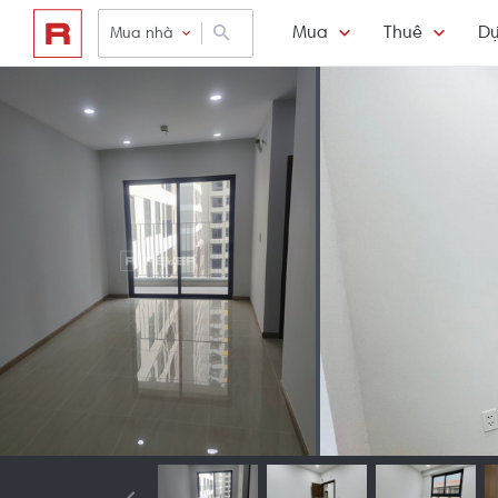
Mua
Thuê
Dự
Mua nhà