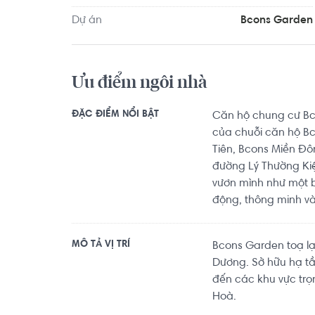
Dự án
Bcons Garden
Ưu điểm ngôi nhà
ĐẶC ĐIỂM NỔI BẬT
Căn hộ chung cư Bco
của chuỗi căn hộ B
Tiên, Bcons Miền Đôn
đường Lý Thường Ki
vươn mình như một 
động, thông minh và
MÔ TẢ VỊ TRÍ
Bcons Garden toạ lạc
Dương. Sở hữu hạ tầ
đến các khu vực trọn
Hoà.