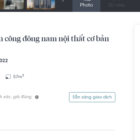
Photo
3D view
 công đông nam nội thất cơ bản
022
57m²
ính xác, giá đúng
Sẵn sàng giao dịch