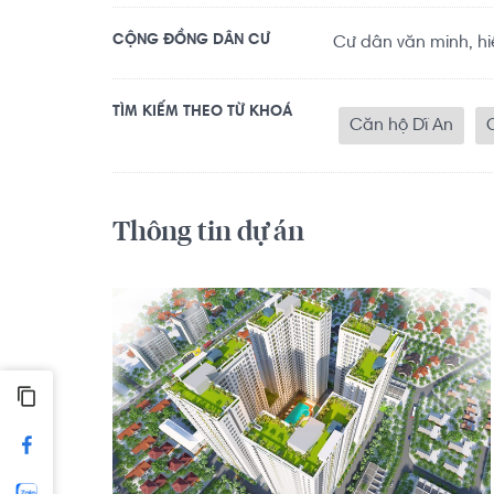
CỘNG ĐỒNG DÂN CƯ
Cư dân văn minh, hi
TÌM KIẾM THEO TỪ KHOÁ
Căn hộ Dĩ An
Thông tin dự án