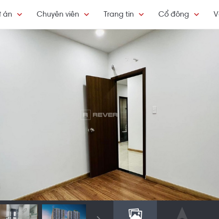
 án
Chuyên viên
Trang tin
Cổ đông
V