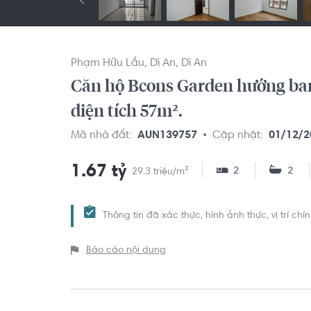
Phạm Hữu Lầu
Dĩ An
Dĩ An
Căn hộ Bcons Garden hướng ban
diện tích 57m².
Mã nhà đất:
AUN139757
Cập nhật:
01/12/2
1.67 tỷ
2
2
29.3 triệu/m²
Thông tin đã xác thực, hình ảnh thực, vị trí ch
Báo cáo nội dung