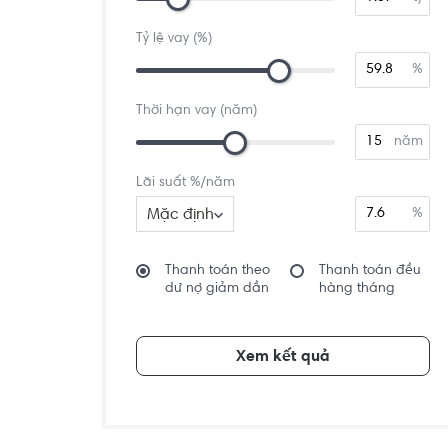
Tỷ lệ vay (%)
%
Thời hạn vay (năm)
năm
Lãi suất %/năm
Mặc định
%
Thanh toán theo
Thanh toán đều
dư nợ giảm dần
hàng tháng
Xem kết quả