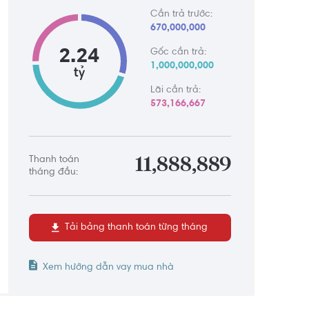
Cần trả trước:
670,000,000
2.24
Gốc cần trả:
1,000,000,000
tỷ
Lãi cần trả:
573,166,667
Thanh toán
11,888,889
tháng đầu:
Tải bảng thanh toán từng tháng
Xem hướng dẫn vay mua nhà