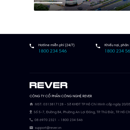
Hotline miễn phí (24/7)
Khiếu nại, phản 
1800 234 546
1800 234 5
CÔNG TY CỔ PHẦN CÔNG NGHỆ REVER
MST: 0313817128 - Sở KHĐT TP Hồ Chí Minh cấp ngày 20/0
Số 5-7, Đường B4, Phường An Lợi Đông, TP. Thủ Đức, TP. Hồ C
08 6970 2321
-
1800 234 546
support@rever.vn