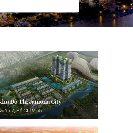
Khu Đô Thị Jamona City
Quận 7, Hồ Chí Minh