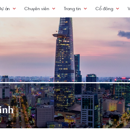
Dự án
Chuyên viên
Trang tin
Cổ đông
V
inh