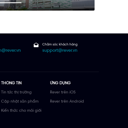
Chăm sóc khách hàng
@rever.vn
support@rever.vn
THÔNG TIN
ỨNG DỤNG
Tin tức thị trường
Rever trên iOS
Cập nhật sản phẩm
Rever trên Android
Kiến thức cho môi giới