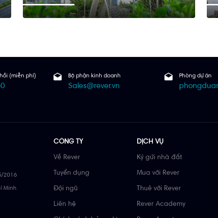
hồi (miễn phí)
Bộ phận kinh doanh
Phòng dự án
60
Sales@rever.vn
phongduan
CÔNG TY
DỊCH VỤ
Về Rever
Ký gửi nhà đất
Tuyển dụng
Mua với Rever
5/2016
hí Minh
Đội ngũ
Thuê với Rever
Liên hệ
Rever Academy