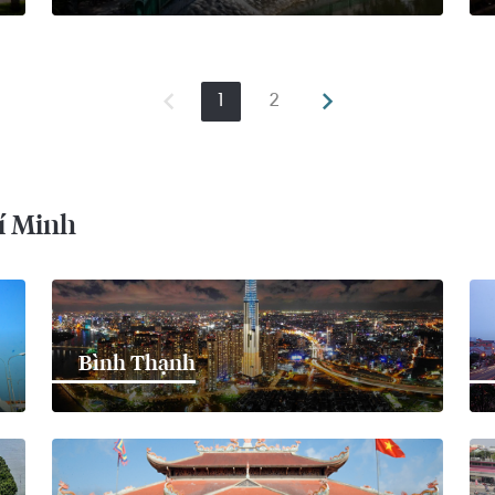
1
2
í Minh
Bình Thạnh