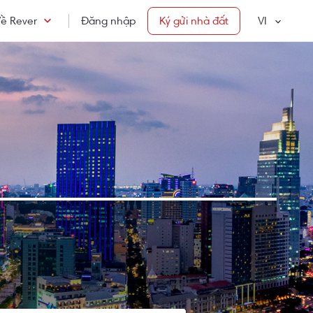
ề Rever
Đăng nhập
Ký gửi nhà đất
VI