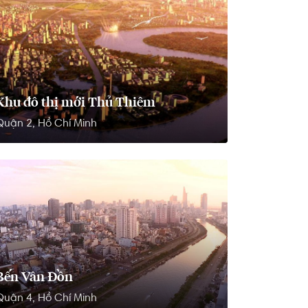
Khu đô thị mới Thủ Thiêm
Quận 2, Hồ Chí Minh
Bến Vân Đồn
Quận 4, Hồ Chí Minh