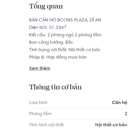
Tổng quan
BÁN CĂN HỘ BCONS PLAZA, DĨ AN

Diện tích: 51.33m²

Kết cấu: 2 phòng ngủ 2 phòng tắm

Ban công hướng: Bắc

Tình trạng nội thất: Nội thất cơ bản

Pháp lý: Hợp đồng mua bán

Xem thêm
Tọa lạc ngay trục đường lớn Thống Nhất thuộc T
1K. Ngoài ra dự án Bcons Plaza còn được tận h
Thông tin cơ bản
giúp quý khách hàng dễ dàng kết nối đến các vị t
thành phố lân cận. Chỉ mất 30 phút để quý khác
đường chính hiện hữu là Phạm Văn Đồng và Xa Lộ
Loại hình
Căn hộ
hoàn thiện, bạn có thể dễ dàng di chuyển đến c
Phòng tắm
2
cận như Đồng Nai, Long An qua các tuyến đường
cao tốc Mỹ Phước – Tân Vạn, đường Phạm Văn
Tình hình nội thất
Nội thất cơ bản