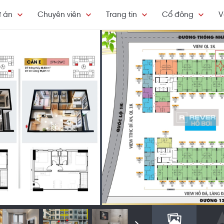
 án
Chuyên viên
Trang tin
Cổ đông
V