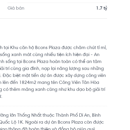
Giá bán
1.7 tỷ
hệ Thông tin ĐHQG TP.HCM khoảng 3.0km, cách 
. Di chuyển tới BGym Club Fitness & Yoga khoảng 
ủ Đức khoảng 5.4km. Tọa lạc tại vị trí thuận tiện 
 và giải trí.
tại Khu căn hộ Bcons Plaza được chăm chút tỉ mỉ,
 sống xanh mát cùng nhiều tiện ích hiện đại - An
inh sống tại Bcons Plaza hoàn toàn có thể an tâm
iải trí cùng gia đình, nạp lại năng lượng sau những
i. Đặc biệt mặt tiền dự án được xây dựng công viên
ích lên đến 1824m2 mang tên Công Viên Tân Hòa
g có thêm mảng xanh cũng như khu dạo bộ giải trí
ư.
ường lớn Thống Nhất thuộc Thành Phố Dĩ An, Bình
Quốc Lộ 1K. Ngoài ra dự án Bcons Plaza còn được
iao thông đã hoàn thiện và đồng bộ giúp quý