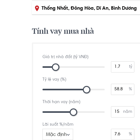
Thống Nhất, Đông Hòa, Dĩ An, Bình Dương
Tính vay mua nhà
Giá trị nhà đất (tỷ VNĐ)
tỷ
Tỷ lệ vay (%)
%
Thời hạn vay (năm)
năm
Lãi suất %/năm
Mặc định
%