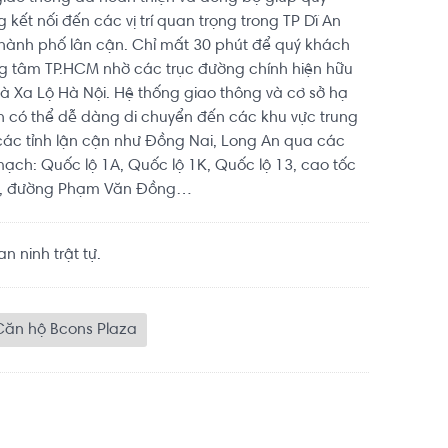
ết nối đến các vị trí quan trọng trong TP Dĩ An
thành phố lân cận. Chỉ mất 30 phút để quý khách
ung tâm TP.HCM nhờ các trục đường chính hiện hữu
 Xa Lộ Hà Nội. Hệ thống giao thông và cơ sở hạ
n có thể dễ dàng di chuyển đến các khu vực trung
ác tỉnh lận cận như Đồng Nai, Long An qua các
ạch: Quốc lộ 1A, Quốc lộ 1K, Quốc lộ 13, cao tốc
n, đường Phạm Văn Đồng…
n ninh trật tự.
Căn hộ Bcons Plaza