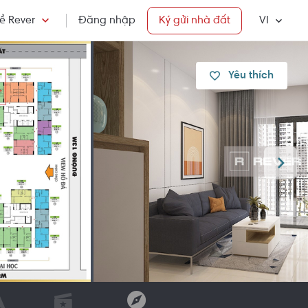
ề Rever
Đăng nhập
Ký gửi nhà đất
VI
Yêu thích