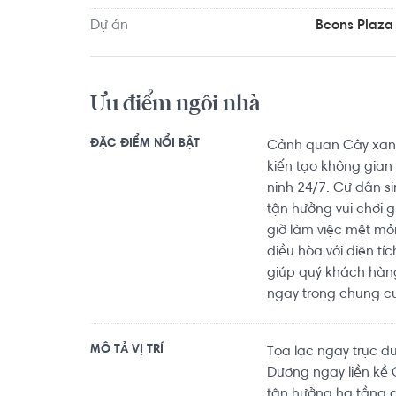
Dự án
Bcons Plaza
Căn hộ có vị trí cách Trường Đại học Công ng
Trường Tiểu học Trương Văn Thành khoảng 6.0km
Ưu điểm ngôi nhà
7.7km, Sân Bóng Đá Cỏ Nhân Tạo Nhà Thiếu Nhi Th
di chuyển với đầy đủ các tiện ích về y tế, giáo dục
ĐẶC ĐIỂM NỔI BẬT
Cảnh quan Cây xanh 
kiến tạo không gian
ninh 24/7. Cư dân s
tận hưởng vui chơi g
giờ làm việc mệt mỏ
điều hòa với diện t
giúp quý khách hàn
ngay trong chung c
MÔ TẢ VỊ TRÍ
Tọa lạc ngay trục đ
Dương ngay liền kề 
tận hưởng hạ tầng g