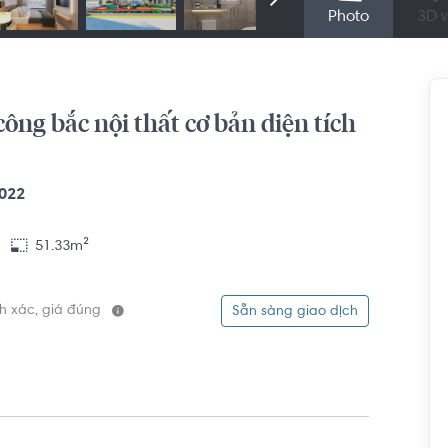
Photo
3D v
ng bắc nội thất cơ bản diện tích
022
51.33m²
ính xác, giá đúng
Sẵn sàng giao dịch