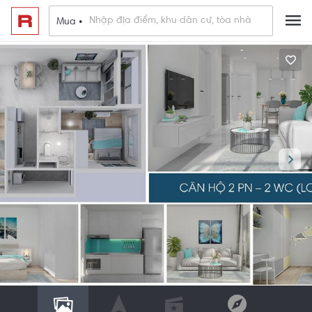
Mua •