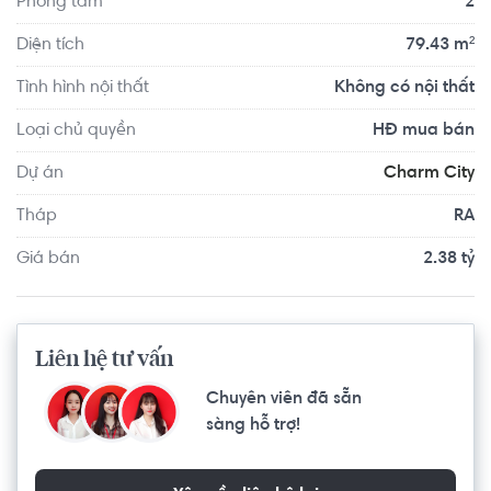
Phòng tắm
2
nhà cho cư dân: Tổ hợp phố thời trang, hệ thống nhà 
hàng ăn uống của các thương hiệu lớn, rạp chiếu phim, 
Diện tích
79.43 m²
trung tâm thể dục, phòng gym, khu Bowling, nhà trẻ, khu 
Tình hình nội thất
Không có nội thất
vui chơi cho trẻ em cực lớn,…
Loại chủ quyền
HĐ mua bán
Dự án
Charm City
Tháp
RA
Giá bán
2.38 tỷ
Liên hệ tư vấn
Chuyên viên đã sẵn
sàng hỗ trợ!