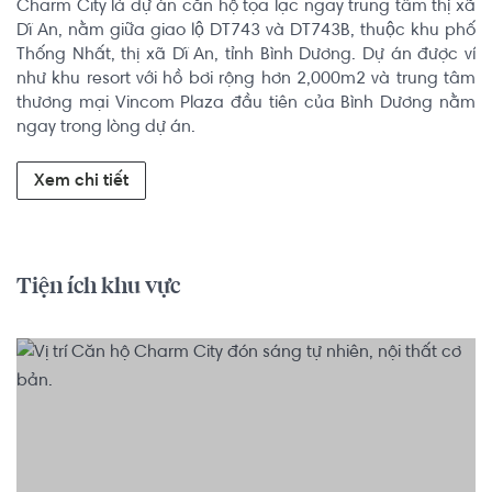
Charm City là dự án căn hộ tọa lạc ngay trung tâm thị xã 
Dĩ An, nằm giữa giao lộ DT743 và DT743B, thuộc khu phố 
Thống Nhất, thị xã Dĩ An, tỉnh Bình Dương. Dự án được ví 
như khu resort với hồ bơi rộng hơn 2,000m2 và trung tâm 
thương mại Vincom Plaza đầu tiên của Bình Dương nằm 
ngay trong lòng dự án.
Xem chi tiết
Tiện ích khu vực