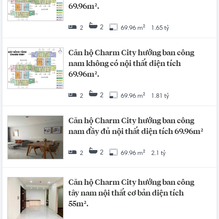
69.96m².
2
2
69.96 m²
1.65 tỷ
Căn hộ Charm City hướng ban công
nam không có nội thất diện tích
69.96m².
2
2
69.96 m²
1.81 tỷ
Căn hộ Charm City hướng ban công
nam đầy đủ nội thất diện tích 69.96m²
2
2
69.96 m²
2.1 tỷ
Căn hộ Charm City hướng ban công
tây nam nội thất cơ bản diện tích
55m².