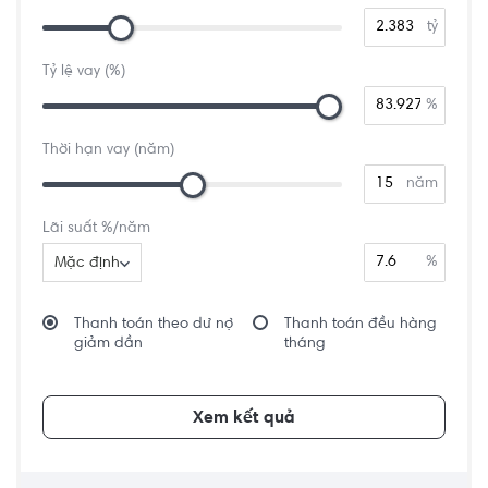
tỷ
Tỷ lệ vay (%)
%
Thời hạn vay (năm)
năm
Lãi suất %/năm
%
Mặc định
Thanh toán theo dư nợ
Thanh toán đều hàng
giảm dần
tháng
Xem kết quả