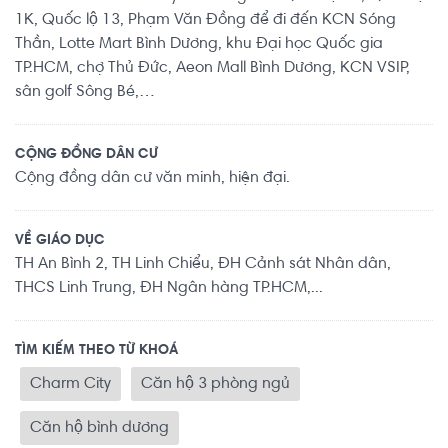
1K, Quốc lộ 13, Phạm Văn Đồng để đi đến KCN Sóng
Thần, Lotte Mart Bình Dương, khu Đại học Quốc gia
TP.HCM, chợ Thủ Đức, Aeon Mall Bình Dương, KCN VSIP,
sân golf Sông Bé,…
CỘNG ĐỒNG DÂN CƯ
Cộng đồng dân cư văn minh, hiện đại.
VỀ GIÁO DỤC
TH An Bình 2, TH Linh Chiểu, ĐH Cảnh sát Nhân dân,
THCS Linh Trung, ĐH Ngân hàng TP.HCM,...
TÌM KIẾM THEO TỪ KHOÁ
Charm City
Căn hộ 3 phòng ngủ
Căn hộ bình dương