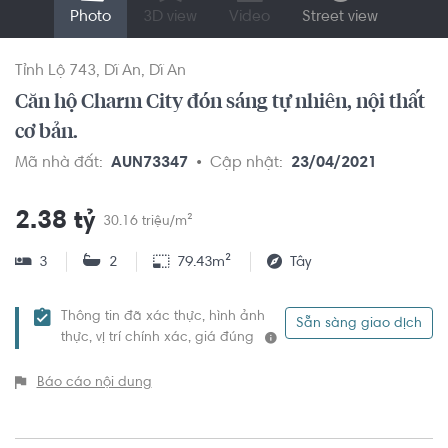
Photo
3D view
Video
Street view
Tỉnh Lộ 743
Dĩ An
Dĩ An
Căn hộ Charm City đón sáng tự nhiên, nội thất
cơ bản.
Mã nhà đất:
AUN73347
Cập nhật:
23/04/2021
2.38 tỷ
30.16 triệu/m²
3
2
79.43m²
Tây
Thông tin đã xác thực, hình ảnh
Sẵn sàng giao dịch
thực, vị trí chính xác, giá đúng
Báo cáo nội dung