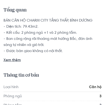
Tổng quan
BÁN CĂN HỘ CHARM CITY TẦNG THẤP, BÌNH DƯƠNG

- Diện tích: 79.43m2.

- Kết cấu: 2 phòng ngủ +1 và 2 phòng tắm.

- Ban công rộng rãi thoáng mát hướng Bắc, đón ánh 
sáng tự nhiên và gió trời.

- Được bàn giao không có nội thất.

Nhằm mong muốn có 1 không gian rộng rãi cho các hộ 
Xem thêm
gia đình đông thành viên, nhiều thế hệ, căn hộ 2+1 phòng 
sẽ ngủ giúp các thành viên trong gia đình đều có sự gần 
Thông tin cơ bản
gũi nhưng vẫn đủ riêng tư, có nhiều không gian hơn để 
thỏa thích làm những điều yêu thích.

Loại hình
Căn hộ
Nội khu Charm City hội tụ đầy đủ tiện ích cao cấp nhất, 
Phòng ngủ
3
đáp ứng cho mọi nhu cầu của cuộc sống ngay tại thềm 