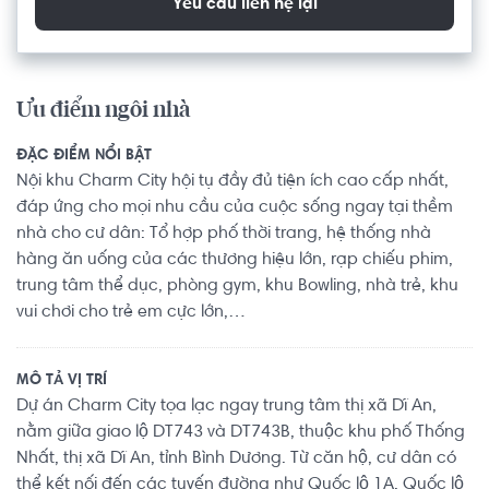
Yêu cầu liên hệ lại
Ưu điểm ngôi nhà
ĐẶC ĐIỂM NỔI BẬT
Nội khu Charm City hội tụ đầy đủ tiện ích cao cấp nhất,
đáp ứng cho mọi nhu cầu của cuộc sống ngay tại thềm
nhà cho cư dân: Tổ hợp phố thời trang, hệ thống nhà
hàng ăn uống của các thương hiệu lớn, rạp chiếu phim,
trung tâm thể dục, phòng gym, khu Bowling, nhà trẻ, khu
vui chơi cho trẻ em cực lớn,…
MÔ TẢ VỊ TRÍ
Dự án Charm City tọa lạc ngay trung tâm thị xã Dĩ An,
nằm giữa giao lộ DT743 và DT743B, thuộc khu phố Thống
Nhất, thị xã Dĩ An, tỉnh Bình Dương. Từ căn hộ, cư dân có
thể kết nối đến các tuyến đường như Quốc lộ 1A, Quốc lộ