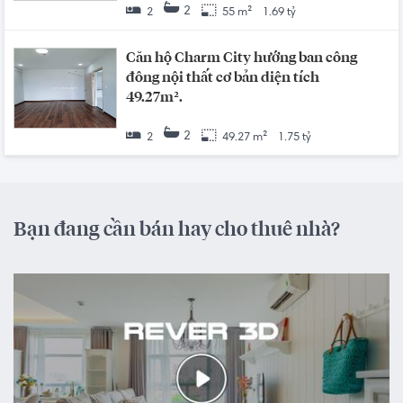
2
2
55 m²
1.69 tỷ
Căn hộ Charm City hướng ban công
đông nội thất cơ bản diện tích
49.27m².
2
2
49.27 m²
1.75 tỷ
Bạn đang cần bán hay cho thuê nhà?