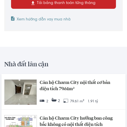
Tải bảng thanh toán từng tháng
Xem hướng dẫn vay mua nhà
Nhà đất lân cận
Căn hộ Charm City nội thất cơ bản
diện tích 79.61m²
2
2
79.61 m²
1.91 tỷ
Căn hộ Charm City hướng ban công
bắc không có nội thất diện tích