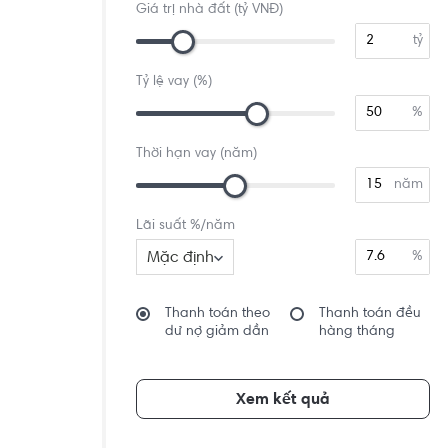
Giá trị nhà đất (tỷ VNĐ)
tỷ
Tỷ lệ vay (%)
%
Thời hạn vay (năm)
năm
Lãi suất %/năm
Mặc định
%
Thanh toán theo
Thanh toán đều
dư nợ giảm dần
hàng tháng
Xem kết quả