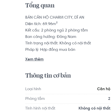
Tổng quan
BÁN CĂN HỘ CHARM CITY, DĨ AN

Diện tích: 69.96m²

Kết cấu: 2 phòng ngủ 2 phòng tắm

Ban công hướng: Đông Nam

Tình trạng nội thất: Không có nội thất

Pháp lý: Hợp đồng mua bán

Xem thêm
Dự án Charm City tọa lạc ngay trung tâm thị xã 
khu phố Thống Nhất, thị xã Dĩ An, tỉnh Bình Dươn
Thông tin cơ bản
đường như Quốc lộ 1A, Quốc lộ 1K, Quốc lộ 13,
Mart Bình Dương, khu Đại học Quốc gia TP.HCM, 
golf Sông Bé,…

Loại hình
Căn hộ
Phòng tắm
2
Căn hộ có vị trí cách Trường Đại học Công ng
Tình hình nội thất
Không có nội thất