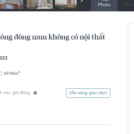
Photo
3D v
ông đông nam không có nội thất
022
69.96m²
ính xác, giá đúng
Sẵn sàng giao dịch