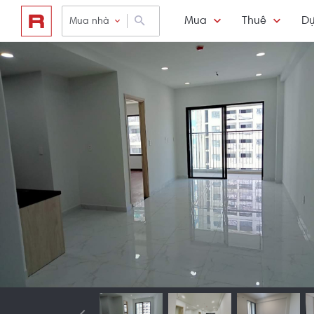
Mua
Thuê
Dự
Mua nhà