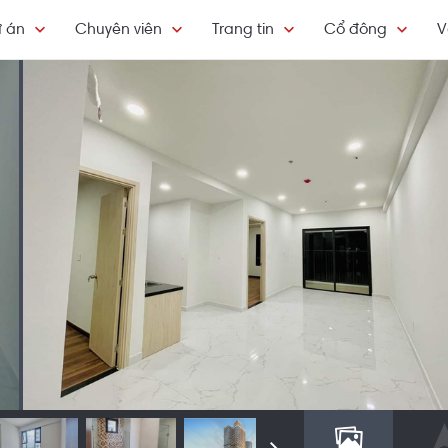
 án
Chuyên viên
Trang tin
Cổ đông
V