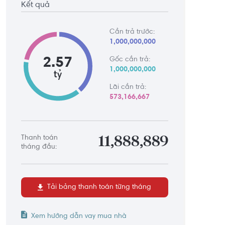
Kết quả
Cần trả trước:
1,000,000,000
2.57
Gốc cần trả:
1,000,000,000
tỷ
Lãi cần trả:
573,166,667
Thanh toán
11,888,889
tháng đầu:
Tải bảng thanh toán từng tháng
Xem hướng dẫn vay mua nhà