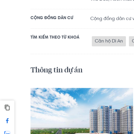
CỘNG ĐỒNG DÂN CƯ
Cộng đồng dân cư vă
TÌM KIẾM THEO TỪ KHOÁ
Căn hộ Dĩ An
Thông tin dự án