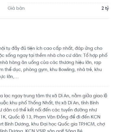
 Di chuyển tới Phòng tập Gym Bình Triệu khoảng 
Giá bán
2 tỷ
a lạc tại vị trí thuận tiện di chuyển với đầy đủ 
hội tụ đầy đủ tiện ích cao cấp nhất, đáp ứng cho
ộc sống ngay tại thềm nhà cho cư dân: Tổ hợp phố
g nhà hàng ăn uống của các thương hiệu lớn, rạp
âm thể dục, phòng gym, khu Bowling, nhà trẻ, khu
cực lớn,…
lạc ngay trung tâm thị xã Dĩ An, nằm giữa giao lộ
uộc khu phố Thống Nhất, thị xã Dĩ An, tỉnh Bình
 dân có thể kết nối đến các tuyến đường như
ộ 1K, Quốc lộ 13, Phạm Văn Đồng để đi đến KCN
rt Bình Dương, khu Đại học Quốc gia TP.HCM, chợ
 Bình Dương, KCN VSIP, sân golf Sông Bé,…