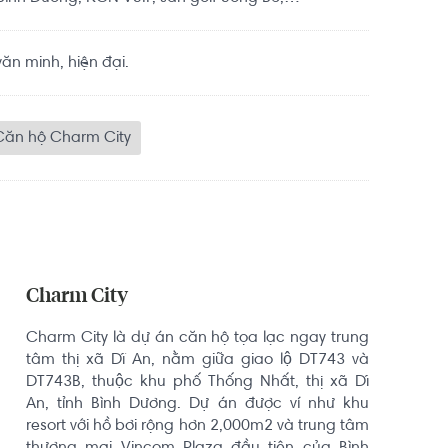
n minh, hiện đại.
Căn hộ Charm City
Charm City
Charm City là dự án căn hộ tọa lạc ngay trung 
tâm thị xã Dĩ An, nằm giữa giao lộ DT743 và 
DT743B, thuộc khu phố Thống Nhất, thị xã Dĩ 
An, tỉnh Bình Dương. Dự án được ví như khu 
resort với hồ bơi rộng hơn 2,000m2 và trung tâm 