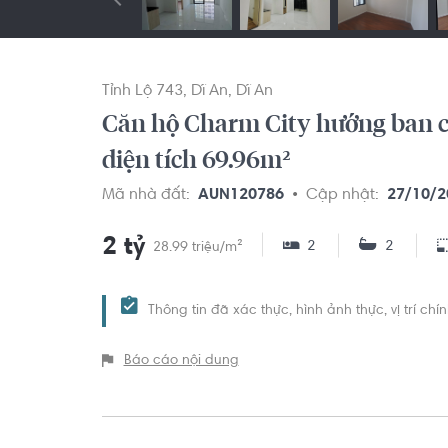
Tỉnh Lộ 743
Dĩ An
Dĩ An
Căn hộ Charm City hướng ban c
diện tích 69.96m²
Mã nhà đất:
AUN120786
Cập nhật:
27/10/2
2 tỷ
2
2
28.99 triệu/m²
Thông tin đã xác thực, hình ảnh thực, vị trí ch
Báo cáo nội dung