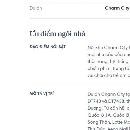
Trường Tiểu học Trương Văn Thành khoảng 9.7km.
Dự án
Charm City
9.3km, BGym Club Fitness & Yoga khoảng 7.9km. Tọ
các tiện ích về y tế, giáo dục và giải trí.
Ưu điểm ngôi nhà
ĐẶC ĐIỂM NỔI BẬT
Nội khu Charm City 
mọi nhu cầu của cu
thời trang, hệ thốn
chiếu phim, trung t
vui chơi cho trẻ em 
MÔ TẢ VỊ TRÍ
Dự án Charm City tọa 
DT743 và DT743B, th
Dương. Từ căn hộ, cư
Quốc lộ 1A, Quốc l
Sóng Thần, Lotte Ma
Thủ Đức, Aeon Mall