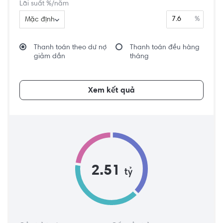
Lãi suất %/năm
%
Mặc định
Thanh toán theo dư nợ
Thanh toán đều hàng
giảm dần
tháng
Xem kết quả
2.51
tỷ