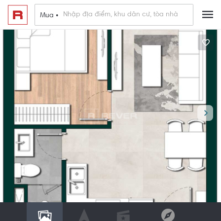
Mua •