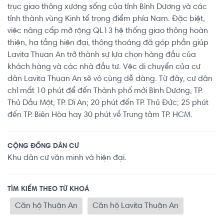
trục giao thông xương sống của tỉnh Bình Dương và các
tỉnh thành vùng Kinh tế trọng điểm phía Nam. Đặc biệt,
việc nâng cấp mở rộng QL13 hệ thống giao thông hoàn
thiện, hạ tầng hiện đại, thông thoáng đã góp phần giúp
Lavita Thuan An trở thành sự lựa chọn hàng đầu của
khách hàng và các nhà đầu tư. Vệc di chuyển của cư
dân Lavita Thuan An sẽ vô cùng dễ dàng. Từ đây, cư dân
chỉ mất 10 phút để đến Thành phố mới Bình Dương, TP.
Thủ Dầu Một, TP. Dĩ An; 20 phút đến TP. Thủ Đức; 25 phút
đến TP. Biên Hòa hay 30 phút về Trung tâm TP. HCM.
CỘNG ĐỒNG DÂN CƯ
Khu dân cư văn minh và hiện đại.
TÌM KIẾM THEO TỪ KHOÁ
Căn hộ Thuận An
Căn hộ Lavita Thuận An