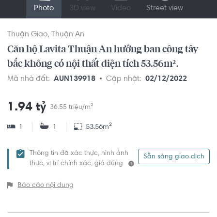
Photo
3D view
Video
Street view
Thuận Giao
Thuận An
Căn hộ Lavita Thuận An hướng ban công tây
bắc không có nội thất diện tích 53.56m².
Mã nhà đất:
AUN139918
Cập nhật:
02/12/2022
1.94 tỷ
36.55 triệu/m²
1
1
53.56m²
Thông tin đã xác thực, hình ảnh
Sẵn sàng giao dịch
thực, vị trí chính xác, giá đúng
Báo cáo nội dung