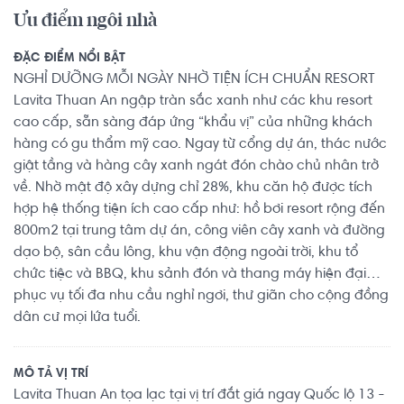
Ưu điểm ngôi nhà
ĐẶC ĐIỂM NỔI BẬT
NGHỈ DƯỠNG MỖI NGÀY NHỜ TIỆN ÍCH CHUẨN RESORT
Lavita Thuan An ngập tràn sắc xanh như các khu resort
cao cấp, sẵn sàng đáp ứng “khẩu vị” của những khách
hàng có gu thẩm mỹ cao. Ngay từ cổng dự án, thác nước
giật tầng và hàng cây xanh ngát đón chào chủ nhân trở
về. Nhờ mật độ xây dựng chỉ 28%, khu căn hộ được tích
hợp hệ thống tiện ích cao cấp như: hồ bơi resort rộng đến
800m2 tại trung tâm dự án, công viên cây xanh và đường
dạo bộ, sân cầu lông, khu vận động ngoài trời, khu tổ
chức tiệc và BBQ, khu sảnh đón và thang máy hiện đại…
phục vụ tối đa nhu cầu nghỉ ngơi, thư giãn cho cộng đồng
dân cư mọi lứa tuổi.
MÔ TẢ VỊ TRÍ
Lavita Thuan An tọa lạc tại vị trí đắt giá ngay Quốc lộ 13 -