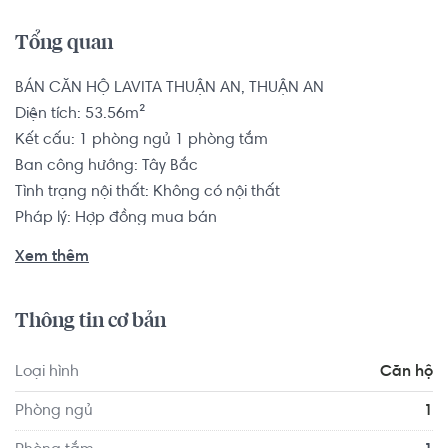
Tổng quan
BÁN CĂN HỘ LAVITA THUẬN AN, THUẬN AN

Diện tích: 53.56m²

Kết cấu: 1 phòng ngủ 1 phòng tắm

Ban công hướng: Tây Bắc

Tình trạng nội thất: Không có nội thất

Pháp lý: Hợp đồng mua bán

Xem thêm
Lavita Thuan An tọa lạc tại vị trí đắt giá ngay Quốc lộ 13 - 
trục giao thông xương sống của tỉnh Bình Dương và các 
Thông tin cơ bản
tỉnh thành vùng Kinh tế trọng điểm phía Nam. Đặc biệt, 
việc nâng cấp mở rộng QL13 hệ thống giao thông hoàn 
Loại hình
Căn hộ
thiện, hạ tầng hiện đại, thông thoáng đã góp phần giúp 
Lavita Thuan An trở thành sự lựa chọn hàng đầu của 
Phòng ngủ
1
khách hàng và các nhà đầu tư. Vệc di chuyển của cư 