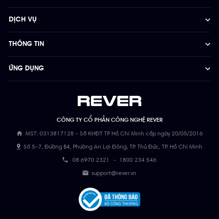
DỊCH VỤ
THÔNG TIN
ỨNG DỤNG
CÔNG TY CỔ PHẦN CÔNG NGHỆ REVER
MST: 0313817128 - Sở KHĐT TP Hồ Chí Minh cấp ngày 20/05/2016
Số 5-7, Đường B4, Phường An Lợi Đông, TP. Thủ Đức, TP. Hồ Chí Minh
08 6970 2321
-
1800 234 546
support@rever.vn