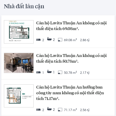
Nhà đất lân cận
Căn hộ Lavita Thuận An không có nội
thất diện tích 69.08m².
2
2
69.08 m²
2.86 tỷ
Căn hộ Lavita Thuận An không có nội
thất diện tích 50.78m².
1
1
50.78 m²
2.17 tỷ
Căn hộ Lavita Thuận An hướng ban
công tây nam không có nội thất diện
tích 71.17m².
2
2
71.17 m²
2.56 tỷ