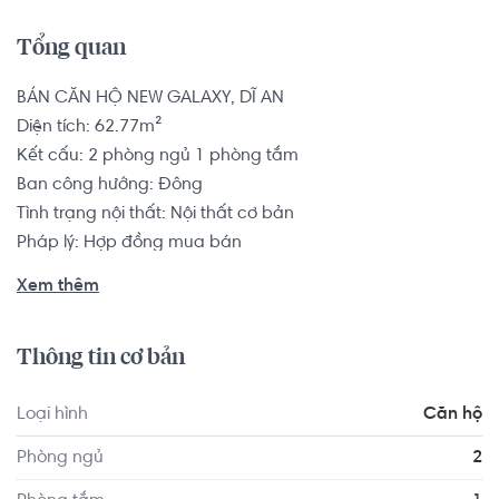
Tổng quan
BÁN CĂN HỘ NEW GALAXY, DĨ AN

Diện tích: 62.77m²

Kết cấu: 2 phòng ngủ 1 phòng tắm

Ban công hướng: Đông

Tình trạng nội thất: Nội thất cơ bản

Pháp lý: Hợp đồng mua bán

Xem thêm
Cũng từ New Galaxy, trong bán kính 5km cư dân dễ dàng 
kết nối mọi điểm đến. Ngoài ra, chỉ 1 phút đến Khu Đô thị 
Thông tin cơ bản
Đại học Quốc gia TP.HCM, 5 phút đến trung tâm TP.Dĩ An 
và 9 phút đến Khu Công nghệ Cao TP.HCM hay 30 phút về 
Loại hình
Căn hộ
Trung tâm TP.HCM.

Phòng ngủ
2