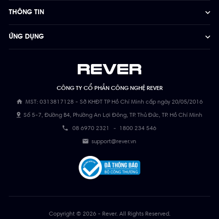
THÔNG TIN
ỨNG DỤNG
CÔNG TY CỔ PHẦN CÔNG NGHỆ REVER
MST: 0313817128 - Sở KHĐT TP Hồ Chí Minh cấp ngày 20/05/2016
Số 5-7, Đường B4, Phường An Lợi Đông, TP. Thủ Đức, TP. Hồ Chí Minh
08 6970 2321
-
1800 234 546
support@rever.vn
Copyright © 2026 - Rever. All Rights Reserved.