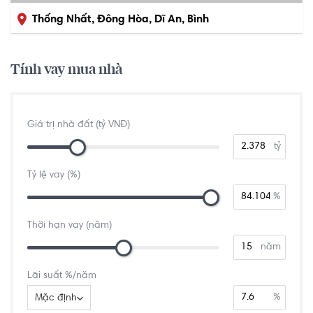
Thống Nhất, Đông Hòa, Dĩ An, Bình
Dương
Tính vay mua nhà
Giá trị nhà đất (tỷ VNĐ)
tỷ
Tỷ lệ vay (%)
%
Thời hạn vay (năm)
năm
Lãi suất %/năm
%
Mặc định