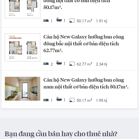
đông nội thất cơ bản diện tích
50.17m².
1
1
50.17 m²
1.91 tỷ
Căn hộ New Galaxy hướng ban công
đông bắc nội thất cơ bản diện tích
62.77m².
1
2
62.77 m²
2.34 tỷ
Căn hộ New Galaxy hướng ban công
nam nội thất cơ bản diện tích 50.17m².
1
1
50.17 m²
1.95 tỷ
Bạn đang cần bán hay cho thuê nhà?