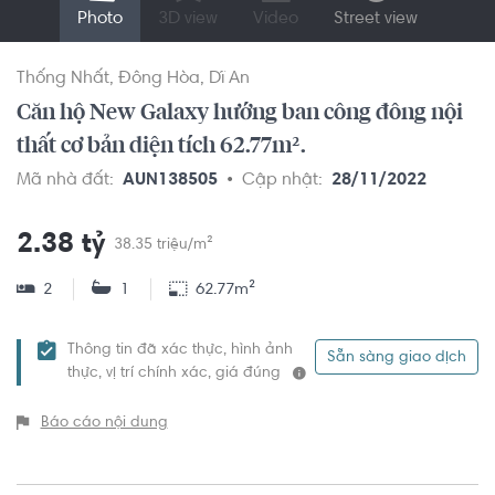
Photo
3D view
Video
Street view
Thống Nhất
Đông Hòa
Dĩ An
Căn hộ New Galaxy hướng ban công đông nội
thất cơ bản diện tích 62.77m².
Mã nhà đất:
AUN138505
Cập nhật:
28/11/2022
2.38 tỷ
38.35 triệu/m²
2
1
62.77m²
Thông tin đã xác thực, hình ảnh
Sẵn sàng giao dịch
thực, vị trí chính xác, giá đúng
Báo cáo nội dung