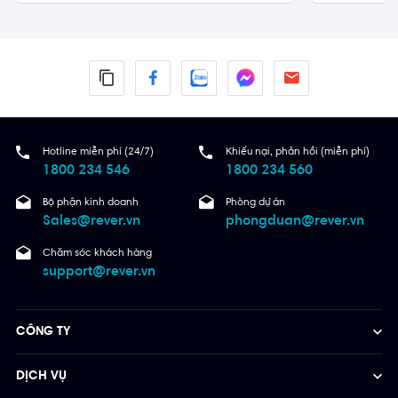
Hotline miễn phí (24/7)
Khiếu nại, phản hồi (miễn phí)
1800 234 546
1800 234 560
Bộ phận kinh doanh
Phòng dự án
Sales@rever.vn
phongduan@rever.vn
Chăm sóc khách hàng
support@rever.vn
CÔNG TY
DỊCH VỤ