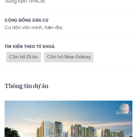
Trung tâm TP.HCM.
CỘNG ĐỒNG DÂN CƯ
Cư dân văn minh, hiện đại.
TÌM KIẾM THEO TỪ KHOÁ
Căn hộ Dĩ An
Căn hộ New Galaxy
Thông tin dự án