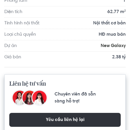
Phòng tắm
1
Căn hộ có vị trí cách Trường Đại học Công nghệ Thông tin 
ĐHQG TP.HCM khoảng 2.6km, cách Trường Tiểu học 
Diện tích
62.77 m²
Trương Văn Thành khoảng 5.8km. Di chuyển tới BGym 
Tình hình nội thất
Nội thất cơ bản
Club Fitness & Yoga khoảng 7.7km, Sân Bóng Đá Cỏ Nhân 
Tạo Nhà Thiếu Nhi Thủ Đức khoảng 5.4km. Tọa lạc tại vị trí 
Loại chủ quyền
HĐ mua bán
thuận tiện di chuyển với đầy đủ các tiện ích về y tế, giáo 
Dự án
New Galaxy
dục và giải trí.
Giá bán
2.38 tỷ
Liên hệ tư vấn
Chuyên viên đã sẵn
sàng hỗ trợ!
Yêu cầu liên hệ lại