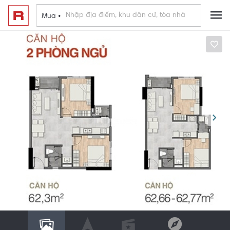
Mua •