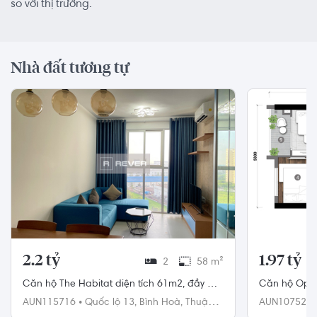
so với thị trường.
Nhà đất tương tự
2.2 tỷ
1.97 tỷ
2
58 m²
Căn hộ The Habitat diện tích 61m2, đầy đủ
Căn hộ Opal
nội thất.
ngủ, không n
AUN115716
•
Quốc lộ 13,
Bình Hoà,
Thuận
AUN107524
An
Thuận An