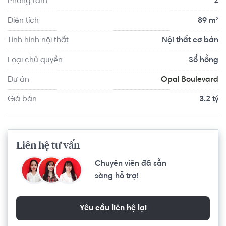
Phòng tắm
2
Yoga Center Quận 2 khoảng 8.9km, F5 Gym And Fitness 
Center khoảng 9.2km. Tọa lạc tại vị trí thuận tiện di 
Diện tích
89 m²
chuyển với đầy đủ các tiện ích về y tế, giáo dục và giải trí.
Tình hình nội thất
Nội thất cơ bản
Loại chủ quyền
Sổ hồng
Dự án
Opal Boulevard
Giá bán
3.2 tỷ
Liên hệ tư vấn
Chuyên viên đã sẵn
sàng hỗ trợ!
Yêu cầu liên hệ lại