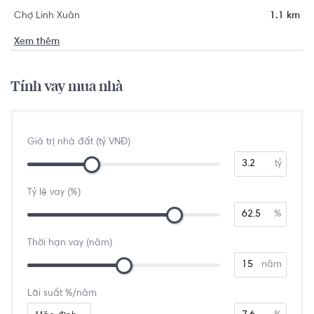
Chợ Linh Xuân
1.1 km
Xem thêm
Tính vay mua nhà
Giá trị nhà đất (tỷ VNĐ)
tỷ
Tỷ lệ vay (%)
%
Thời hạn vay (năm)
năm
Lãi suất %/năm