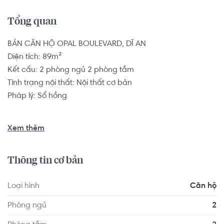
Tổng quan
BÁN CĂN HỘ OPAL BOULEVARD, DĨ AN

Diện tích: 89m²

Kết cấu: 2 phòng ngủ 2 phòng tắm

Tình trạng nội thất: Nội thất cơ bản

Pháp lý: Sổ hồng

Dự án Opal Boulevard tọa lạc tại Đại lộ Phạm Văn Đồng 
Xem thêm
cách bệnh viện Hoàn Hảo 1 phút, cách Làn đại học Quốc 
Gia TP.HCM 15 phút, cách Vincom Thủ Đức, Ngân Hàng, 
Thông tin cơ bản
Siêu Thị, Đại Học Ngân Hàng TP.HCM 5 phút đi xe máy.

Loại hình
Căn hộ
Căn hộ có vị trí cách Trường Mầm non Cỏ Ba Lá - Clover 
Montessori Quận 2 khoảng 8.4km, cách Trường Mầm non 
Phòng ngủ
2
Úc Châu khoảng 8.9km. Di chuyển tới VShape Fitness & 