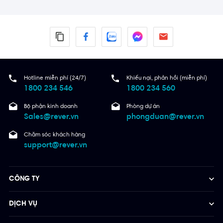
Hotline miễn phí (24/7)
Khiếu nại, phản hồi (miễn phí)
1800 234 546
1800 234 560
Bộ phận kinh doanh
Phòng dự án
Sales@rever.vn
phongduan@rever.vn
Chăm sóc khách hàng
support@rever.vn
CÔNG TY
DỊCH VỤ