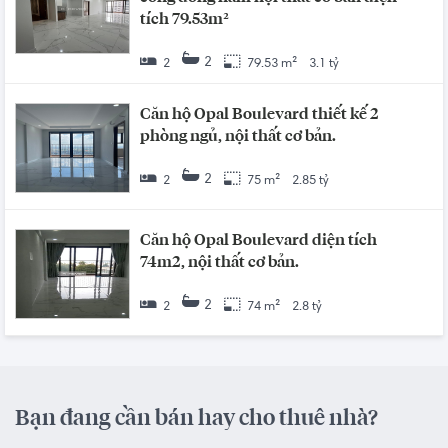
tích 79.53m²
2
2
79.53 m²
3.1 tỷ
Căn hộ Opal Boulevard thiết kế 2
phòng ngủ, nội thất cơ bản.
2
2
75 m²
2.85 tỷ
Căn hộ Opal Boulevard diện tích
74m2, nội thất cơ bản.
2
2
74 m²
2.8 tỷ
Bạn đang cần bán hay cho thuê nhà?