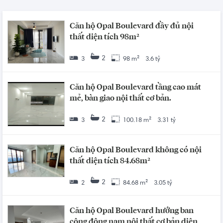
Căn hộ Opal Boulevard đầy đủ nội
thất diện tích 98m²
2
3
98 m²
3.6 tỷ
Căn hộ Opal Boulevard tầng cao mát
mẻ, bàn giao nội thất cơ bản.
2
3
100.18 m²
3.31 tỷ
Căn hộ Opal Boulevard không có nội
thất diện tích 84.68m²
2
2
84.68 m²
3.05 tỷ
Căn hộ Opal Boulevard hướng ban
công đông nam nội thất cơ bản diện