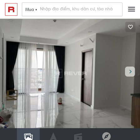
Mua •