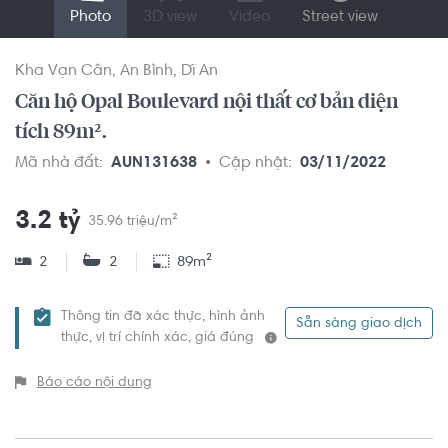
Photo
3D view
Video
Street view
Kha Vạn Cân
An Bình
Dĩ An
Căn hộ Opal Boulevard nội thất cơ bản diện
tích 89m².
Mã nhà đất:
AUN131638
Cập nhật:
03/11/2022
3.2 tỷ
35.96 triệu/m²
2
2
89m²
Thông tin đã xác thực, hình ảnh
Sẵn sàng giao dịch
thực, vị trí chính xác, giá đúng
Báo cáo nội dung