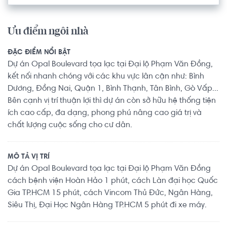
Ưu điểm ngôi nhà
ĐẶC ĐIỂM NỔI BẬT
Dự án Opal Boulevard tọa lạc tại Đại lộ Phạm Văn Đồng,
kết nối nhanh chóng với các khu vực lân cận như: Bình
Dương, Đồng Nai, Quận 1, Bình Thạnh, Tân Bình, Gò Vấp...
Bên cạnh vị trí thuận lợi thì dự án còn sở hữu hệ thống tiện
ích cao cấp, đa dạng, phong phú nâng cao giá trị và
chất lượng cuộc sống cho cư dân.
MÔ TẢ VỊ TRÍ
Dự án Opal Boulevard tọa lạc tại Đại lộ Phạm Văn Đồng
cách bệnh viện Hoàn Hảo 1 phút, cách Làn đại học Quốc
Gia TP.HCM 15 phút, cách Vincom Thủ Đức, Ngân Hàng,
Siêu Thị, Đại Học Ngân Hàng TP.HCM 5 phút đi xe máy.