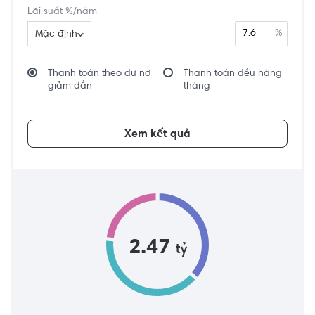
Lãi suất %/năm
%
Mặc định
Thanh toán theo dư nợ
Thanh toán đều hàng
giảm dần
tháng
Xem kết quả
2.47
tỷ