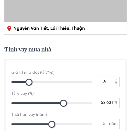
Nguyễn Văn Tiết, Lái Thiêu, Thuận
An, Bình Dương
Tính vay mua nhà
Giá trị nhà đất (tỷ VNĐ)
tỷ
Tỷ lệ vay (%)
%
Thời hạn vay (năm)
năm