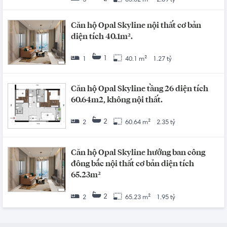
3
85.62 m²
2.89 tỷ
Căn hộ Opal Skyline nội thất cơ bản
diện tích 40.1m².
1
1
40.1 m²
1.27 tỷ
Căn hộ Opal Skyline tầng 26 diện tích
60.64m2, không nội thất.
2
2
60.64 m²
2.35 tỷ
Căn hộ Opal Skyline hướng ban công
đông bắc nội thất cơ bản diện tích
65.23m²
2
2
65.23 m²
1.95 tỷ