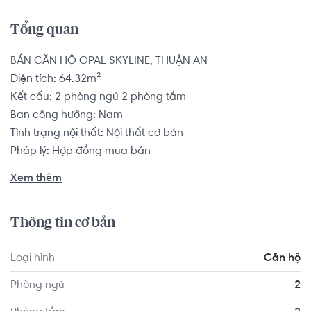
Tổng quan
BÁN CĂN HỘ OPAL SKYLINE, THUẬN AN

Diện tích: 64.32m²

Kết cấu: 2 phòng ngủ 2 phòng tắm

Ban công hướng: Nam

Tình trạng nội thất: Nội thất cơ bản

Pháp lý: Hợp đồng mua bán

Xem thêm
Dự án căn hộ Opal SkyLine nằm ngay mặt tiền Nguyễn 
Văn Tiết nút giao tại Đại lộ Bình Dương, Cách Thành Phố 
Thông tin cơ bản
Hồ Chí Minh 10 km về phía Bắc đi theo Quốc Lộ 13, cách 
Thủ Dầu Một 8km về hướng Nam. Ngoài ra, chúng ta có 
Loại hình
Căn hộ
thể đi theo cầu Phú Long, nối Opal SkyLine với quận 12. Di 
chuyển đến TP Dĩ An chỉ 15 phút lái xe. Cư dân Opal 
Phòng ngủ
2
SkyLine dễ dàng kết nối với các khu vực khác một cách 