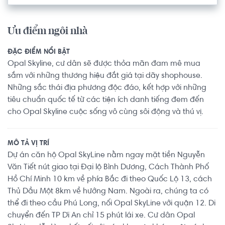
Ưu điểm ngôi nhà
ĐẶC ĐIỂM NỔI BẬT
Opal Skyline, cư dân sẽ được thỏa mãn đam mê mua
sắm với những thương hiệu đắt giá tại dãy shophouse.
Những sắc thái địa phương độc đáo, kết hợp với những
tiêu chuẩn quốc tế từ các tiện ích danh tiếng đem đến
cho Opal Skyline cuộc sống vô cùng sôi động và thú vị.
MÔ TẢ VỊ TRÍ
Dự án căn hộ Opal SkyLine nằm ngay mặt tiền Nguyễn
Văn Tiết nút giao tại Đại lộ Bình Dương, Cách Thành Phố
Hồ Chí Minh 10 km về phía Bắc đi theo Quốc Lộ 13, cách
Thủ Dầu Một 8km về hướng Nam. Ngoài ra, chúng ta có
thể đi theo cầu Phú Long, nối Opal SkyLine với quận 12. Di
chuyển đến TP Dĩ An chỉ 15 phút lái xe. Cư dân Opal