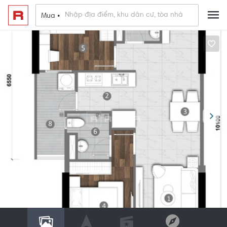
Mua •