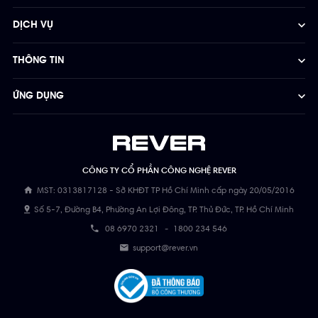
DỊCH VỤ
THÔNG TIN
ỨNG DỤNG
CÔNG TY CỔ PHẦN CÔNG NGHỆ REVER
MST: 0313817128 - Sở KHĐT TP Hồ Chí Minh cấp ngày 20/05/2016
Số 5-7, Đường B4, Phường An Lợi Đông, TP. Thủ Đức, TP. Hồ Chí Minh
08 6970 2321
-
1800 234 546
support@rever.vn