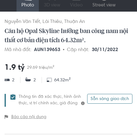
Photo
3D view
Video
Street view
Nguyễn Văn Tiết
Lái Thiêu
Thuận An
Căn hộ Opal Skyline hướng ban công nam nội
thất cơ bản diện tích 64.32m².
Mã nhà đất:
AUN139653
Cập nhật:
30/11/2022
1.9 tỷ
29.69 triệu/m²
2
2
64.32m²
Thông tin đã xác thực, hình ảnh
Sẵn sàng giao dịch
thực, vị trí chính xác, giá đúng
Báo cáo nội dung