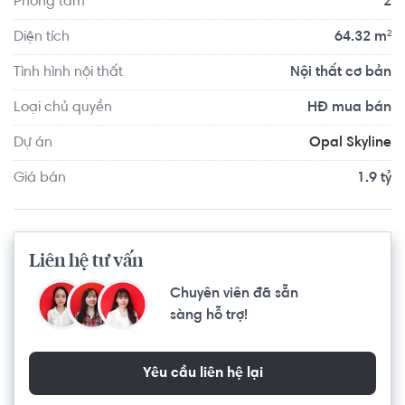
Phòng tắm
2
nhanh chóng và thuận tiện nhờ tuyến Quốc Lộ 13 hiện 
hữu và mở rộng.

Diện tích
64.32 m²
Tình hình nội thất
Nội thất cơ bản
Căn hộ có vị trí cách Trường Đại học Trẩn Đại Nghĩa 
Loại chủ quyền
HĐ mua bán
khoảng 9.8km, cách Trường THCS Bình Lợi Trung khoảng 
Dự án
Opal Skyline
9.5km. Di chuyển tới Phòng tập Gym Bình Triệu khoảng 
9.6km, BGym Club Fitness & Yoga khoảng 9.8km. Tọa lạc 
Giá bán
1.9 tỷ
tại vị trí thuận tiện di chuyển với đầy đủ các tiện ích về y tế, 
giáo dục và giải trí.
Liên hệ tư vấn
Chuyên viên đã sẵn
sàng hỗ trợ!
Yêu cầu liên hệ lại