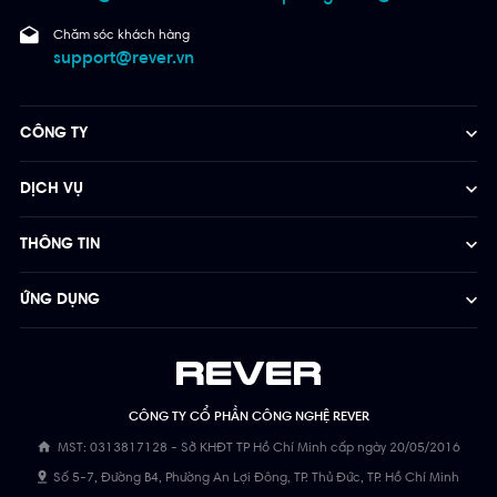
Chăm sóc khách hàng
support@rever.vn
CÔNG TY
DỊCH VỤ
THÔNG TIN
ỨNG DỤNG
CÔNG TY CỔ PHẦN CÔNG NGHỆ REVER
MST: 0313817128 - Sở KHĐT TP Hồ Chí Minh cấp ngày 20/05/2016
Số 5-7, Đường B4, Phường An Lợi Đông, TP. Thủ Đức, TP. Hồ Chí Minh