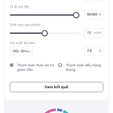
Tỷ lệ vay (%)
%
Thời hạn vay (năm)
năm
Lãi suất %/năm
%
Mặc định
Thanh toán theo dư nợ
Thanh toán đều hàng
giảm dần
tháng
Xem kết quả