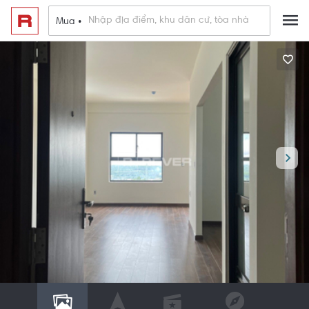
Mua •