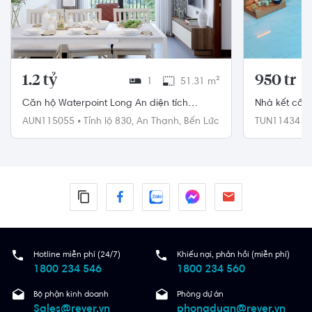
1.2 tỷ
950 tr
1
51.31 m²
Căn hộ Waterpoint Long An diện tích
Nhà kết cấu 
51.31m2, nội thất cơ bản.
835B diện tí
AUN115055
•
Tỉnh lộ 830,
An Thạnh,
Bến Lức
TUN114341
Giuộc
Hotline miễn phí (24/7)
Khiếu nại, phản hồi (miễn phí)
1800 234 546
1800 234 560
Bộ phận kinh doanh
Phòng dự án
Sales@rever.vn
phongduan@rever.vn