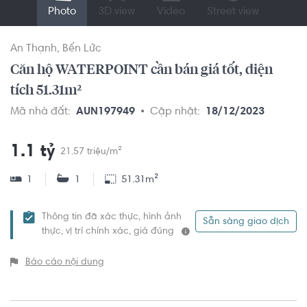
Photo
3D view
Video
Street view
An Thạnh
Bến Lức
Căn hộ WATERPOINT cần bán giá tốt, diện
tích 51.31m²
Mã nhà đất:
AUN197949
Cập nhật:
18/12/2023
1.1 tỷ
21.57 triệu/m²
1
1
51.31m²
Thông tin đã xác thực, hình ảnh
Sẵn sàng giao dịch
thực, vị trí chính xác, giá đúng
Báo cáo nội dung