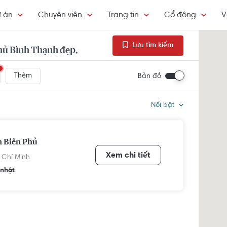
 án
Chuyên viên
Trang tin
Cổ đông
V
Lưu tìm kiếm
hủ Bình Thạnh đẹp,
Thêm
Bản đồ
Nổi bật
n Biên Phủ
Xem chi tiết
 Chí Minh
nhật