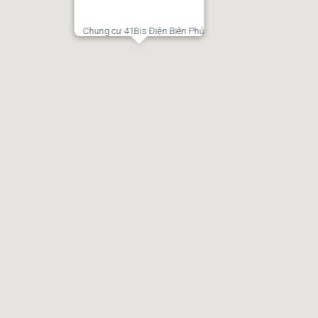
Chung cư 41Bis Điện Biên Phủ
 Thạnh,
Hồ Chí Minh