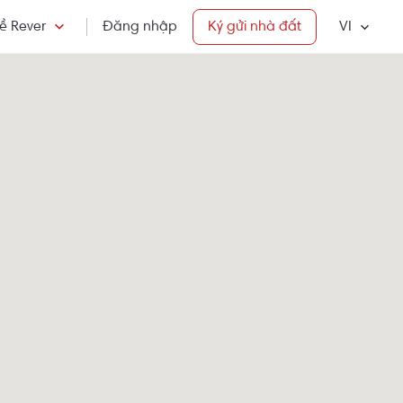
ề Rever
Đăng nhập
Ký gửi nhà đất
VI