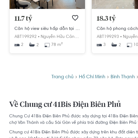
11.7 tỷ
18.3 tỷ
Căn hộ view siêu hấp dẫn tại Vinhomes Bình Thạnh
ABT199292 •
Nguyễn Hữu Cảnh,
Phường 22,
ABT199293 •
Bình Thạnh,
Nguyễn 
Hồ Ch
2
78 m²
3
10
2
2
Trang chủ
Hồ Chí Minh
Bình Thạnh
Về Chung cư 41Bis Điện Biên Phủ
Chung Cư 41Bis Điện Biên Phủ được xây dựng tại 41Bis Điện Bi
chợ Văn Thánh và cầu Sài Gòn về phía trái đường Điện Biên Phủ 
Chung cư 41Bis Điện Biên Phủ
được xây dựng trên khu đất diện 