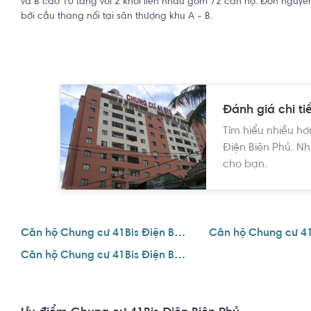
và B cao 10 tầng với 2 khối liền nhau gồm 72 căn hộ. Đơn nguy
bởi cầu thang nối tại sân thượng khu A - B.
Đánh giá chi ti
Tìm hiểu nhiều hơ
Điện Biên Phủ. Nh
cho bạn.
Căn hộ Chung cư 41Bis Điện Biên Phủ
Căn hộ Chung cư 41Bis Điện Biên Phủ 3 phòng ngủ