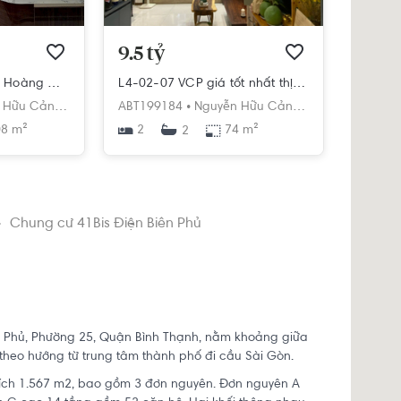
9.5 tỷ
Căn hộ phong cách Hoàng Gia sang trọng
L4-02-07 VCP giá tốt nhất thị trường. Full nội thất, xem nhà trực tiếp
Hữu Cảnh,
í Minh
Phường 22,
ABT199184 •
Bình Thạnh,
Nguyễn Hữu Cảnh,
Hồ Chí Minh
Phường 22,
Bình
8 m²
2
74 m²
2
Chung cư 41Bis Điện Biên Phủ
ên Phủ, Phường 25, Quận Bình Thạnh, nằm khoảng giữa
theo hướng từ trung tâm thành phố đi cầu Sài Gòn.
tích 1.567 m2, bao gồm 3 đơn nguyên. Đơn nguyên A