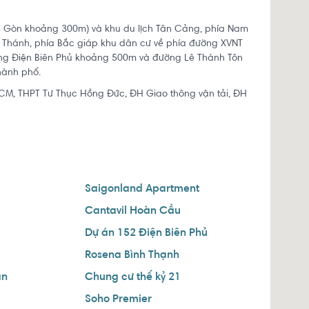
i Gòn khoảng 300m) và khu du lịch Tân Cảng, phía Nam
n Thánh, phía Bắc giáp khu dân cư về phía đường XVNT
ờng Điện Biên Phủ khoảng 500m và đường Lê Thánh Tôn
thành phố.
HCM, THPT Tư Thục Hồng Đức, ĐH Giao thông vận tải, ĐH
Saigonland Apartment
Cantavil Hoàn Cầu
Dự án 152 Điện Biên Phủ
Rosena Bình Thạnh
ân
Chung cư thế kỷ 21
Soho Premier