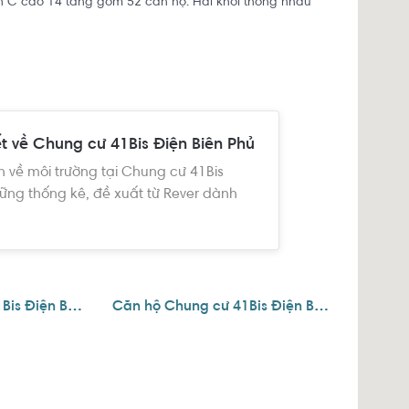
ên C cao 14 tầng gồm 52 căn hộ. Hai khối thông nhau
ết về Chung cư 41Bis Điện Biên Phủ
n về môi trường tại Chung cư 41Bis
ững thống kê, đề xuất từ Rever dành
Căn hộ Chung cư 41Bis Điện Biên Phủ 1 phòng ngủ
Căn hộ Chung cư 41Bis Điện Biên Phủ 2 phòng ngủ