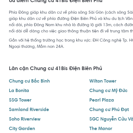
Ưu điểm Chung cư 41Bis Điện Biên Phủ
Phía Đông giáp khu dân cư về phía sông Sài Gòn (cách sông Sà
giáp khu dân cư về phía đường Điện Biên Phủ và khu du lịch Vă
nối dài, phía Đông Nam khu nhà là đường lộ giới 13m, cách đư
nối dài dễ dàng cho việc giao thông thuận tiện đi về trung tâm 
Gần với hệ thống trường học trong khu vực: ĐH Công nghệ Tp. 
Ngoại thương, Mầm non 24A.
Lân cận Chung cư 41Bis Điện Biên Phủ
Chung cư Bắc Bình
Wilton Tower
La Bonita
Chung cư Mỹ Đức
SSG Tower
Pearl Plaza
Samland Riverside
Chung cư Phú Đạt
Soho Riverview
SGC Nguyễn Cửu V
City Garden
The Manor