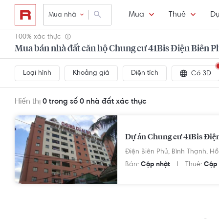
Mua
Thuê
Dự
Mua nhà
100% xác thực
Mua bán nhà đất căn hộ Chung cư 41Bis Điện Biên P
Loại hình
Khoảng giá
Diện tích
Có 3D
Hiển thị
0 trong số 0
nhà đất xác thực
Dự án Chung cư 41Bis Điệ
Điện Biên Phủ,
Bình Thạnh,
Hồ
Bán:
Cập nhật
Thuê:
Cập 