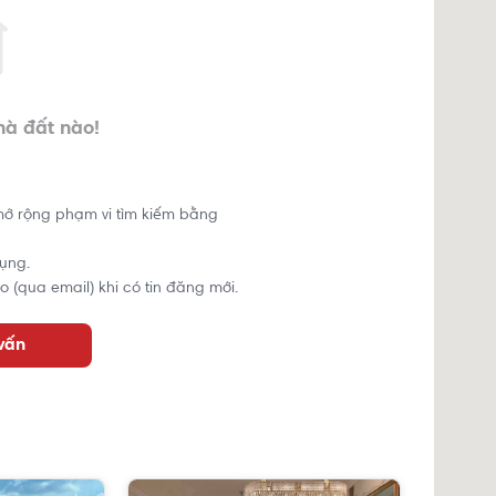
hà đất nào!
mở rộng phạm vi tìm kiếm bằng
ụng.
o (qua email) khi có tin đăng mới.
 vấn