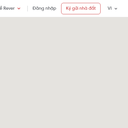
ề Rever
Đăng nhập
Ký gửi nhà đất
VI