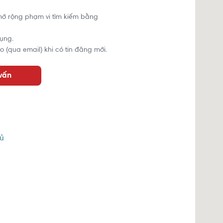
mở rộng phạm vi tìm kiếm bằng
ụng.
o (qua email) khi có tin đăng mới.
 vấn
ủ