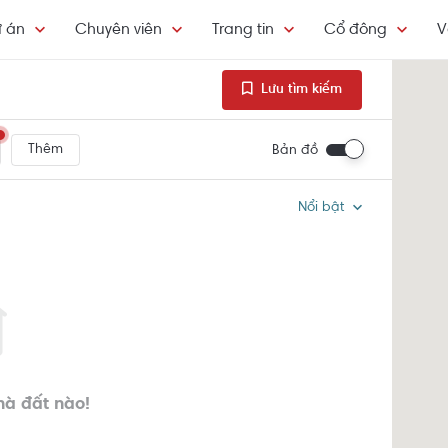
 án
Chuyên viên
Trang tin
Cổ đông
V
Lưu tìm kiếm
Thêm
Bản đồ
Nổi bật
hà đất nào!