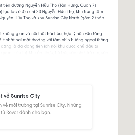
mặt tiền đường Nguyễn Hữu Thọ (Tân Hưng, Quận 7)
V6) tọa lạc ở địa chỉ 23 Nguyễn Hữu Thọ, khu trung tâm
 Nguyễn Hữu Thọ và khu Sunrise City North (gồm 2 tháp
í không gian và nội thất hài hòa, hợp lý nên vừa tăng
 ít nhất hai mặt thoáng với tầm nhìn hướng ngoại thông
đãng là đa dạng tiện ích nội khu được chủ đầu tư
uan, siêu thị, khu ẩm thực, hồ bơi, sân chơi trẻ em, sân
t về Sunrise City
n về môi trường tại Sunrise City. Những
 từ Rever dành cho bạn.