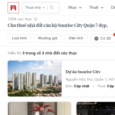
Mua
Thuê
D
Thuê nhà
100% xác thực
Cho thuê nhà đất căn hộ Sunrise City Quận 7 đẹp,
Loại hình
Khoảng giá
Diện tích
Có 3D
Hiển thị
3 trong số 3
nhà đất xác thực
Dự án Sunrise City
Nguyễn Hữu Thọ,
Quận 7,
Hồ 
Bán:
Cập nhật
Thuê:
Cập 