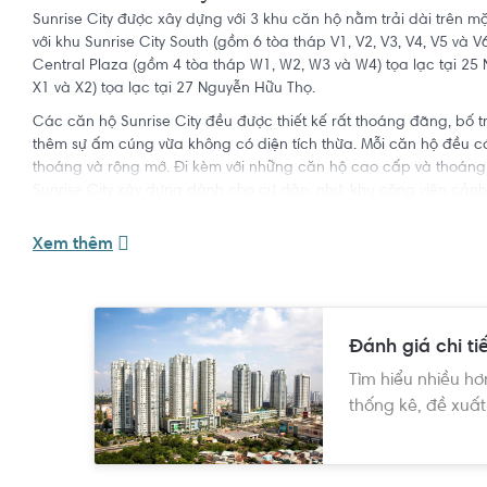
Sunrise City được xây dựng với 3 khu căn hộ nằm trải dài trên 
với khu Sunrise City South (gồm 6 tòa tháp V1, V2, V3, V4, V5 và 
Central Plaza (gồm 4 tòa tháp W1, W2, W3 và W4) tọa lạc tại 25
X1 và X2) tọa lạc tại 27 Nguyễn Hữu Thọ.
Các căn hộ Sunrise City đều được thiết kế rất thoáng đãng, bố tr
thêm sự ấm cúng vừa không có diện tích thừa. Mỗi căn hộ đều có
thoáng và rộng mở. Đi kèm với những căn hộ cao cấp và thoáng 
Sunrise City xây dựng dành cho cư dân, như: khu công viên cảnh q
tennis, phòng tập golf trong nhà, phòng tập thể dục, spa.
Xem thêm
*Từ khóa phổ biến:
bán căn hộ sunrise city
Đánh giá chi tiế
Tìm hiểu nhiều hơ
thống kê, đề xuất