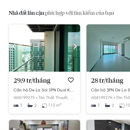
Nhà đất lân cận
phù hợp với tìm kiếm của bạn
29.9 tr/tháng
28 tr/tháng
Căn hộ De La Sol 3PN Dual Key Nội Thất Cơ Bản
A04199275 •
Tôn Thất Thuyết,
Phường 1,
Quận 4,
A04199276 •
Hồ Chí Minh
Tôn Thấ
3
112 m²
3
10
2
2