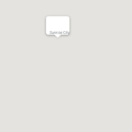
Sunrise City
Chí Minh