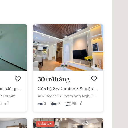
30 tr/tháng
Căn hộ 3PN De La Sol hướng Đông Nam VIEW SÔNG
Căn hộ Sky Garden 3PN diện tích 98 m²
t Thuyết,
Phường 1,
Quận 4,
A07199278 •
Hồ Chí Minh
Phạm Văn Nghị,
Tân Phong,
Quận 7
5 m²
3
98 m²
2
GIẢM GIÁ