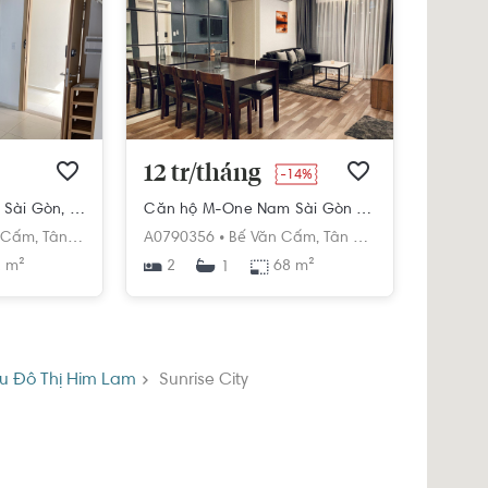
12 tr/tháng
-14%
Căn hộ M-One Nam Sài Gòn, diện tích 72m²
Căn hộ M-One Nam Sài Gòn 2PN, diện tích 68m²
 Cấm,
Tân Kiểng,
Quận 7,
A0790356 •
Hồ Chí Minh
Bế Văn Cấm,
Tân Kiểng,
Quận 7,
Hồ 
 m²
2
68 m²
1
u Đô Thị Him Lam
Sunrise City