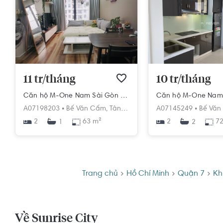
11 tr/tháng
10 tr/tháng
Căn hộ M-One Nam Sài Gòn hướng Nam, diện tích 63m²
A07198203 •
Bế Văn Cấm,
Tân Kiểng,
Quận 7,
A07145249 •
Hồ Chí Minh
Bế Văn
2
63 m²
2
72
1
2
Trang chủ
Hồ Chí Minh
Quận 7
Kh
Về Sunrise City