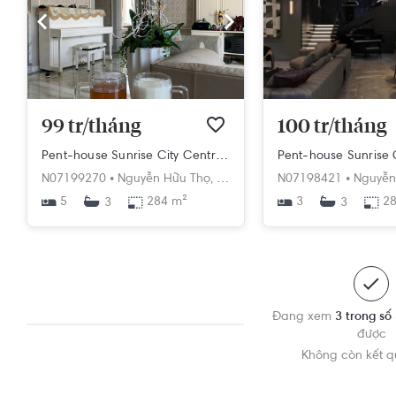
99 tr/tháng
100 tr/tháng
Pent-house Sunrise City Central Quận 7 diện tích 284 m²
N07199270 •
Nguyễn Hữu Thọ,
Tân Hưng,
N07198421 •
Quận 7,
Hồ Chí Minh
Nguyễn
5
284 m²
3
28
3
3
Đang xem
3 trong số
được
Không còn kết 