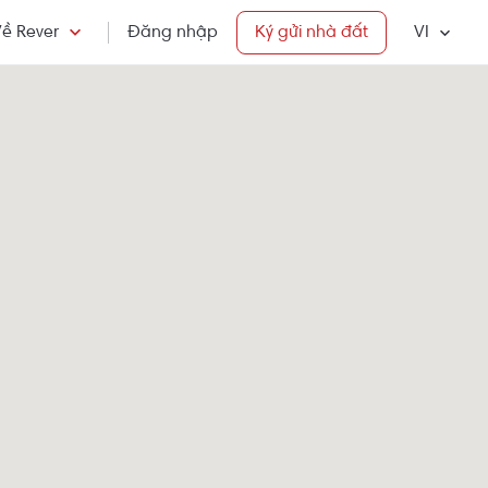
ề Rever
Đăng nhập
Ký gửi nhà đất
VI