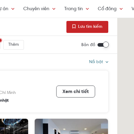
ự án
Chuyên viên
Trang tin
Cổ đông
V
Lưu tìm kiếm
Thêm
Bản đồ
Nổi bật
Xem chi tiết
Chí Minh
nhật