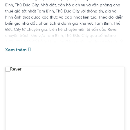
Bình, Thủ Đức City. Nhà đất, căn hộ dịch vụ và văn phòng cho
thuê giá tốt nhất Tam Bình, Thủ Đức City với thông tin, giá và
hình ảnh thật được xác thực và cập nhật liên tục. Theo dõi diễn
biến giá nhà đất, phân tích & đánh giá khu vực Tam Bình, Thủ
Đức City từ chuyên gia. Liên hệ chuyên viên tư vấn của Rever
chuyên trách khu vực Tam Bình, Thủ Đức City qua số hotline
1800 234 546
để hỗ trợ bạn tìm được ngôi nhà ưng ý với giá tốt
nhất.
Xem thêm