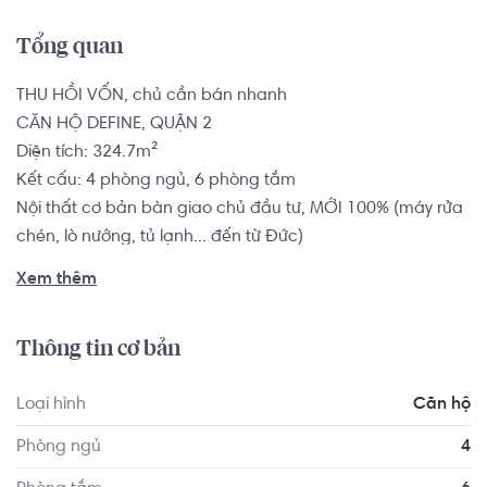
Tổng quan
THU HỒI VỐN, chủ cần bán nhanh

CĂN HỘ DEFINE, QUẬN 2

Diện tích: 324.7m²

Kết cấu: 4 phòng ngủ, 6 phòng tắm

Nội thất cơ bản bàn giao chủ đầu tư, MỚI 100% (máy rửa 
chén, lò nướng, tủ lạnh... đến từ Đức)

Có thang máy riêng, hồ bơi, garage siêu xe...

Xem thêm
Tổng dự án: 88 căn (trong đó 44 căn 4 phòng ngủ)

Giá gốc: 36.2 tỷ bao tất cả thuế phí

Thông tin cơ bản
Sở hữu nhà khẳng định vị thế cho gia chủ

Loại hình
Căn hộ
Căn hộ có vị trí cách Trường Mầm non Sakura Montessori 
Phòng ngủ
4
Quận 2 - TP HCM 1.7 km, cách Trường Mầm non Úc Châu 