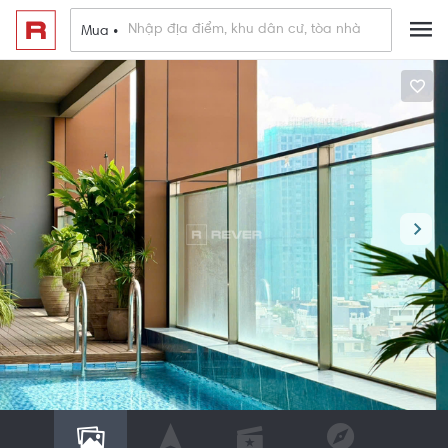
Mua •