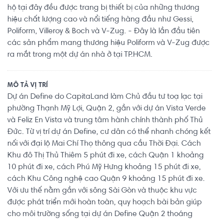
hộ tại đây đều được trang bị thiết bị của những thương
hiệu chất lượng cao và nổi tiếng hàng đầu như Gessi,
Poliform, Villeroy & Boch và V-Zug. - Đây là lần đầu tiên
các sản phẩm mang thương hiệu Poliform và V-Zug được
ra mắt trong một dự án nhà ở tại TP.HCM.
MÔ TẢ VỊ TRÍ
Dự án Define do CapitaLand làm Chủ đầu tư toạ lạc tại
phường Thạnh Mỹ Lợi, Quận 2, gần với dự án Vista Verde
và Feliz En Vista và trung tâm hành chính thành phố Thủ
Đức. Từ vị trí dự án Define, cư dân có thể nhanh chóng kết
nối với đại lộ Mai Chí Thọ thông qua cầu Thời Đại. Cách
Khu đô Thị Thủ Thiêm 5 phút đi xe, cách Quận 1 khoảng
10 phút đi xe, cách Phú Mỹ Hưng khoảng 15 phút đi xe,
cách Khu Công nghệ cao Quận 9 khoảng 15 phút đi xe.
Với ưu thế nằm gần với sông Sài Gòn và thuộc khu vực
được phát triển mới hoàn toàn, quy hoạch bài bản giúp
cho môi trường sống tại dự án Define Quận 2 thoáng