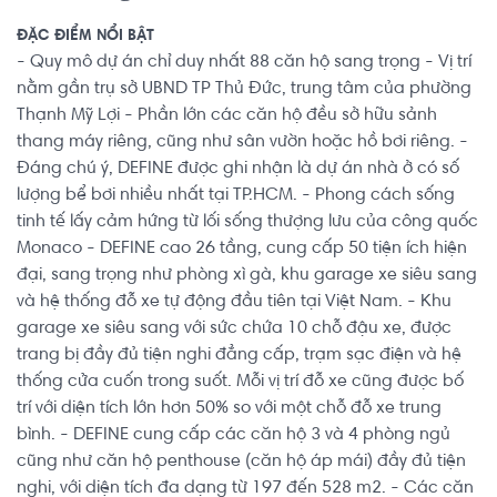
ĐẶC ĐIỂM NỔI BẬT
- Quy mô dự án chỉ duy nhất 88 căn hộ sang trọng - Vị trí
nằm gần trụ sở UBND TP Thủ Đức, trung tâm của phường
Thạnh Mỹ Lợi - Phần lớn các căn hộ đều sở hữu sảnh
thang máy riêng, cũng như sân vườn hoặc hồ bơi riêng. -
Đáng chú ý, DEFINE được ghi nhận là dự án nhà ở có số
lượng bể bơi nhiều nhất tại TP.HCM. - Phong cách sống
tinh tế lấy cảm hứng từ lối sống thượng lưu của công quốc
Monaco - DEFINE cao 26 tầng, cung cấp 50 tiện ích hiện
đại, sang trọng như phòng xì gà, khu garage xe siêu sang
và hệ thống đỗ xe tự động đầu tiên tại Việt Nam. - Khu
garage xe siêu sang với sức chứa 10 chỗ đậu xe, được
trang bị đầy đủ tiện nghi đẳng cấp, trạm sạc điện và hệ
thống cửa cuốn trong suốt. Mỗi vị trí đỗ xe cũng được bố
trí với diện tích lớn hơn 50% so với một chỗ đỗ xe trung
bình. - DEFINE cung cấp các căn hộ 3 và 4 phòng ngủ
cũng như căn hộ penthouse (căn hộ áp mái) đầy đủ tiện
nghi, với diện tích đa dạng từ 197 đến 528 m2. - Các căn