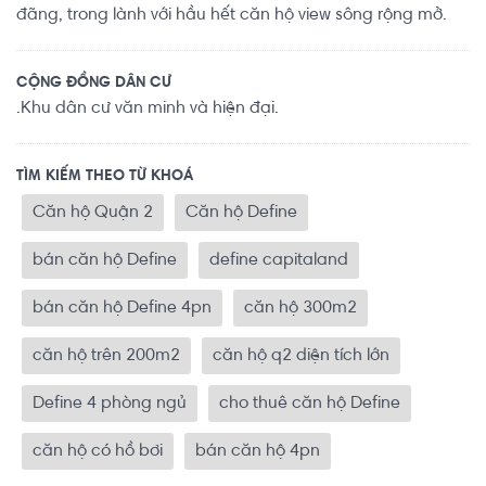
đãng, trong lành với hầu hết căn hộ view sông rộng mở.
CỘNG ĐỒNG DÂN CƯ
.Khu dân cư văn minh và hiện đại.
TÌM KIẾM THEO TỪ KHOÁ
Căn hộ Quận 2
Căn hộ Define
bán căn hộ Define
define capitaland
bán căn hộ Define 4pn
căn hộ 300m2
căn hộ trên 200m2
căn hộ q2 diện tích lớn
Define 4 phòng ngủ
cho thuê căn hộ Define
căn hộ có hồ bơi
bán căn hộ 4pn