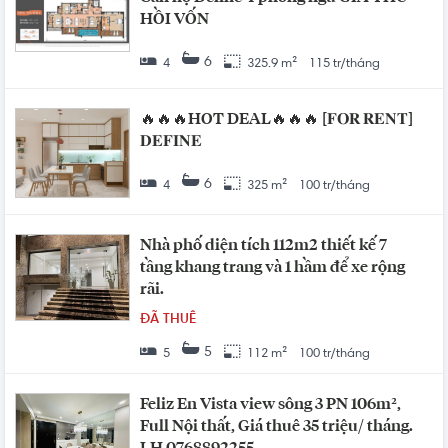
HỒI VỐN
6
4
325.9 m²
115 tr/tháng
🔥🔥🔥HOT DEAL🔥🔥🔥 [𝐅𝐎𝐑 𝐑𝐄𝐍𝐓]
𝐃𝐄𝐅𝐈𝐍𝐄
6
4
325 m²
100 tr/tháng
Nhà phố diện tích 112m2 thiết kế 7
tầng khang trang và 1 hầm để xe rộng
rãi.
ĐÃ THUÊ
5
5
112 m²
100 tr/tháng
Feliz En Vista view sông 3 PN 106m²,
Full Nội thất, Giá thuê 35 triệu/ tháng.