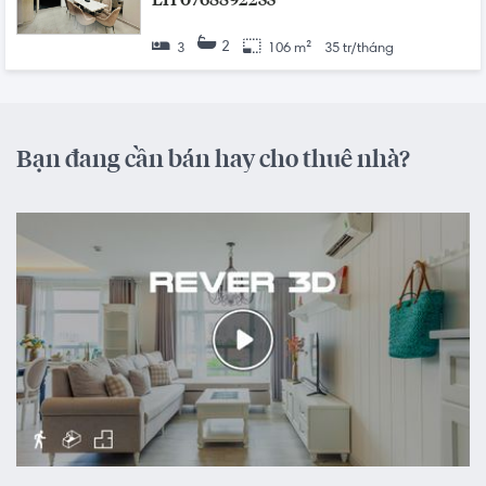
LH 0768892255
2
3
106 m²
35 tr/tháng
Bạn đang cần bán hay cho thuê nhà?