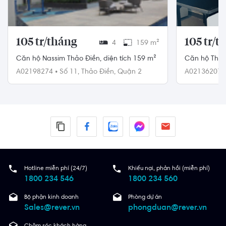
105 tr/tháng
105 tr/t
4
159 m²
Căn hộ Nassim Thảo Điền, diện tích 159 m²
Căn hộ The 
ban công tây
A02198274
•
Số 11,
Thảo Điền,
Quận 2
A02136207
160m².
Hotline miễn phí (24/7)
Khiếu nại, phản hồi (miễn phí)
1800 234 546
1800 234 560
Bộ phận kinh doanh
Phòng dự án
Sales@rever.vn
phongduan@rever.vn
Chăm sóc khách hàng