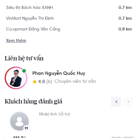
Siêu thị Bách hóa XANH
0.7 km
VinMart Nguyễn Thị Định
0.7 km
Co.opmart Đồng Văn Cống
0.8 km
Xem thêm
Liên hệ tư vấn
Phan Nguyễn Quốc Huy
Chuyên viên tư vấn
4.8
(6)
Khách hàng đánh giá
 nhiệt tình và tư vấn sản
Nhiệt tình hỗ trợ
ới quy tài chính của