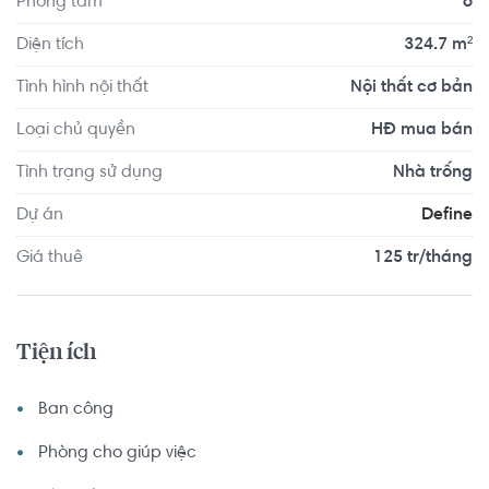
Phòng tắm
6
1.4 km... Tọa lạc tại vị trí thuận tiện di chuyển với đầy đủ 
các tiện ích về y tế, giáo dục và giải trí xung quanh như: 
Diện tích
324.7 m²
Phòng khám Nhi Đồng - cơ sở 2 Quận 2, Phòng khám Đa 
Tình hình nội thất
Nội thất cơ bản
Khoa quốc tế An Phú...
Loại chủ quyền
HĐ mua bán
Tình trạng sử dụng
Nhà trống
Dự án
Define
Giá thuê
125 tr/tháng
Tiện ích
Ban công
Phòng cho giúp việc