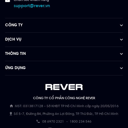
support@rever.vn
CÔNG TY
DỊCH VỤ
THÔNG TIN
ỨNG DỤNG
CÔNG TY CỔ PHẦN CÔNG NGHỆ REVER
MST: 0313817128 - Sở KHĐT TP Hồ Chí Minh cấp ngày 20/05/2016
Số 5-7, Đường B4, Phường An Lợi Đông, TP. Thủ Đức, TP. Hồ Chí Minh
08 6970 2321
-
1800 234 546