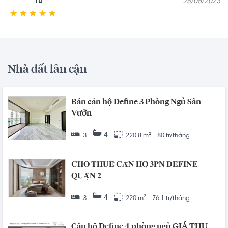
*** Tú
07/11/2023
Nhà đất lân cận
Bán căn hộ Define 3 Phòng Ngủ Sân
Vườn
4
3
220.8 m²
80 tr/tháng
𝐂𝐇𝐎 𝐓𝐇𝐔𝐄̂ 𝐂𝐀̆𝐍 𝐇𝐎̣̂ 𝟑𝐏𝐍 𝐃𝐄𝐅𝐈𝐍𝐄
𝐐𝐔𝐀̣̂𝐍 𝟐
4
3
220 m²
76.1 tr/tháng
Căn hộ Define 4 phòng ngủ GIÁ THU