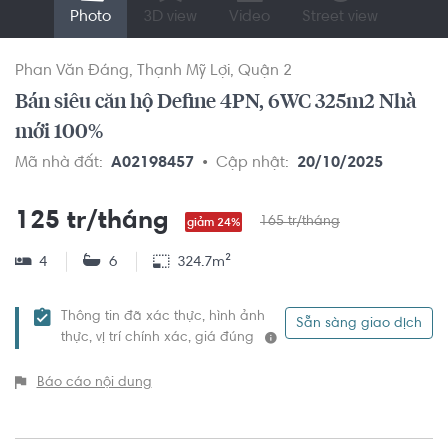
Photo
3D view
Video
Street view
Phan Văn Đáng
Thạnh Mỹ Lợi
Quận 2
Bán siêu căn hộ Define 4PN, 6WC 325m2 Nhà
mới 100%
Mã nhà đất:
A02198457
Cập nhật:
20/10/2025
125 tr/tháng
165 tr/tháng
giảm 24%
4
6
324.7m²
Thông tin đã xác thực, hình ảnh
Sẵn sàng giao dịch
thực, vị trí chính xác, giá đúng
Báo cáo nội dung