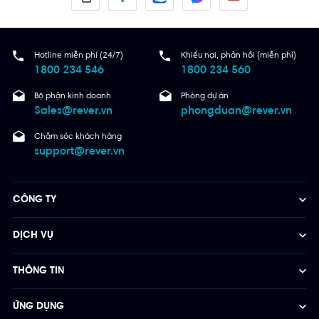
Hotline miễn phí (24/7)
Khiếu nại, phản hồi (miễn phí)
1800 234 546
1800 234 560
Bộ phận kinh doanh
Phòng dự án
Sales@rever.vn
phongduan@rever.vn
Chăm sóc khách hàng
support@rever.vn
CÔNG TY
DỊCH VỤ
THÔNG TIN
ỨNG DỤNG