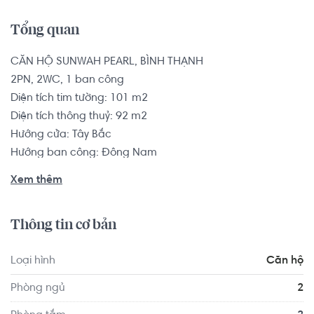
Tổng quan
CĂN HỘ SUNWAH PEARL, BÌNH THẠNH

2PN, 2WC, 1 ban công

Diện tích tim tường: 101 m2

Diện tích thông thuỷ: 92 m2

Hướng cửa: Tây Bắc

Hướng ban công: Đông Nam

View:  Sông

Xem thêm
Sunwah Pearl nằm ven sông Sài Gòn, ngay mặt tiền 
Thông tin cơ bản
đường Nguyễn Hữu Cảnh dưới chân cầu Thủ Thiêm. 
Sunwah Pearl tọa lạc trong khu đô thị gồm nhiều dự án lớn 
Loại hình
Căn hộ
của thành phố mang đến nhiều tiềm năng về vị trí. Từ dự 
án dễ dàng di chuyển vào trung tâm thành phố hay 
Phòng ngủ
2
những quận lân cận khác.
