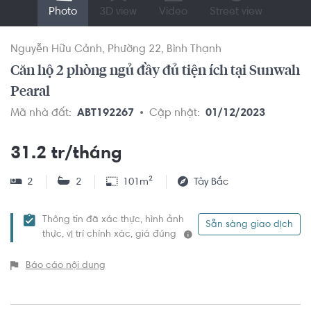
Photo
3D view
Video
Street view
Nguyễn Hữu Cảnh
Phường 22
Bình Thạnh
Căn hộ 2 phòng ngủ đầy đủ tiện ích tại Sunwah
Pearal
Mã nhà đất:
ABT192267
Cập nhật:
01/12/2023
31.2 tr/tháng
2
2
101m²
Tây Bắc
Thông tin đã xác thực, hình ảnh
Sẵn sàng giao dịch
thực, vị trí chính xác, giá đúng
Báo cáo nội dung