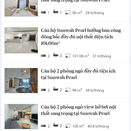
thất sang trọng tại Sunwha Pearl
1
1
56 m²
24 tr/tháng
Căn hộ Sunwah Pearl hướng ban công
đông bắc đầy đủ nội thất diện tích
101.08m²
2
2
101.08 m²
31 tr/tháng
Căn hộ 2 phòng ngủ đầy đủ tiện ích
tại Sunwah Pearl
2
2
98 m²
34 tr/tháng
Căn hộ 2 phòng ngủ view hờ bơi nội
thất sang trọng tại Sunwah Pearl
2
2
105 m²
40.8 tr/tháng