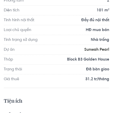
Phòng tắm
2
Căn hộ có vị trí cách Trường Mầm non Cỏ Ba Lá - Clover 
Diện tích
101 m²
Montessori Quận 2 khoảng 6.6km, cách Trường Mầm non 
Tình hình nội thất
Đầy đủ nội thất
Úc Châu khoảng 4.9km. Di chuyển tới VShape Fitness & 
Yoga Center Quận 2 khoảng 5.2km, F5 Gym And Fitness 
Loại chủ quyền
HĐ mua bán
Center khoảng 4.2km. Tọa lạc tại vị trí thuận tiện di 
Tình trạng sử dụng
Nhà trống
chuyển với đầy đủ các tiện ích về y tế, giáo dục và giải trí.
Dự án
Sunwah Pearl
Tháp
Block B3 Golden House
Trạng thái
Đã bàn giao
Giá thuê
31.2 tr/tháng
Tiện ích