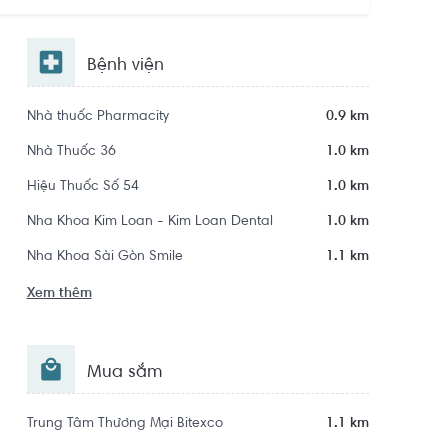
Khu dân cư Khu đô thị mới Thủ Thiêm
Bệnh viện
Nhà thuốc Pharmacity
0.9 km
Nhà Thuốc 36
1.0 km
Hiệu Thuốc Số 54
1.0 km
Nha Khoa Kim Loan - Kim Loan Dental
1.0 km
Nha Khoa Sài Gòn Smile
1.1 km
Xem thêm
Mua sắm
Trung Tâm Thương Mại Bitexco
1.1 km