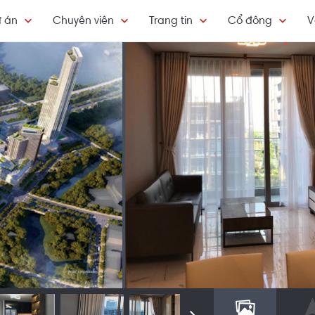
 án
Chuyên viên
Trang tin
Cổ đông
V