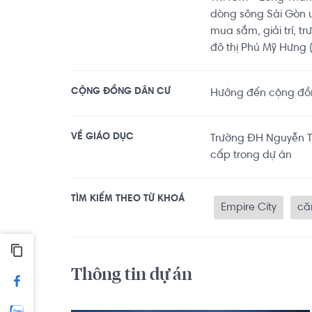
dòng sông Sài Gòn u
mua sắm, giải trí, t
đô thị Phú Mỹ Hưng 
CỘNG ĐỒNG DÂN CƯ
Hướng đến cộng đồn
VỀ GIÁO DỤC
Trường ĐH Nguyễn Tấ
cấp trong dự án
TÌM KIẾM THEO TỪ KHOÁ
Empire City
că
Thông tin dự án