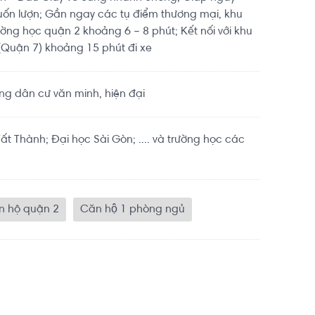
ốn lượn; Gần ngay các tụ điểm thương mại, khu
rường học quận 2 khoảng 6 – 8 phút; Kết nối với khu
(Quận 7) khoảng 15 phút đi xe
g dân cư văn minh, hiện đại
t Thành; Đại học Sài Gòn; .... và trường học các
n hộ quận 2
Căn hộ 1 phòng ngủ