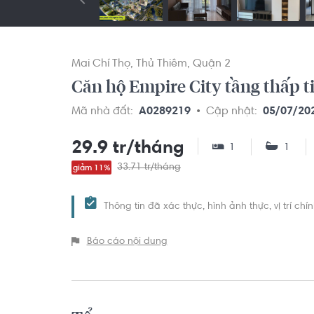
Mai Chí Thọ
Thủ Thiêm
Quận 2
Căn hộ Empire City tầng thấp ti
Mã nhà đất:
A0289219
Cập nhật:
05/07/20
29.9 tr/tháng
1
1
33.71 tr/tháng
giảm 11%
Thông tin đã xác thực, hình ảnh thực, vị trí ch
Báo cáo nội dung