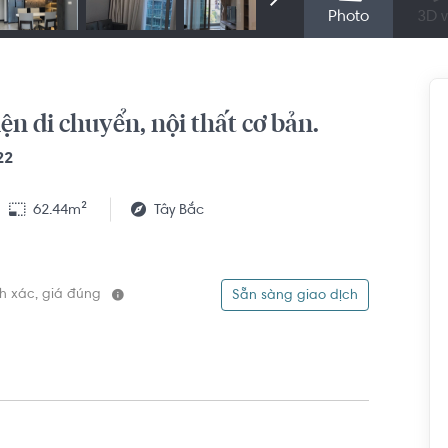
Photo
3D v
ện di chuyển, nội thất cơ bản.
22
62.44m²
Tây Bắc
ính xác, giá đúng
Sẵn sàng giao dịch