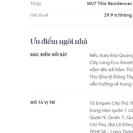
Tháp
MU7 Tilia Residences
Giá thuê
29.9 tr/tháng
Ưu điểm ngôi nhà
ĐẶC ĐIỂM NỔI BẬT
Nếu Sala Đại Quang
City cùng Eco Smart 
nằm liền kề hầm Thủ
Thọ (Đại lộ Đông Tâ
viễn hướng về trung
MÔ TẢ VỊ TRÍ
Từ Empire City Thủ 
trung tâm quận 1 cũ
Quận 9, Quận 7, Quậ
Chí Thọ, đại Lộ Đôn
TP.HCM - Long Thàn