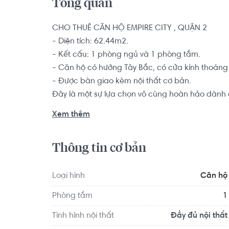
Tổng quan
CHO THUÊ CĂN HỘ EMPIRE CITY , QUẬN 2

- Diện tích: 62.44m2.

- Kết cấu: 1 phòng ngủ và 1 phòng tắm.

- Căn hộ có hướng Tây Bắc, có cửa kính thoáng 
- Được bàn giao kèm nội thất cơ bản.

Đây là một sự lựa chọn vô cùng hoàn hảo dành c
cầu tìm nơi an cư tại khu vực quận 9 để thuận tiệ
Xem thêm
mình bày trí và sắp xếp thêm nội thất và không 
mình.

Thông tin cơ bản
Không chỉ sở hữu một vị trí vô cùng đắc địa ngay
dự án căn hộ Empire City còn sở hữu nguyên một 
Loại hình
Căn hộ
trội tiêu chuẩn quốc tế 5 sao với mong muốn ma
Phòng tắm
1
City một phong cách sống hoàn mỹ, đẳng cấp nh
mát" ngay giữa lòng Sài Gòn.
Tình hình nội thất
Đầy đủ nội thất