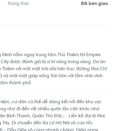
Trạng thái
Đã bàn giao
 Minh nằm ngay trung tâm Thủ Thiêm thì Empire
City được đánh giá là vị trí vàng trong vàng. Dự án
 Thiêm với một mặt trải dài trên trục đường Mai Chí
y) và một mặt giáp sông Sài Gòn với tầm nhìn vĩnh
 tâm thành phố.
Thiêm, cư dân có thể dễ dàng kết nối đến khu vực
ng như đi đến rất nhiều quận lân cận khác như:
n Bình Thạnh, Quận Thủ Đức,... Liền kề đại lộ Mai
g Tây. Di chuyển đến Xa Lộ Hà Nội và cao tốc
h - Dầu Giây vô cùng nhanh chóng; Giáp ngay