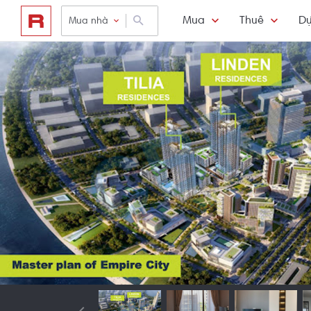
Mua
Thuê
Dự
Mua nhà