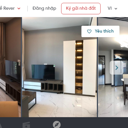
ề Rever
Đăng nhập
Ký gửi nhà đất
VI
Yêu thích