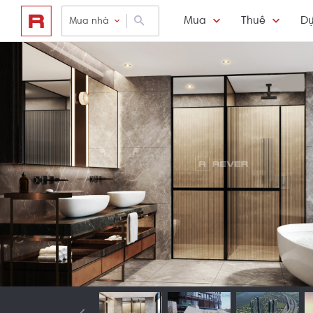
Mua
Thuê
Dự
Mua nhà