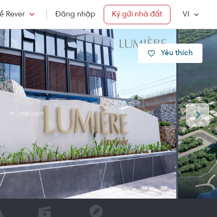
ề Rever
Đăng nhập
Ký gửi nhà đất
VI
Yêu thích