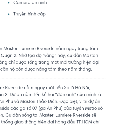
Camera an ninh
Truyền hình cáp
ự án Masteri Lumiere Riverside nằm ngay trung tâm
a Quận 2. Nhờ tọa độ “vàng” này, cư dân Masteri
hông chỉ được sống trong một môi trường hiện đại
ị căn hộ còn được nâng tầm theo năm tháng.
re Riverside nằm ngay mặt tiền Xa lộ Hà Nội,
 2. Dự án nằm liền kề hai “đàn anh” của mình là
n Phú và Masteri Thảo Điền. Đặc biệt, vị trí dự án
erside các ga số 07 (ga An Phú) của tuyến Metro số
ển. Cư dân sống tại Masteri Lumiere Riverside sẽ
 thống giao thông hiện đại hàng đầu TP.HCM chỉ