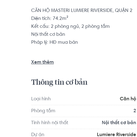
CĂN HỘ MASTERI LUMIERE RIVERSIDE, QUẬN 2

Diện tích: 74.2m²

Hài lòng
Kết cấu: 2 phòng ngủ, 2 phòng tắm

Nội thất cơ bản

Pháp lý: HĐ mua bán

*** Ngữ
Căn hộ có vị trí cách Trường Mầm non Thảo Điề
Xem thêm
Quận 2 - TP HCM 1.7 km... Tọa lạc tại vị trí thuận 
dục và giải trí xung quanh như: Bệnh viện Quốc
Thông tin cơ bản
HỒNG HÀ...
Loại hình
Căn hộ
Phòng tắm
2
Tình hình nội thất
Nội thất cơ bản
Dự án
Lumiere Riverside