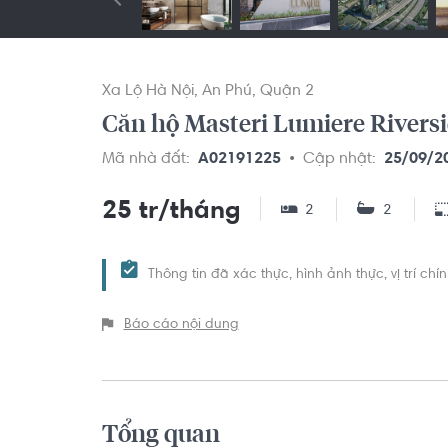
Xa Lộ Hà Nội
An Phú
Quận 2
Căn hộ Masteri Lumiere Riversi
Mã nhà đất:
A02191225
Cập nhật:
25/09/2
25 tr/tháng
2
2
Thông tin đã xác thực, hình ảnh thực, vị trí ch
Báo cáo nội dung
Tổng quan