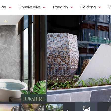
 án
Chuyên viên
Trang tin
Cổ đông
V