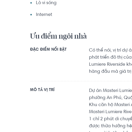
Lò vi sóng
Internet
Ưu điểm ngôi nhà
ĐẶC ĐIỂM NỔI BẬT
Có thể nói, vị trí d
phát triển đô thị củ
Lumiere Riverside k
hàng đầu mà giá tr
MÔ TẢ VỊ TRÍ
Dự án Masteri Lumie
phường An Phú, Quận
Khu căn hộ Masteri A
Masteri Lumiere Riv
1 chỉ 2 phút di chuy
được thừa hưởng hệ