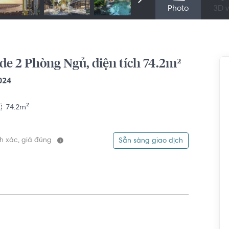
Photo
3D v
de 2 Phòng Ngủ, diện tích 74.2m²
024
74.2m²
ính xác, giá đúng
Sẵn sàng giao dịch