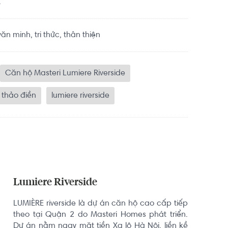
.
n minh, tri thức, thân thiện
Căn hộ Masteri Lumiere Riverside
thảo điền
lumiere riverside
Lumiere Riverside
LUMIÈRE riverside là dự án căn hộ cao cấp tiếp 
theo tại Quận 2 do Masteri Homes phát triển. 
Dự án nằm ngay mặt tiền Xa lộ Hà Nội, liền kề 