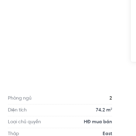
Tư vấn viên nhiệt tình, vui vẻ, uy
tín.
*** Hào
28/08/2023
17/07/202
n 0.9 km, cách Trường Mầm non Sakura Montessori 
tiện di chuyển với đầy đủ các tiện ích về y tế, giáo 
 Tế Mỹ - AIH, Phòng khám Mắt BV AIH - BSCK2 LÊ 
Phòng ngủ
2
Diện tích
74.2 m²
Loại chủ quyền
HĐ mua bán
Tháp
East