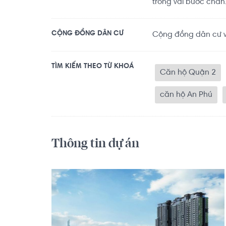
trong vài bước chân
CỘNG ĐỒNG DÂN CƯ
Cộng đồng dân cư vă
TÌM KIẾM THEO TỪ KHOÁ
Căn hộ Quận 2
căn hộ An Phú
Thông tin dự án