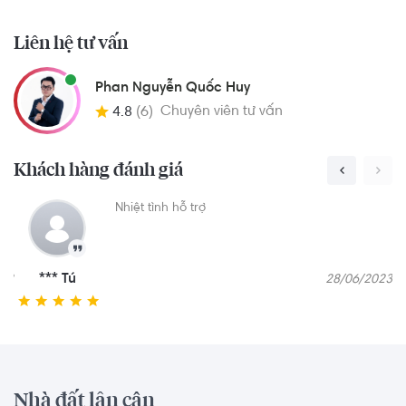
Liên hệ tư vấn
Phan Nguyễn Quốc Huy
Chuyên viên tư vấn
4.8
(6)
Khách hàng đánh giá
ản
Nhiệt tình hỗ trợ
*** Tú
023
28/06/2023
Nhà đất lân cận