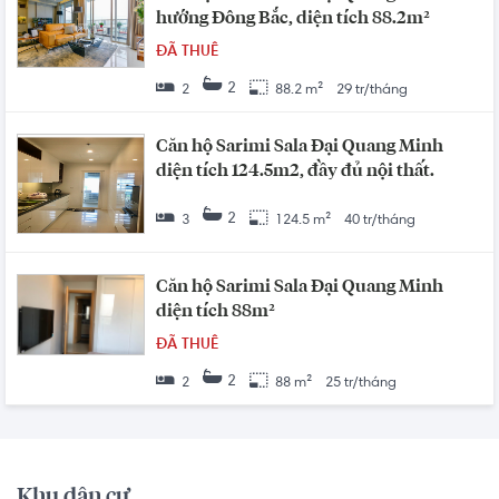
hướng Đông Bắc, diện tích 88.2m²
ĐÃ THUÊ
2
2
88.2 m²
29 tr/tháng
Căn hộ Sarimi Sala Đại Quang Minh
diện tích 124.5m2, đầy đủ nội thất.
2
3
124.5 m²
40 tr/tháng
Căn hộ Sarimi Sala Đại Quang Minh
diện tích 88m²
ĐÃ THUÊ
2
2
88 m²
25 tr/tháng
Khu dân cư