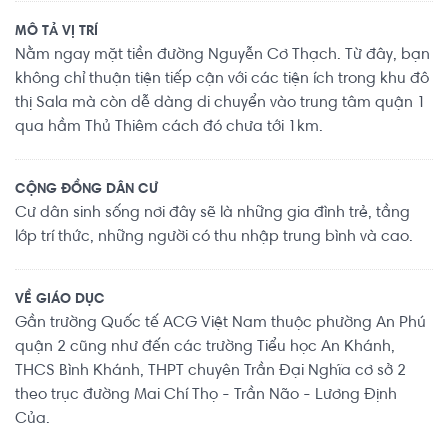
MÔ TẢ VỊ TRÍ
Nằm ngay mặt tiền đường Nguyễn Cơ Thạch. Từ đây, bạn
không chỉ thuận tiện tiếp cận với các tiện ích trong khu đô
thị Sala mà còn dễ dàng di chuyển vào trung tâm quận 1
qua hầm Thủ Thiêm cách đó chưa tới 1km.
CỘNG ĐỒNG DÂN CƯ
Cư dân sinh sống nơi đây sẽ là những gia đình trẻ, tầng
lớp trí thức, những người có thu nhập trung bình và cao.
VỀ GIÁO DỤC
Gần trường Quốc tế ACG Việt Nam thuộc phường An Phú
quận 2 cũng như đến các trường Tiểu học An Khánh,
THCS Bình Khánh, THPT chuyên Trần Đại Nghĩa cơ sở 2
theo trục đường Mai Chí Thọ - Trần Não - Lương Định
Của.