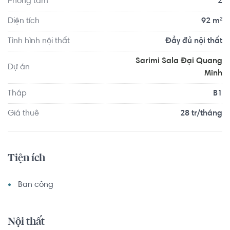
Phòng tắm
2
các quận lân cận. Khu căn hộ với đầy đủ tiện ích nội khu 
cao cấp mang đến cho bạn phong cách sống hiện đại, 
Diện tích
92 m²
đầy đủ tiện nghi.
Tình hình nội thất
Đầy đủ nội thất
Sarimi Sala Đại Quang
Dự án
Minh
Tháp
B1
Giá thuê
28 tr/tháng
Tiện ích
Ban công
Nội thất