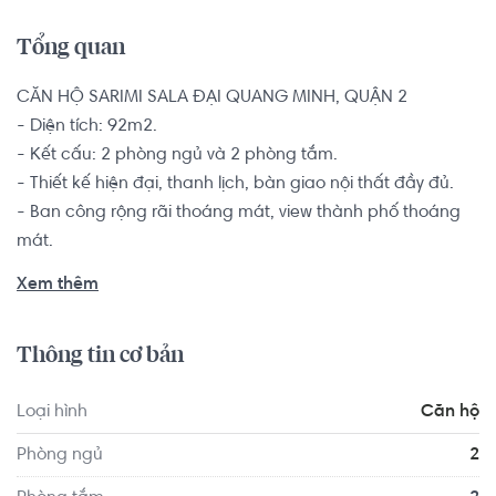
Tổng quan
CĂN HỘ SARIMI SALA ĐẠI QUANG MINH, QUẬN 2

- Diện tích: 92m2.

- Kết cấu: 2 phòng ngủ và 2 phòng tắm.

- Thiết kế hiện đại, thanh lịch, bàn giao nội thất đầy đủ.

- Ban công rộng rãi thoáng mát, view thành phố thoáng 
mát.

Căn hộ 2 phòng ngủ là sự lựa chọn hàng đầu dành cho 
Xem thêm
các hộ gia đình từ 2-4 thành viên muốn tìm kiếm một 
chốn an cư để yên tâm lập nghiệp nơi thành phố đông 
Thông tin cơ bản
đúc này.

Loại hình
Căn hộ
Sarimi gồm 4 tòa tháp cao 12 tầng thuộc khu đô thị Sala 
Đại Quang Minh. Vị trí đẹp, nằm ngay mặt tiền đại lộ Mai 
Phòng ngủ
2
Chí Thọ, thuận lợi di chuyển đến trung tâm thành phố và 