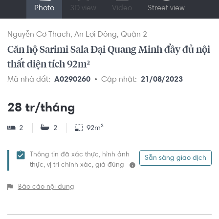
Photo
3D view
Video
Street view
Nguyễn Cơ Thạch
An Lợi Đông
Quận 2
Căn hộ Sarimi Sala Đại Quang Minh đầy đủ nội
thất diện tích 92m²
Mã nhà đất:
A0290260
Cập nhật:
21/08/2023
28 tr/tháng
2
2
92m²
Thông tin đã xác thực, hình ảnh
Sẵn sàng giao dịch
thực, vị trí chính xác, giá đúng
Báo cáo nội dung