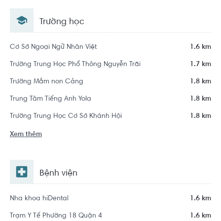
Quận 2, Hồ Chí Minh
Trường học
Khu dân cư Sala Đại Quang Minh
Cơ Sở Ngoại Ngữ Nhân Việt
1.6 km
Trường Trung Học Phổ Thông Nguyễn Trãi
1.7 km
Trường Mầm non Cảng
1.8 km
Trung Tâm Tiếng Anh Yola
1.8 km
Trường Trung Học Cơ Sở Khánh Hội
1.8 km
Xem thêm
Bệnh viện
Nha khoa hiDental
1.6 km
Trạm Y Tế Phường 18 Quận 4
1.6 km