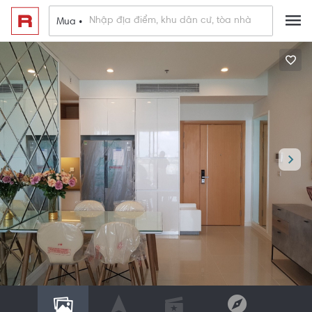
Mua •