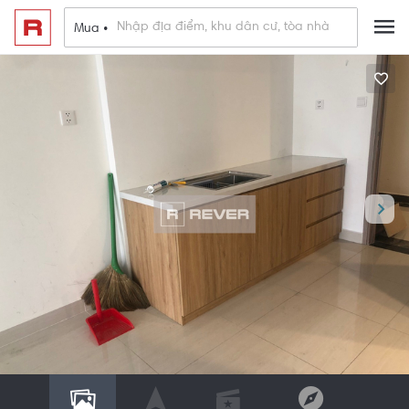
Mua •