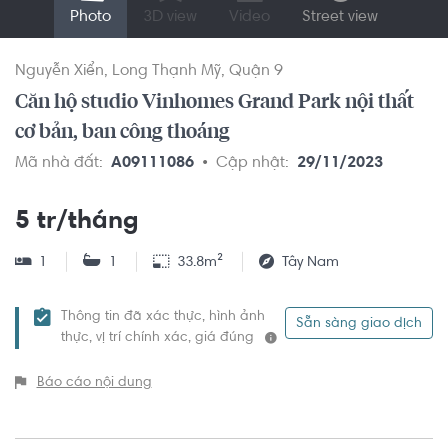
Photo
3D view
Video
Street view
Nguyễn Xiển
Long Thạnh Mỹ
Quận 9
Căn hộ studio Vinhomes Grand Park nội thất
cơ bản, ban công thoáng
Mã nhà đất:
A09111086
Cập nhật:
29/11/2023
5 tr/tháng
1
1
33.8m²
Tây Nam
Thông tin đã xác thực, hình ảnh
Sẵn sàng giao dịch
thực, vị trí chính xác, giá đúng
Báo cáo nội dung