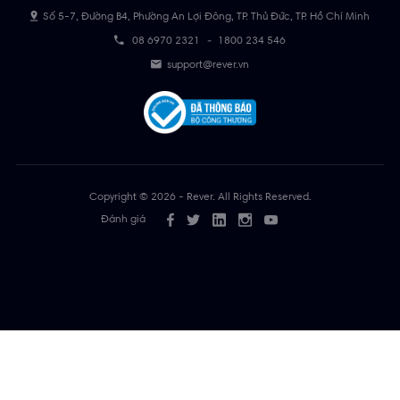
Số 5-7, Đường B4, Phường An Lợi Đông, TP. Thủ Đức, TP. Hồ Chí Minh
08 6970 2321
-
1800 234 546
support@rever.vn
Copyright © 2026 - Rever. All Rights Reserved.
Đánh giá