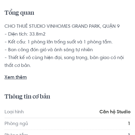
Tổng quan
CHO THUÊ STUDIO VINHOMES GRAND PARK, QUẬN 9

- Diện tích: 33.8m2

- Kết cấu: 1 phòng lớn trống suốt và 1 phòng tắm. 

- Ban công đón gió và ánh sáng tự nhiên

- Thiết kế vô cùng hiện đại, sang trọng, bàn giao có nội 
thất cơ bản.

Đây là một sự lựa chọn vô cùng hoàn hảo dành cho các 
Xem thêm
bạn trẻ độc thân, gia đình mới cưới có nhu cầu tìm nơi an 
cư tại khu vực quận 9 để thuận tiện học tập và làm việc. 
Thông tin cơ bản
Gia chủ tương lai có thể tự mình bày trí và sắp xếp thêm 
nội thất và không gian sống tùy thuộc vào sở thích và nhu 
Loại hình
Căn hộ Studio
cầu của mình.

Phòng ngủ
1
Sở hữu căn hộ Vinhomes Grand Park bạn còn có cơ hội sở 