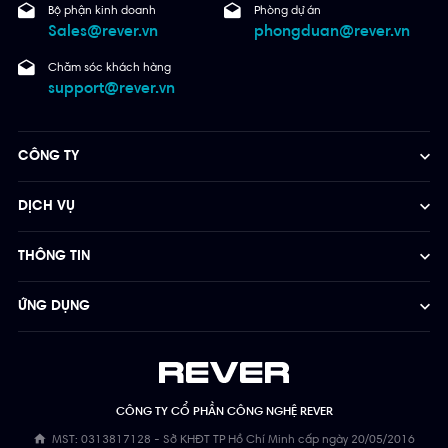
Bộ phận kinh doanh
Phòng dự án
Sales@rever.vn
phongduan@rever.vn
Chăm sóc khách hàng
support@rever.vn
CÔNG TY
DỊCH VỤ
THÔNG TIN
ỨNG DỤNG
CÔNG TY CỔ PHẦN CÔNG NGHỆ REVER
MST: 0313817128 - Sở KHĐT TP Hồ Chí Minh cấp ngày 20/05/2016