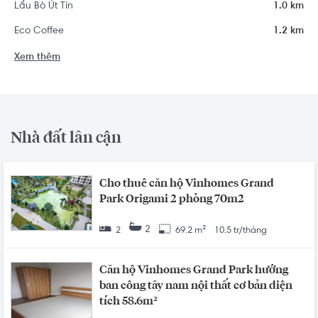
Lẩu Bò Út Tín
1.0 km
Eco Coffee
1.2 km
Xem thêm
Nhà đất lân cận
Cho thuê căn hộ Vinhomes Grand
Park Origami 2 phòng 70m2
2
2
69.2 m²
10.5 tr/tháng
Căn hộ Vinhomes Grand Park hướng
ban công tây nam nội thất cơ bản diện
tích 58.6m²