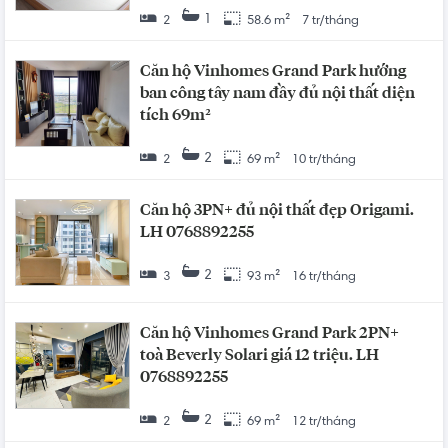
1
2
58.6 m²
7 tr/tháng
Căn hộ Vinhomes Grand Park hướng
ban công tây nam đầy đủ nội thất diện
tích 69m²
2
2
69 m²
10 tr/tháng
Căn hộ 3PN+ đủ nội thất đẹp Origami.
LH 0768892255
2
3
93 m²
16 tr/tháng
Căn hộ Vinhomes Grand Park 2PN+
toà Beverly Solari giá 12 triệu. LH
0768892255
2
2
69 m²
12 tr/tháng