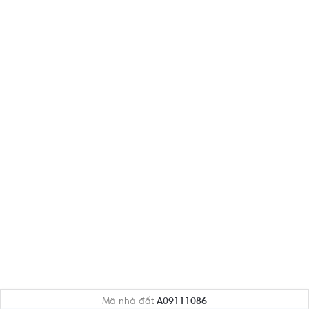
Mã nhà đất
A09111086