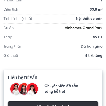
Phòng tắm
1
hữu tấm vé quyền năng trải nghiệm Thành phố Công viên 
với đa dạng các tiện ích đẳng cấp: công viên trung tâm 
Diện tích
33.8 m²
rộng 36ha, công viên Gym với hơn 800 máy tập, công viên 
Tình hình nội thất
Nội thất cơ bản
Ánh sáng nghệ thuật, khu chèo thuyền Kayak, hơn 100 
điểm nướng BBQ, trường học VinSchool, khu văn phòng, 
Dự án
Vinhomes Grand Park
trung tâm thương mại,…
Tháp
S9.01
Trạng thái
Đã bàn giao
Giá thuê
5 tr/tháng
Liên hệ tư vấn
Chuyên viên đã sẵn
sàng hỗ trợ!