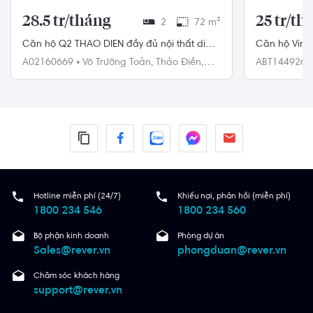
28.5 tr/tháng
25 tr/th
2
72 m²
Căn hộ Q2 THAO DIEN đầy đủ nội thất diện
Căn hộ Vinh
tích 72m²
thất diện tí
A02160669
•
Võ Trường Toản,
Thảo Điền,
ABT144926
Quận 2
Bình Thạnh
Hotline miễn phí (24/7)
Khiếu nại, phản hồi (miễn phí)
1800 234 546
1800 234 560
Bộ phận kinh doanh
Phòng dự án
Sales@rever.vn
phongduan@rever.vn
Chăm sóc khách hàng
support@rever.vn