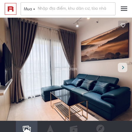
Mua •