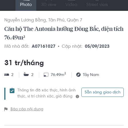
Photo
3D view
Video
Street view
Nguyễn Lương Bằng
Tân Phú
Quận 7
Căn hộ The Antonia hướng Đông Bắc, diện tích
76.49m²
Mã nhà đất:
A07161027
Cập nhật:
05/09/2023
31 tr/tháng
2
2
76.49m²
Tây Nam
Thông tin đã xác thực, hình ảnh
Sẵn sàng giao dịch
thực, vị trí chính xác, giá đúng
Báo cáo nội dung