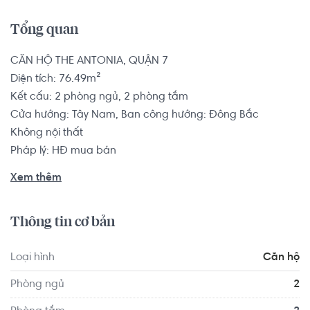
Tổng quan
CĂN HỘ THE ANTONIA, QUẬN 7

Diện tích: 76.49m²

Kết cấu: 2 phòng ngủ, 2 phòng tắm

Cửa hướng: Tây Nam, Ban công hướng: Đông Bắc

Không nội thất

Pháp lý: HĐ mua bán

Xem thêm
Căn hộ có vị trí cách Trường Mầm non Quốc tế Middleton 
- Việt Nam 1.3 km, cách Trường Cao đẳng Công nghệ và 
Thông tin cơ bản
Quản trị doanh nghiệp 0.8 km... Tọa lạc tại vị trí thuận tiện 
di chuyển với đầy đủ các tiện ích về y tế, giáo dục và giải 
Loại hình
Căn hộ
trí xung quanh như: Phòng khám Đa khoa Thái Hòa, Trạm 
Y Tế Phường Tân Phú Quận 7...
Phòng ngủ
2