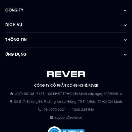
CÔNG TY
DỊCH VỤ
THÔNG TIN
ỨNG DỤNG
CÔNG TY CỔ PHẦN CÔNG NGHỆ REVER
MST: 0313817128 - Sở KHĐT TP Hồ Chí Minh cấp ngày 20/05/2016
Số 5-7, Đường B4, Phường An Lợi Đông, TP. Thủ Đức, TP. Hồ Chí Minh
08 6970 2321
-
1800 234 546
support@rever.vn