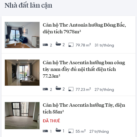
Nhà đất lân cận
Căn hộ The Antonia hướng Đông Bắc,
diện tích 79.78m²
2
2
79.78 m²
31 tr/tháng
Căn hộ The Ascentia hướng ban công
tây nam đầy đủ nội thất diện tích
77.23m²
2
2
77.23 m²
27 tr/tháng
Căn hộ The Ascentia hướng Tây, diện
tích 55m²
ĐÃ THUÊ
1
1
55 m²
27 tr/tháng