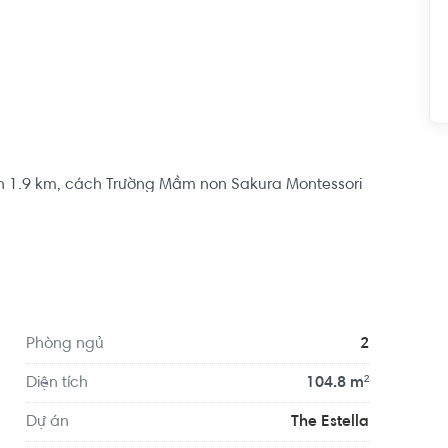
n 1.9 km, cách Trường Mầm non Sakura Montessori 
tiện di chuyển với đầy đủ các tiện ích về y tế, giáo 
Tế Mỹ - AIH, Phòng khám Family Medical Practice...
Phòng ngủ
2
Diện tích
104.8 m²
Dự án
The Estella