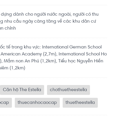
y dựng dành cho người nước ngoài, người có thu
g nhu cầu ngày càng tăng về các khu dân cư
n chỉnh
c tế trong khu vực: International German School
American Academy (2,7m), International School Ho
m), Mầm non An Phú (1,2km), Tiểu học Nguyễn Hiền
hiêm (1,2km)
Căn hộ The Estella
chothuetheestella
ocap
thuecanhocaocap
thuetheestella