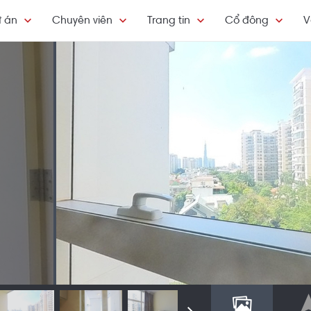
 án
Chuyên viên
Trang tin
Cổ đông
V