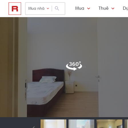
Mua
Thuê
Dự
Mua nhà