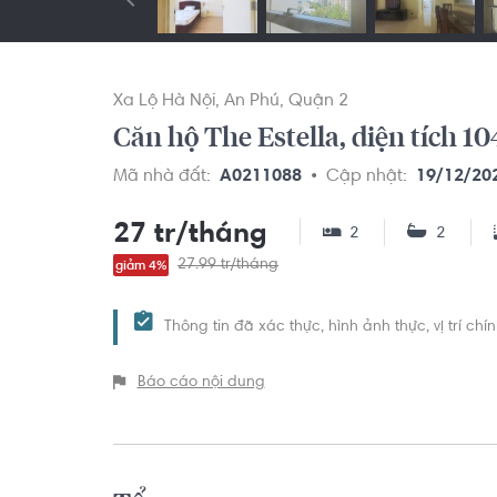
Xa Lộ Hà Nội
An Phú
Quận 2
Căn hộ The Estella, diện tích 1
Mã nhà đất:
A0211088
Cập nhật:
19/12/20
27 tr/tháng
2
2
27.99 tr/tháng
giảm 4%
Thông tin đã xác thực, hình ảnh thực, vị trí ch
Báo cáo nội dung