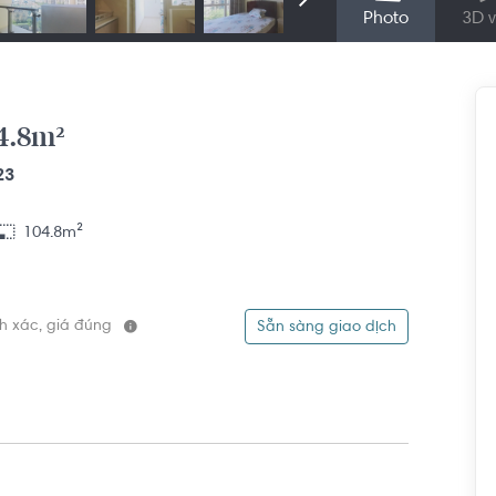
Photo
3D v
04.8m²
23
104.8m²
ính xác, giá đúng
Sẵn sàng giao dịch