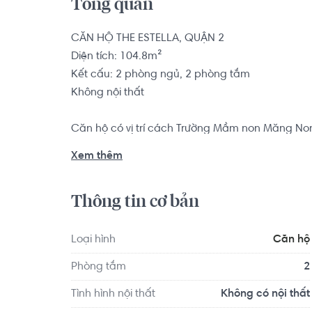
Tổng quan
CĂN HỘ THE ESTELLA, QUẬN 2

Diện tích: 104.8m²

Kết cấu: 2 phòng ngủ, 2 phòng tắm

Không nội thất

Căn hộ có vị trí cách Trường Mầm non Măng No
Quận 2 - TP HCM 1.1 km... Tọa lạc tại vị trí thuận 
Xem thêm
dục và giải trí xung quanh như: Bệnh viện Quốc 
Thông tin cơ bản
Loại hình
Căn hộ
Phòng tắm
2
Tình hình nội thất
Không có nội thất