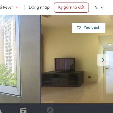
ề Rever
Đăng nhập
Ký gửi nhà đất
VI
Yêu thích