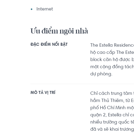
Internet
Ưu điểm ngôi nhà
ĐẶC ĐIỂM NỔI BẬT
The Estella Residen
hộ cao cấp The Este
block căn hộ được b
một cộng đồng tách 
dự phòng.
MÔ TẢ VỊ TRÍ
Chỉ cách trung tâm 
hầm Thủ Thiêm, từ E
phố Hồ Chí Minh một 
quận 2, Estella chỉ
nhiều trường quốc tế
đã và sẽ khai trương 