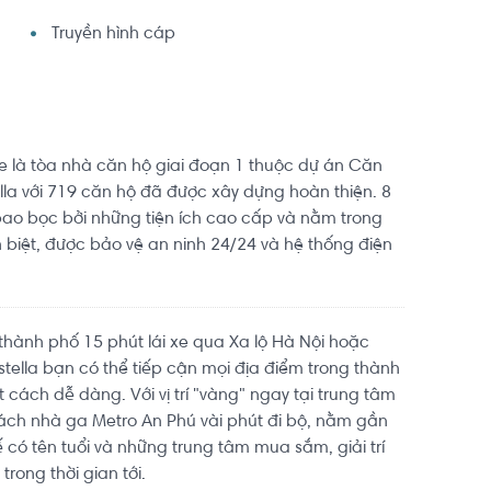
Truyền hình cáp
ce là tòa nhà căn hộ giai đoạn 1 thuộc dự án Căn
lla với 719 căn hộ đã được xây dựng hoàn thiện. 8
ao bọc bởi những tiện ích cao cấp và nằm trong
biệt, được bảo vệ an ninh 24/24 và hệ thống điện
thành phố 15 phút lái xe qua Xa lộ Hà Nội hoặc
stella bạn có thể tiếp cận mọi địa điểm trong thành
cách dễ dàng. Với vị trí "vàng" ngay tại trung tâm
 cách nhà ga Metro An Phú vài phút đi bộ, nằm gần
 có tên tuổi và những trung tâm mua sắm, giải trí
trong thời gian tới.