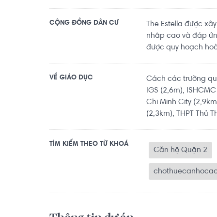
CỘNG ĐỒNG DÂN CƯ
The Estella được xâ
nhập cao và đáp ứn
được quy hoạch hoà
VỀ GIÁO DỤC
Cách các trường quố
IGS (2,6m), ISHCMC 
Chi Minh City (2,9k
(2,3km), THPT Thủ T
TÌM KIẾM THEO TỪ KHOÁ
Căn hộ Quận 2
chothuecanhoca