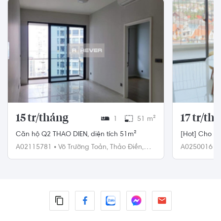
15 tr/tháng
17 tr/th
1
51 m²
Căn hộ Q2 THAO DIEN, diện tích 51m²
[Hot] Cho th
A02115781
•
Võ Trường Toản,
Thảo Điền,
A0250016
•
Quận 2
2