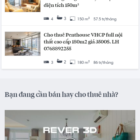
diện tích 150m²
3
4
150 m²
57.5 tr/tháng
Cho thuê Penthouse VHCP full nội
thất cao cấp 180m2 giá 3500$. LH
0768892255
2
3
180 m²
86 tr/tháng
Bạn đang cần bán hay cho thuê nhà?