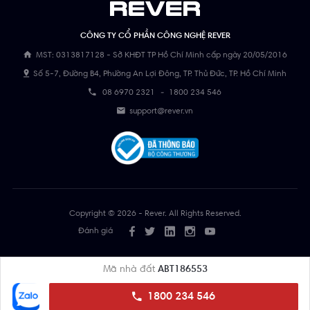
CÔNG TY CỔ PHẦN CÔNG NGHỆ REVER
MST: 0313817128 - Sở KHĐT TP Hồ Chí Minh cấp ngày 20/05/2016
Số 5-7, Đường B4, Phường An Lợi Đông, TP. Thủ Đức, TP. Hồ Chí Minh
08 6970 2321
-
1800 234 546
support@rever.vn
Copyright © 2026 - Rever. All Rights Reserved.
Đánh giá
Mã nhà đất
ABT186553
1800 234 546