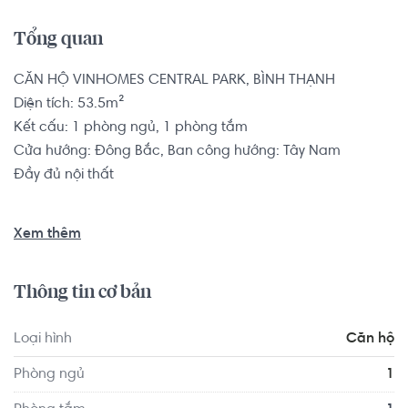
Tổng quan
CĂN HỘ VINHOMES CENTRAL PARK, BÌNH THẠNH

Diện tích: 53.5m²

Kết cấu: 1 phòng ngủ, 1 phòng tắm

Cửa hướng: Đông Bắc, Ban công hướng: Tây Nam

Đầy đủ nội thất

Căn hộ có vị trí cách Trường Đại học Giao thông Vận tải 
Xem thêm
TP.HCM 1.1 km, cách Trường Quốc tế Thành phố Hồ Chí 
Minh- Secondary Campus 1.1 km... Tọa lạc tại vị trí thuận 
Thông tin cơ bản
tiện di chuyển với đầy đủ các tiện ích về y tế, giáo dục và 
giải trí xung quanh như: Phòng khám Family Medical 
Loại hình
Căn hộ
Practice, Nha Khoa An Nhien...
Phòng ngủ
1