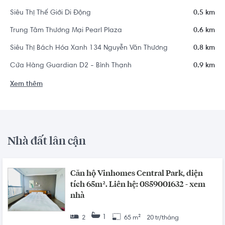
Siêu Thị Thế Giới Di Động
0.5 km
Trung Tâm Thương Mại Pearl Plaza
0.6 km
Siêu Thị Bách Hóa Xanh 134 Nguyễn Văn Thương
0.8 km
Cửa Hàng Guardian D2 - Bình Thạnh
0.9 km
Xem thêm
Nhà đất lân cận
Căn hộ Vinhomes Central Park, diện
tích 65m². Liên hệ: 0859001632 - xem
nhà
1
2
65 m²
20 tr/tháng