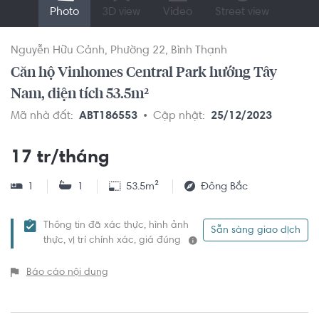
Photo
3D view
Video
Street view
Nguyễn Hữu Cảnh
Phường 22
Bình Thạnh
Căn hộ Vinhomes Central Park hướng Tây
Nam, diện tích 53.5m²
Mã nhà đất:
ABT186553
Cập nhật:
25/12/2023
17 tr/tháng
1
1
53.5m²
Đông Bắc
Thông tin đã xác thực, hình ảnh
Sẵn sàng giao dịch
thực, vị trí chính xác, giá đúng
Báo cáo nội dung