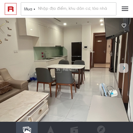
Mua •