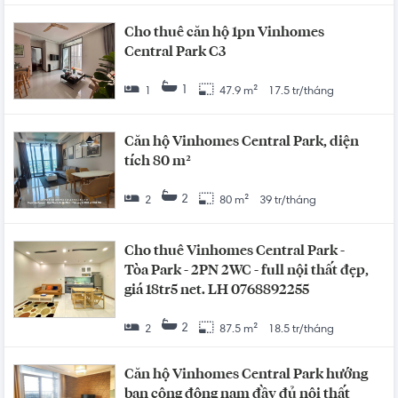
Cho thuê căn hộ 1pn Vinhomes
Central Park C3
1
1
47.9 m²
17.5 tr/tháng
Căn hộ Vinhomes Central Park, diện
tích 80 m²
2
2
80 m²
39 tr/tháng
Cho thuê Vinhomes Central Park -
Tòa Park - 2PN 2WC - full nội thất đẹp,
giá 18tr5 net. LH 0768892255
2
2
87.5 m²
18.5 tr/tháng
Căn hộ Vinhomes Central Park hướng
ban công đông nam đầy đủ nội thất