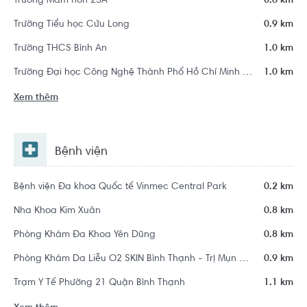
Trường Mầm non 25A
0.6 km
Trường Tiểu học Cửu Long
0.9 km
Trường THCS Bình An
1.0 km
Trường Đại học Công Nghệ Thành Phố Hồ Chí Minh - HUTECH
1.0 km
Xem thêm
Bệnh viện
Bệnh viện Đa khoa Quốc tế Vinmec Central Park
0.2 km
Nha Khoa Kim Xuân
0.8 km
Phòng Khám Đa Khoa Yên Dũng
0.8 km
Phòng Khám Da Liễu O2 SKIN Bình Thạnh - Trị Mụn Chuẩn Y Khoa
0.9 km
Trạm Y Tế Phường 21 Quận Bình Thạnh
1.1 km