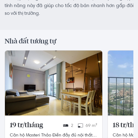
tính năng này đã giúp cho tốc độ bán nhanh hơn gấp đôi
so với thị trường.
Nhà đất tương tự
19 tr/tháng
18 tr/th
2
69 m²
Căn hộ Masteri Thảo Điền đầy đủ nội thất
Căn hộ Maste