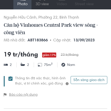
Photo
3D view
Video
Street view
Nguyễn Hữu Cảnh
Phường 22
Bình Thạnh
Căn hộ Vinhomes Central Park view sông -
công viên
Mã nhà đất:
ABT183866
Cập nhật:
13/09/2023
19 tr/tháng
23 tr/tháng
giảm 17%
2
2
75m²
Nam
Thông tin đã xác thực, hình ảnh
Sẵn sàng giao dịch
thực, vị trí chính xác, giá đúng
Báo cáo nội dung