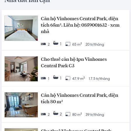
Nhà đất lân cận
Căn hộ Vinhomes Central Park, diện
tích 65m². Liên hệ: 0859001632 - xem
nhà
1
2
65 m²
20 tr/tháng
Cho thuê căn hộ 1pn Vinhomes
Central Park C3
1
1
47.9 m²
17.5 tr/tháng
Căn hộ Vinhomes Central Park, diện
tích 80 m²
2
2
80 m²
39 tr/tháng