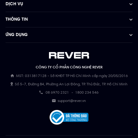
DỊCH VỤ
THÔNG TIN
ỨNG DỤNG
CÔNG TY CỔ PHẦN CÔNG NGHỆ REVER
MST: 0313817128 - Sở KHĐT TP Hồ Chí Minh cấp ngày 20/05/2016
Số 5-7, Đường B4, Phường An Lợi Đông, TP. Thủ Đức, TP. Hồ Chí Minh
08 6970 2321
-
1800 234 546
support@rever.vn