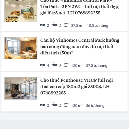
Cho thuê Vinhomes Central Park -
Tòa Park - 2PN 2WC - full nội thất đẹp,
giá 18tr5 net. LH 0768892255
2
2
87.5 m²
18.5 tr/tháng
Căn hộ Vinhomes Central Park hướng
ban công đông nam đầy đủ nội thất
diện tích 150m²
3
4
150 m²
57.5 tr/tháng
Cho thuê Penthouse VHCP full nội
thất cao cấp 180m2 giá 3500$. LH
0768892255
2
3
180 m²
86 tr/tháng