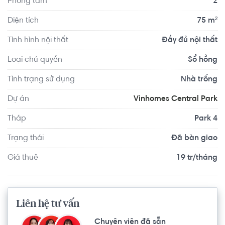
Phòng tắm
2
Center khoảng 4.0km. Tọa lạc tại vị trí thuận tiện di 
chuyển với đầy đủ các tiện ích về y tế, giáo dục và giải trí.
Diện tích
75 m²
Tình hình nội thất
Đầy đủ nội thất
Loại chủ quyền
Sổ hồng
Tình trạng sử dụng
Nhà trống
Dự án
Vinhomes Central Park
Tháp
Park 4
Trạng thái
Đã bàn giao
Giá thuê
19 tr/tháng
Liên hệ tư vấn
Chuyên viên đã sẵn