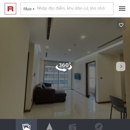
Mua •