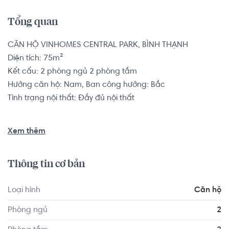
Tổng quan
CĂN HỘ VINHOMES CENTRAL PARK, BÌNH THẠNH

Diện tích: 75m²

Kết cấu: 2 phòng ngủ 2 phòng tắm

Hướng căn hộ: Nam, Ban công hướng: Bắc

Tình trạng nội thất: Đầy đủ nội thất

Nằm ngay mặt tiền đường Nguyễn Hữu Cảnh, dễ dàng 
Xem thêm
đến trung tâm thành phố và các quận lân cận chỉ chưa 
đầy 5 phút. Ngoài ra, khu căn hộ còn liền kề với ga số 2 
Thông tin cơ bản
tuyến Metro giúp cho việc đi lại thêm dễ dàng hơn.

Căn hộ có vị trí cách Trường Mầm non Cỏ Ba Lá - Clover 
Loại hình
Căn hộ
Montessori Quận 2 khoảng 6.3km, cách Trường Mầm non 
Úc Châu khoảng 4.7km. Di chuyển tới VShape Fitness & 
Phòng ngủ
2
Yoga Center Quận 2 khoảng 4.9km, F5 Gym And Fitness 