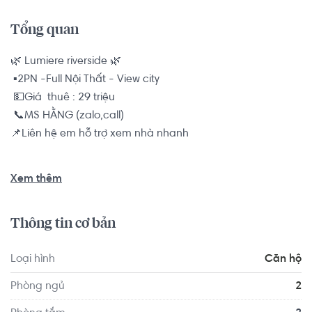
Tổng quan
🌿 Lumiere riverside 🌿

 ▪️2PN -Full Nội Thất - View city

 💵Giá  thuê : 29 triệu

 📞MS HẰNG (zalo,call)

📌Liên hệ em hỗ trợ xem nhà nhanh

🔥GIỎ HÀNG MÌNH CÓ: 

Xem thêm
🌳 THUÊ:

- Căn 1PN - FNT: 25, 26, 27 triệu/tháng

Thông tin cơ bản
- Căn 2PN:

+ NTCB: 25, 30 triệu/tháng

Loại hình
Căn hộ
+ FNT: 30, 32 triệu/tháng

- Căn 3PN - NTCB: 40 triệu/tháng

Phòng ngủ
2
🌳 CHUYỂN NHƯỢNG:
