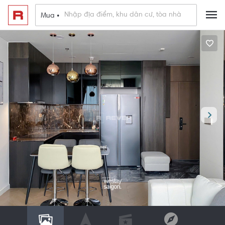
Mua •