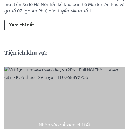
mặt tiền Xa lộ Hà Nội, liền kề khu căn hộ Masteri An Phú và 
ga số 07 (ga An Phú) của tuyến Metro số 1.
Xem chi tiết
Tiện ích khu vực
Nhấn vào để xem chi tiết