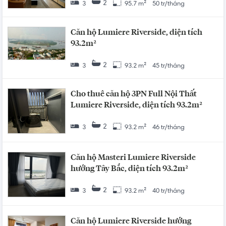
2
3
95.7 m²
50 tr/tháng
Căn hộ Lumiere Riverside, diện tích
93.2m²
2
3
93.2 m²
45 tr/tháng
Cho thuê căn hộ 3PN Full Nội Thất
Lumiere Riverside, diện tích 93.2m²
2
3
93.2 m²
46 tr/tháng
Căn hộ Masteri Lumiere Riverside
hướng Tây Bắc, diện tích 93.2m²
2
3
93.2 m²
40 tr/tháng
Căn hộ Lumiere Riverside hướng