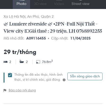
Photo
3D view
Video
Street view
Xa Lộ Hà Nội
An Phú
Quận 2
🌿 Lumiere riverside 🌿 ▪️2PN -Full Nội Thất -
View city 💵Giá thuê : 29 triệu. LH 0768892255
Mã nhà đất:
A09116455
Cập nhật:
11/04/2025
29 tr/tháng
2
2
76.8m²
Thông tin đã xác thực, hình ảnh
Sẵn sàng giao dịch
thực, vị trí chính xác, giá đúng
Báo cáo nội dung