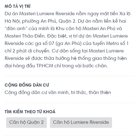
MÔ TẢ VỊ TRÍ
Dự án Masteri Lumiere Riverside nằm ngay mặt tiền Xa lộ
Hà Nội, phường An Phú, Quận 2. Dự án nằm liền kề hai
“đàn anh” của mình là Khu căn hộ Masteri An Phú và
Masteri Thảo Điền. Đặc biệt, vị trí dự án Masteri Lumiere
Riverside các ga số 07 (ga An Phú) của tuyến Metro số 1
chỉ 2 phút di chuyển. Cư dân sống tại Masteri Lumiere
Riverside sẽ được thừa hưởng hệ thống giao thông hiện
đại hàng đầu TP.HCM chỉ trong vài bước chân.
CỘNG ĐỒNG DÂN CƯ
Cộng đồng dân cư văn minh, tri thức, thân thiện
TÌM KIẾM THEO TỪ KHOÁ
Căn hộ Quận 2
Căn hộ Lumiere Riverside