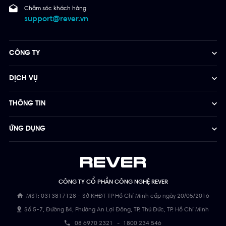
Chăm sóc khách hàng
support@rever.vn
CÔNG TY
DỊCH VỤ
THÔNG TIN
ỨNG DỤNG
CÔNG TY CỔ PHẦN CÔNG NGHỆ REVER
MST: 0313817128 - Sở KHĐT TP Hồ Chí Minh cấp ngày 20/05/2016
Số 5-7, Đường B4, Phường An Lợi Đông, TP. Thủ Đức, TP. Hồ Chí Minh
08 6970 2321
-
1800 234 546