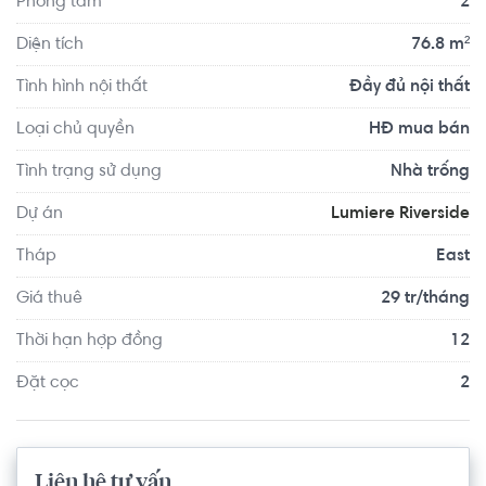
Phòng tắm
2
- Căn 1PN: từ 7,5 tỷ

- Căn 2PN:

Diện tích
76.8 m²
+ NTCB: 9,5 - 10,5 tỷ

Tình hình nội thất
Đầy đủ nội thất
+ FNT: 9,6 - 10,5 tỷ

- Căn 3PN - NTCB: 14,5 tỷ

Loại chủ quyền
HĐ mua bán
Tình trạng sử dụng
Nhà trống
☎️ Liên hệ xem nhà ạ: 0768892255 - HOÀNG HẰNG 
(Zalo/Viber/Whatsapp)
Dự án
Lumiere Riverside
Tháp
East
Giá thuê
29 tr/tháng
Thời hạn hợp đồng
12
Đặt cọc
2
Liên hệ tư vấn