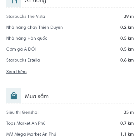
Ăn uống
Starbucks The Vista
39 m
Nhà hàng chay Thiện Duyên
0.2 km
Nhà hàng Hàn quốc
0.5 km
Cơm gà A DỔI
0.5 km
Starbucks Estella
0.6 km
Xem thêm
Mua sắm
Siêu thị Genshai
35 m
Tops Market An Phú
0.7 km
MM Mega Market An Phú
1.1 km