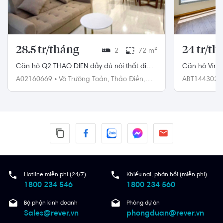
28.5 tr/tháng
24 tr/th
2
72 m²
Căn hộ Q2 THAO DIEN đầy đủ nội thất diện
Căn hộ Vinho
tích 72m²
2PN 82.1m²
A02160669
•
Võ Trường Toản,
Thảo Điền,
ABT144302
Quận 2
Bình Thạnh
Hotline miễn phí (24/7)
Khiếu nại, phản hồi (miễn phí)
1800 234 546
1800 234 560
Bộ phận kinh doanh
Phòng dự án
Sales@rever.vn
phongduan@rever.vn