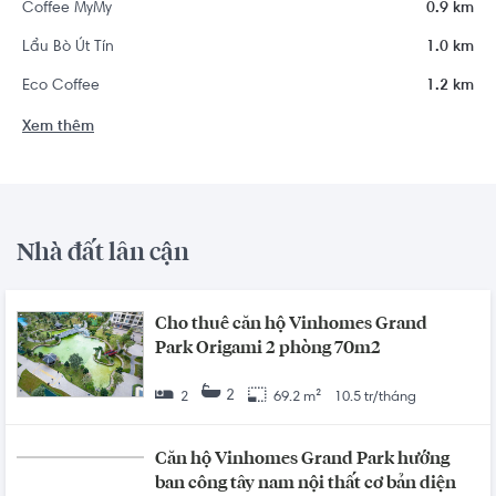
Coffee MyMy
0.9 km
Lẩu Bò Út Tín
1.0 km
Eco Coffee
1.2 km
Xem thêm
Nhà đất lân cận
Cho thuê căn hộ Vinhomes Grand
Park Origami 2 phòng 70m2
2
2
69.2 m²
10.5 tr/tháng
Căn hộ Vinhomes Grand Park hướng
ban công tây nam nội thất cơ bản diện