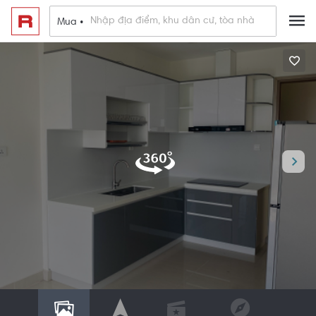
Mua •