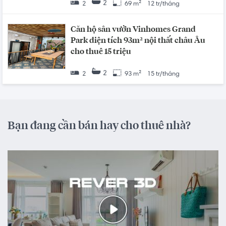
2
2
69 m²
12 tr/tháng
Căn hộ sân vườn Vinhomes Grand
Park diện tích 93m² nội thất châu Âu
cho thuê 15 triệu
2
2
93 m²
15 tr/tháng
Bạn đang cần bán hay cho thuê nhà?