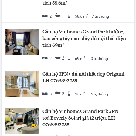
tích 58.6m²
1
2
58.6 m²
7 tr/tháng
Căn hộ Vinhomes Grand Park hướng
ban công tây nam đầy đủ nội thất diện
tích 69m²
2
2
69 m²
10 tr/tháng
Căn hộ 3PN+ đủ nội thất đẹp Origami.
LH 0768892255
2
3
93 m²
16 tr/tháng
Căn hộ Vinhomes Grand Park 2PN+
toà Beverly Solari giá 12 triệu. LH
0768892255