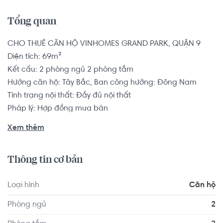
Tổng quan
CHO THUÊ CĂN HỘ VINHOMES GRAND PARK, QUẬN 9

Diện tích: 69m²

Kết cấu: 2 phòng ngủ 2 phòng tắm

Hướng căn hộ: Tây Bắc, Ban công hướng: Đông Nam

Tình trạng nội thất: Đầy đủ nội thất

Pháp lý: Hợp đồng mua bán

Xem thêm
Vị trí dự án Vinhomes Grand Park nằm tại đường Nguyễn 
Xiển và Phước Thiện, phường Long Bình, quận 9, TP Hồ Chí 
Thông tin cơ bản
Minh.

Loại hình
Căn hộ
Căn hộ có vị trí cách Trường Mầm non Cỏ Ba Lá - Clover 
Montessori Quận 2 khoảng 7.5km, cách Trường Mầm non 
Phòng ngủ
2
Úc Châu khoảng 9.3km. Di chuyển tới VShape Fitness & 