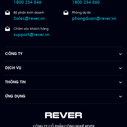
1800 234 546
1800 234 560
Bộ phận kinh doanh
Phòng dự án
Sales@rever.vn
phongduan@rever.vn
Chăm sóc khách hàng
support@rever.vn
CÔNG TY
DỊCH VỤ
THÔNG TIN
ỨNG DỤNG
CÔNG TY CỔ PHẦN CÔNG NGHỆ REVER