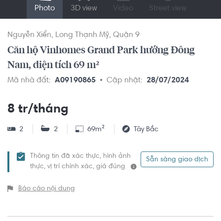
Photo
3D view
Video
Street view
Nguyễn Xiển
Long Thạnh Mỹ
Quận 9
Căn hộ Vinhomes Grand Park hướng Đông
Nam, diện tích 69 m²
Mã nhà đất:
A09190865
Cập nhật:
28/07/2024
8 tr/tháng
2
2
69m²
Tây Bắc
Thông tin đã xác thực, hình ảnh
Sẵn sàng giao dịch
thực, vị trí chính xác, giá đúng
Báo cáo nội dung