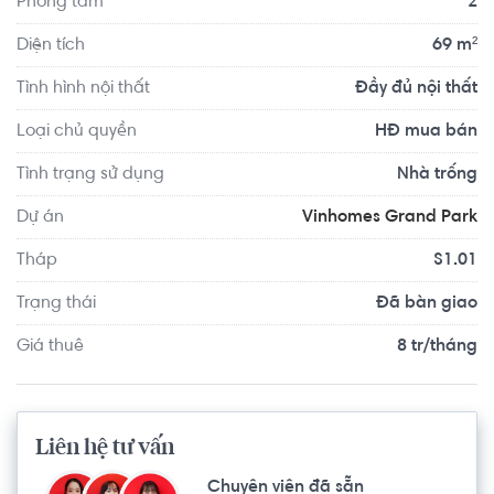
Phòng tắm
2
Yoga Center Quận 2 khoảng 9.0km, Advance Fitness & 
Gym - Imperia khoảng 9.9km. Tọa lạc tại vị trí thuận tiện di 
Diện tích
69 m²
chuyển với đầy đủ các tiện ích về y tế, giáo dục và giải trí.
Tình hình nội thất
Đầy đủ nội thất
Loại chủ quyền
HĐ mua bán
Tình trạng sử dụng
Nhà trống
Dự án
Vinhomes Grand Park
Tháp
S1.01
Trạng thái
Đã bàn giao
Giá thuê
8 tr/tháng
Liên hệ tư vấn
Chuyên viên đã sẵn