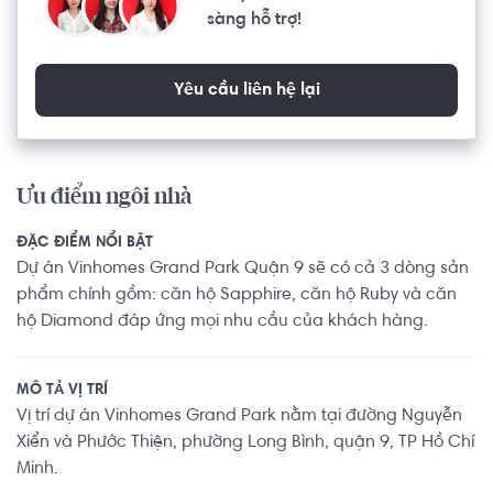
sàng hỗ trợ!
Yêu cầu liên hệ lại
Ưu điểm ngôi nhà
ĐẶC ĐIỂM NỔI BẬT
Dự án Vinhomes Grand Park Quận 9 sẽ có cả 3 dòng sản
phẩm chính gồm: căn hộ Sapphire, căn hộ Ruby và căn
hộ Diamond đáp ứng mọi nhu cầu của khách hàng.
MÔ TẢ VỊ TRÍ
Vị trí dự án Vinhomes Grand Park nằm tại đường Nguyễn
Xiển và Phước Thiện, phường Long Bình, quận 9, TP Hồ Chí
Minh.