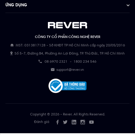
ỨNG DỤNG
CÔNG TY CỔ PHẦN CÔNG NGHỆ REVER
MST: 0313817128 - Sở KHĐT TP Hồ Chí Minh cấp ngày 20/05/2016
Số 5-7, Đường B4, Phường An Lợi Đông, TP. Thủ Đức, TP. Hồ Chí Minh
08 6970 2321
-
1800 234 546
support@rever.vn
Copyright © 2026 - Rever. All Rights Reserved.
Đánh giá