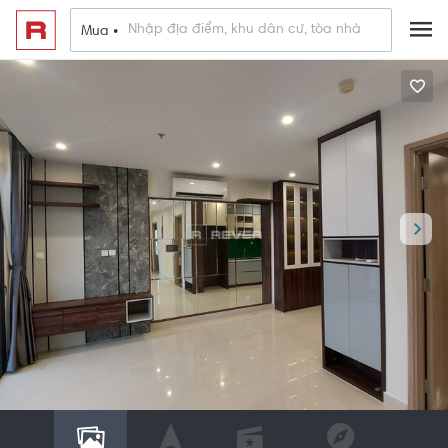
Mua •