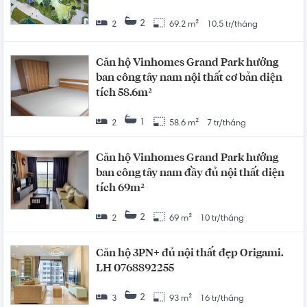
2
2
69.2 m²
10.5 tr/tháng
Căn hộ Vinhomes Grand Park hướng
ban công tây nam nội thất cơ bản diện
tích 58.6m²
1
2
58.6 m²
7 tr/tháng
Căn hộ Vinhomes Grand Park hướng
ban công tây nam đầy đủ nội thất diện
tích 69m²
2
2
69 m²
10 tr/tháng
Căn hộ 3PN+ đủ nội thất đẹp Origami.
LH 0768892255
2
3
93 m²
16 tr/tháng