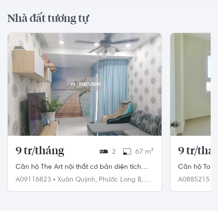
Nhà đất tương tự
9 tr/tháng
9 tr/thá
2
67 m²
Căn hộ The Art nội thất cơ bản diện tích
Căn hộ Topa
67m².
Nam, không c
A09116823
•
Xuân Quỳnh,
Phước Long B,
A0885215
•
Quận 9