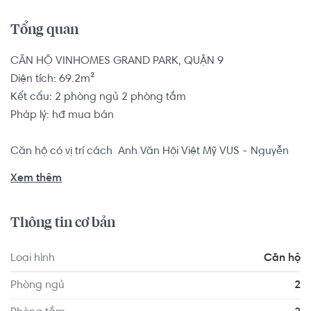
Tổng quan
CĂN HỘ VINHOMES GRAND PARK, QUẬN 9

Diện tích: 69.2m²

Kết cấu: 2 phòng ngủ 2 phòng tắm

Pháp lý: hđ mua bán

Căn hộ có vị trí cách  Anh Văn Hội Việt Mỹ VUS - Nguyễn 
Văn Tăng 2.0 km, cách Trường THPT Nguyễn Văn Tăng 1.9 
Xem thêm
km,...

Tọa lạc tại vị trí thuận tiện di chuyển với đầy đủ các tiện 
Thông tin cơ bản
ích về y tế, giáo dục và giải trí: Trạm y tế Phường Long 
Thạnh Mỹ 1.8 km, Ao Vườn Quan Rửa 1.4 km, Cửa Hàng 
Loại hình
Căn hộ
Cho Trẻ Em Luna House 0.9 km
Phòng ngủ
2