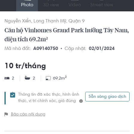
Photo
3D view
Video
Street view
Nguyễn Xiển
Long Thạnh Mỹ
Quận 9
Căn hộ Vinhomes Grand Park hướng Tây Nam,
diện tích 69.2m²
Mã nhà đất:
A09140750
Cập nhật:
02/01/2024
10 tr/tháng
2
2
69.2m²
Thông tin đã xác thực, hình ảnh
Sẵn sàng giao dịch
thực, vị trí chính xác, giá đúng
Báo cáo nội dung