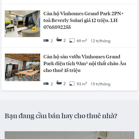
Căn hộ Vinhomes Grand Park 2PN+
toà Beverly Solari giá 12 triệu. LH
0768892255
2
2
69 m²
12 tr/tháng
Căn hộ sân vườn Vinhomes Grand
Park diện tích 93m² nội thất châu Âu
cho thuê 15 triệu
2
2
93 m²
15 tr/tháng
Bạn đang cần bán hay cho thuê nhà?