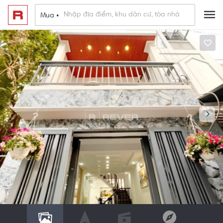
Mua •