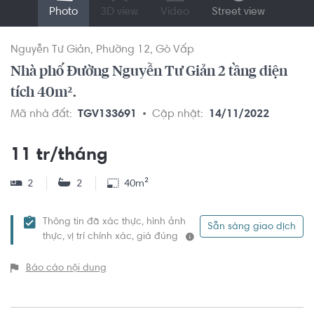
Photo
3D view
Video
Street view
Nguyễn Tư Giản
Phường 12
Gò Vấp
Nhà phố Đường Nguyễn Tư Giản 2 tầng diện
tích 40m².
Mã nhà đất:
TGV133691
Cập nhật:
14/11/2022
11 tr/tháng
2
2
40m²
Thông tin đã xác thực, hình ảnh
Sẵn sàng giao dịch
thực, vị trí chính xác, giá đúng
Báo cáo nội dung