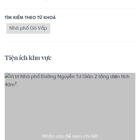
TÌM KIẾM THEO TỪ KHOÁ
Nhà phố Gò Vấp
Tiện ích khu vực
Nhấn vào để xem chi tiết