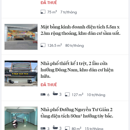
ĐÃ THUÊ
75 m²
7 tr/tháng
Mặt bằng kinh doanh diện tích 5.5m x
23m rộng thoáng, khu dân cư sầm uất.
126.5 m²
80 tr/tháng
Nhà phố thiết kế 1 trệt, 2 lầu cửa
hướng Đông Nam, khu dân cư hiện
hữu.
ĐÃ THUÊ
3
6
127 m²
10 tr/tháng
Nhà phố Đường Nguyễn Tư Giản 2
tầng diện tích 80m² hướng tây bắc.
3
3
80 m²
15 tr/tháng