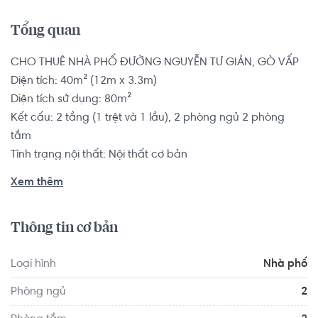
Tổng quan
CHO THUÊ NHÀ PHỐ ĐƯỜNG NGUYỄN TƯ GIẢN, GÒ VẤP

Diện tích: 40m² (12m x 3.3m)

Diện tích sử dụng: 80m²

Kết cấu: 2 tầng (1 trệt và 1 lầu), 2 phòng ngủ 2 phòng 
tắm

Tình trạng nội thất: Nội thất cơ bản

Xem thêm
Nhà phố có vị trí cách Trường Đại học Sài Gòn khoảng 
9.7km, cách Trường Đại học Giao thông Vận tải TP.HCM 
Thông tin cơ bản
khoảng 9.5km. Di chuyển tới Elite Fitness Đồng Khởi 
khoảng 9.6km, Trung tâm Thể dục Thể thao Hoa Lư 
Loại hình
Nhà phố
khoảng 8.9km. Tọa lạc tại vị trí thuận tiện di chuyển với 
đầy đủ các tiện ích về y tế, giáo dục và giải trí.
Phòng ngủ
2