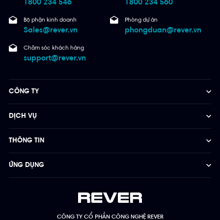
1800 234 546
1800 234 560
Bộ phận kinh doanh
Phòng dự án
Sales@rever.vn
phongduan@rever.vn
Chăm sóc khách hàng
support@rever.vn
CÔNG TY
DỊCH VỤ
THÔNG TIN
ỨNG DỤNG
CÔNG TY CỔ PHẦN CÔNG NGHỆ REVER