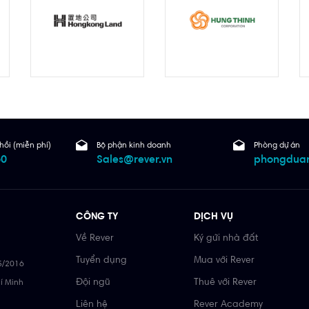
hồi (miễn phí)
Bộ phận kinh doanh
Phòng dự án
60
Sales@rever.vn
phongduan
CÔNG TY
DỊCH VỤ
Về Rever
Ký gửi nhà đất
Tuyển dụng
Mua với Rever
5/2016
Đội ngũ
Thuê với Rever
hí Minh
Liên hệ
Rever Academy