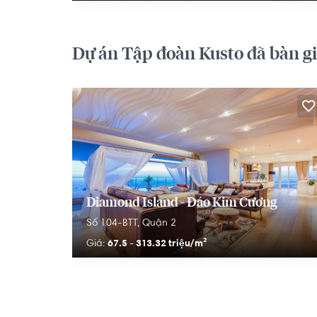
Dự án Tập đoàn Kusto đã bàn g
Diamond Island - Đảo Kim Cương
Số 104-BTT,
Quận 2
67.5 - 313.32 triệu/m²
Giá: