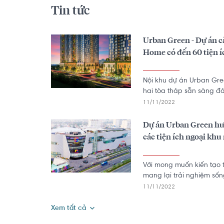
Tin tức
​Urban Green - Dự án c
Home có đến 60 tiện í
Nội khu dự án Urban Gree
hai tòa tháp sẵn sàng đá
trí của mọi thành viên tro
11/11/2022
Dự án Urban Green hưở
các tiện ích ngoại khu 
Với mong muốn kiến tạo 
mang lại trải nghiệm sốn
nhiều đối tượng khách h
11/11/2022
đã dành nhiều tâm huyết
Green. Ngoài ra, dự án c
Xem tất cả
lớn từ quy hoạch tuyến M