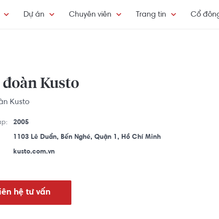
Dự án
Chuyên viên
Trang tin
Cổ đôn
 đoàn Kusto
àn Kusto
ập:
2005
1103 Lê Duẩn, Bến Nghé, Quận 1, Hồ Chí Minh
kusto.com.vn
iên hệ tư vấn