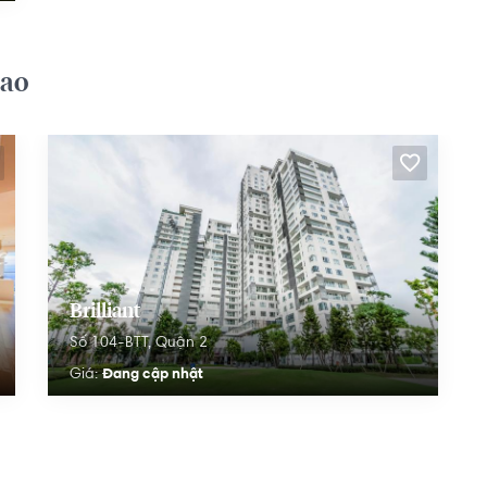
iao
Brilliant
Số 104-BTT,
Quận 2
Đang cập nhật
Giá: