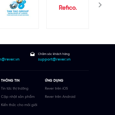
Chăm sóc khách hàng
@rever.vn
support@rever.vn
THÔNG TIN
ỨNG DỤNG
Tin tức thị trường
Rever trên iOS
Cập nhật sản phẩm
Rever trên Android
Kiến thức cho môi giới