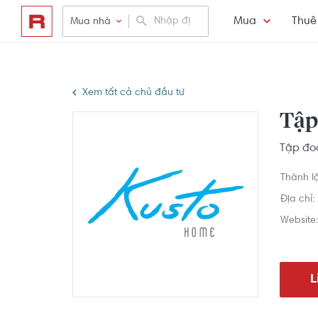
Mua
Thuê
Mua nhà
Xem tất cả chủ đầu tư
Tập
Tập đo
Thành l
Địa chỉ:
Website:
L