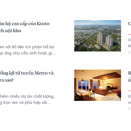
ăn hộ cao cấp của Kusto
C
ch nội khu
U
H
n với 60 tiện ích phân bổ tại
D
1
p ứng nhu cầu sinh hoạt, giải
t
ng gia đình.
đ
h
ng lợi từ tuyến Metro và
B
á
ra sao?
á
thêm nhiều dự án chất lượng,
U
g trọn vẹn và phù hợp với
n
àng, chủ đầu tư Kusto Home
á
1
 cho nội khu dự án Urban
n
ao cấp này còn hưởng lợi rất
T
etro số 3B và hàng chục tiện