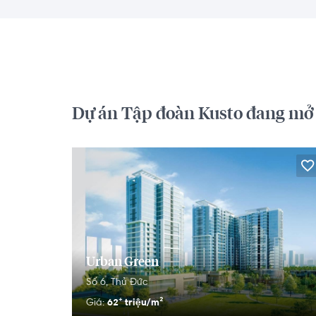
Dự án Tập đoàn Kusto đang mở
Urban Green
Số 6,
Thủ Đức
62⁺ triệu/m²
Giá: