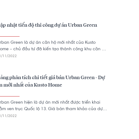
ập nhật tiến độ thi công dự án Urban Green
rban Green là dự án căn hộ mới nhất của Kusto
ome - chủ đầu tư đã kiến tạo thành công khu căn hộ
iamond Island tại Bình Trưng Tây, TP Thủ Đức, được thị
1/11/2022
rường đánh giá rất cao. Dự án Urban Green hiện
ang trong giai đoạn thi công, và dưới đây là một số
ình ảnh và thông tin cập nhật tiến độ mới nhất của dự
ảng phân tích chi tiết giá bán Urban Green - Dự
n này.
n mới nhất của Kusto Home
rban Green hiện là dự án mới nhất được triển khai
ằm ven trục Quốc lộ 13. Giá bán tham khảo của dự
n Urban Green dao động từ 60 - 68 triệu/m2. Mức giá
1/11/2022
ày hiện đang nằm ở đâu trên bản đồ giá căn hộ tại
P.HCM?