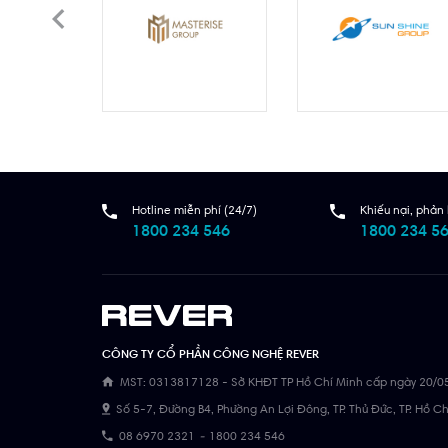
Hotline miễn phí (24/7)
Khiếu nại, phản 
1800 234 546
1800 234 5
CÔNG TY CỔ PHẦN CÔNG NGHỆ REVER
MST: 0313817128 - Sở KHĐT TP Hồ Chí Minh cấp ngày 20/0
Số 5-7, Đường B4, Phường An Lợi Đông, TP. Thủ Đức, TP. Hồ C
08 6970 2321
-
1800 234 546