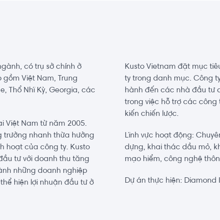
gành, có trụ sở chính ở
Kusto Vietnam đặt mục tiê
o gồm Việt Nam, Trung
ty trong danh mục. Công ty
e, Thổ Nhĩ Kỳ, Georgia, các
hành đến các nhà đầu tư dà
trong việc hỗ trợ các công
kiến chiến lược.
ại Việt Nam từ năm 2005.
g trưởng nhanh thừa hưởng
Lĩnh vực hoạt động: Chuyên 
nh hoạt của công ty. Kusto
dựng, khai thác dầu mỏ, k
đầu tư với doanh thu tăng
mạo hiểm, công nghệ thông
thành những doanh nghiệp
Dự án thực hiện: Diamond 
thể hiện lợi nhuận đầu tư ở