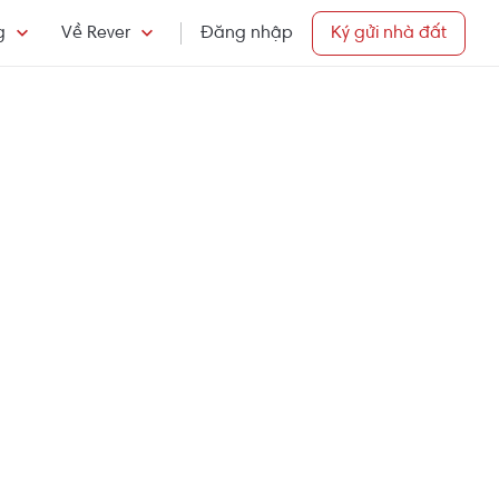
g
Về Rever
Đăng nhập
Ký gửi nhà đất