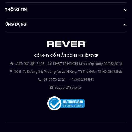
THÔNG TIN
ỨNG DỤNG
CÔNG TY CỔ PHẦN CÔNG NGHỆ REVER
MST: 0313817128 - Sở KHĐT TP Hồ Chí Minh cấp ngày 20/05/2016
Số 5-7, Đường B4, Phường An Lợi Đông, TP. Thủ Đức, TP. Hồ Chí Minh
08 6970 2321
-
1800 234 546
support@rever.vn