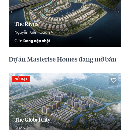
The Rivus
Nguyễn Xiển,
Quận 9
Đang cập nhật
Giá:
Dự án Masterise Homes đang mở bán
NỔI BẬT
The Global City
Quận 2