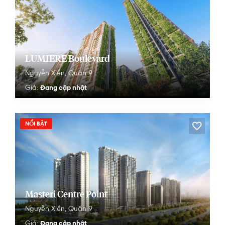
LUMIÈRE Boulevard
Nguyễn Xiển,
Quận 9
Đang cập nhật
Giá:
NỔI BẬT
Masteri Centre Point
Nguyễn Xiển,
Quận 9
Đang cập nhật
Giá: