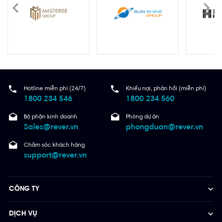
Hotline miễn phí (24/7)
Khiếu nại, phản hồi (miễn phí)
1800 234 546
1800 234 560
Bộ phận kinh doanh
Phòng dự án
Sales@rever.vn
phongduan@rever.vn
Chăm sóc khách hàng
support@rever.vn
CÔNG TY
DỊCH VỤ