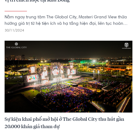
vị trí chiến lược tại Khu Đông
Nằm ngay trung tâm The Global City, Masteri Grand View thừa
hưởng giá trị từ hệ tiện ích và hạ tầng hiện đại, liên tục hoàn
thiện của khu vực.
30/11/2024
Sự kiện khai phố mở hội ở The Global City thu hút gần
20.000 khán giả tham dự