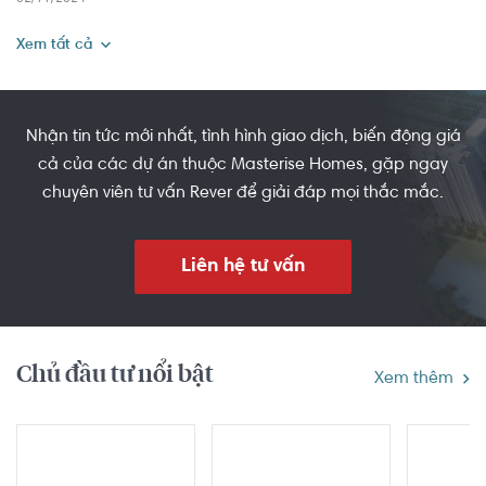
sản.
Xem tất cả
Nhận tin tức mới nhất, tình hình giao dịch, biến động giá
cả của các dự án thuộc Masterise Homes, gặp ngay
chuyên viên tư vấn Rever để giải đáp mọi thắc mắc.
Liên hệ tư vấn
Chủ đầu tư nổi bật
Xem thêm