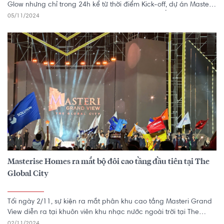
Glow nhưng chỉ trong 24h kể từ thời điểm Kick-off, dự án Masteri
Grand View đã đạt 550 Booking từ khách hàng. Ở thời điểm hiện
05/11/2024
tại, số lượng Booking dự án đã tăng nhanh chóng, vượt 700
Booking.
Masterise Homes ra mắt bộ đôi cao tầng đầu tiên tại The
Global City
Tối ngày 2/11, sự kiện ra mắt phân khu cao tầng Masteri Grand
View diễn ra tại khuôn viên khu nhạc nước ngoài trời tại The
Global City, thu hút gần 5.000 chuyên viên kinh doanh bất động
02/11/2024