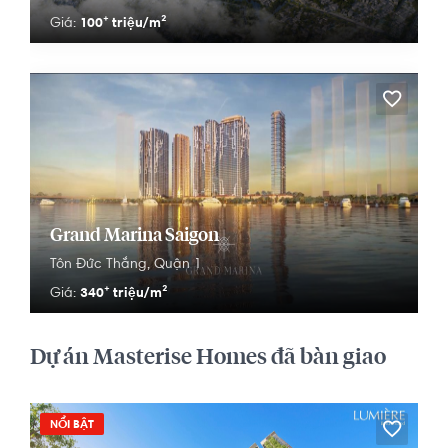
100⁺ triệu/m²
Giá:
Grand Marina Saigon
Tôn Đức Thắng,
Quận 1
340⁺ triệu/m²
Giá:
Dự án Masterise Homes đã bàn giao
NỔI BẬT