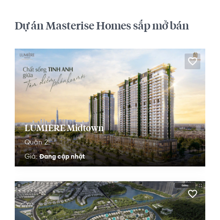
Dự án Masterise Homes sắp mở bán
LUMIÈRE Midtown
Quận 2
Đang cập nhật
Giá: