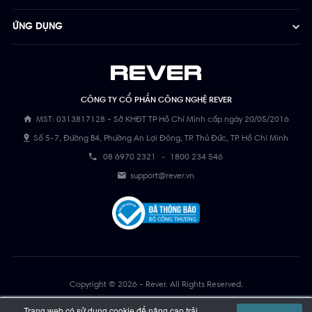
ỨNG DỤNG
CÔNG TY CỔ PHẦN CÔNG NGHỆ REVER
MST: 0313817128 - Sở KHĐT TP Hồ Chí Minh cấp ngày 20/05/2016
Số 5-7, Đường B4, Phường An Lợi Đông, TP. Thủ Đức, TP. Hồ Chí Minh
08 6970 2321
-
1800 234 546
support@rever.vn
Copyright © 2026 - Rever. All Rights Reserved.
Đánh giá
Trang web có sử dụng cookie để nâng cao trải