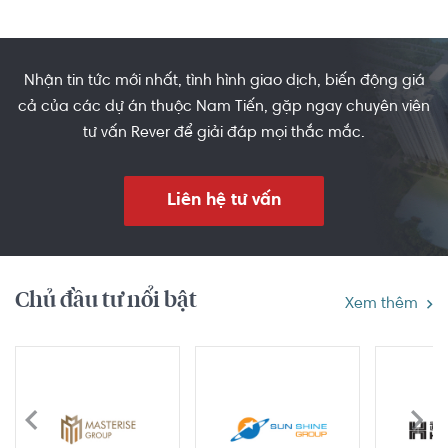
Nhận tin tức mới nhất, tình hình giao dịch, biến động giá
cả của các dự án thuộc Nam Tiến, gặp ngay chuyên viên
tư vấn Rever để giải đáp mọi thắc mắc.
Liên hệ tư vấn
Chủ đầu tư nổi bật
Xem thêm