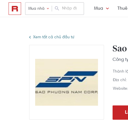
Mua
Thuê
Mua nhà
Xem tất cả chủ đầu tư
Sao
Công t
Thành l
Địa chỉ:
Website:
L