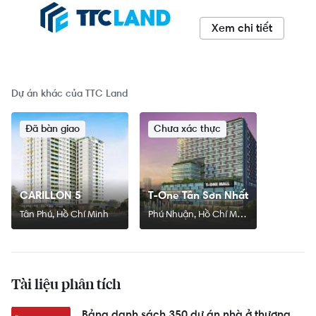
Xem chi tiết
Dự án khác của TTC Land
Đã bàn giao
Chưa xác thực
CARILLON 5
T-One Tân Sơn Nhất
Tân Phú, Hồ Chí Minh
Phú Nhuận, Hồ Chí Minh
Tài liệu phân tích
Bảng danh sách 350 dự án nhà ở thương