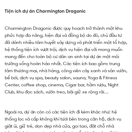
Tiện ích dự án Charmington Dragonic
Charmington Dragonic được quy hoạch trở thành một khu
phức hợp đa năng, hiện đại và đồng bộ do đó, chủ đầu tư
đã dành nhiều tâm huyết xây dựng và phát triển một tổ hợp,
hệ thống tiện ích vượt trội, dịch vụ hiện đại với mong muốn
mang đến cho toàn bộ cư dân an sinh tại dự án một môi
trường sống hoàn hảo nhất. Các tiện ích bao gồm: trung
tâm thương mại, nhà hàng, công viên cây xanh và sân vườn,
bể bơi, dịch vụ spa, beauty salon, sauna, Yoga & Fitness
Center, coffee shop, cinema, Cigar bar, hầm rượu, Night
Club, khu đọc sách, vườn treo, bãi giữ xe rộng rãi…
Ngoài ra, dự án còn có các tiện ích đi kèm khác như: hệ
thống lọc và cấp không khí tươi bên trong căn hộ, dịch vụ
giặt ủi, giữ trẻ, dọn dẹp nhà cửa, gọi taxi, đặt chỗ nhà