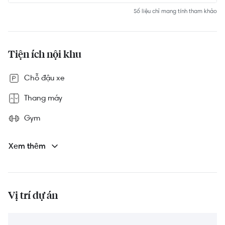
Số liệu chỉ mang tính tham khảo
Tiện ích nội khu
Chỗ đậu xe
Thang máy
Gym
Bảo vệ 24/7
Xem thêm
Sân chơi trẻ em
Hồ bơi
Vị trí dự án
Phòng sinh hoạt cộng đồng
Công viên