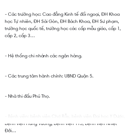
- Các trường học: Cao đẳng Kinh tế đối ngoại, ĐH Khoa
học Tự nhiên, ĐH Sài Gòn, ĐH Bách Khoa, ĐH Sư phạm,
trường học quốc tế, trường học các cấp mẫu giáo, cấp 1,
cấp 2, cấp 3…
- Hệ thống chi nhánh các ngân hàng.
- Các trung tâm hành chính: UBND Quận 5.
- Nhà thi đấu Phú Thọ.
- Bệnh viện: bệnh viện Chợ Rẫy, bệnh viện Đại học Y Dược,
bệnh viện Hùng Vương, bệnh viện 115, bệnh viện Nhiệt
Đới…