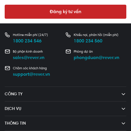
Đăng ký tư vấn
Hotline miễn phí (24/7)
Khiếu nại, phản hồi (miễn phí)
1800 234 546
1800 234 560
Bộ phận kinh doanh
Phòng dự án
sales@rever.vn
phongduan@rever.vn
Chăm sóc khách hàng
support@rever.vn
CÔNG TY
DỊCH VỤ
THÔNG TIN