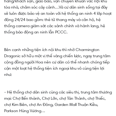
hàng/khách sạn, giao báo, vận chuyển khuân vác nội khu
tòa nhà, chăm sóc cây cảnh…Và cư dân sinh sống tại đây
sẽ luôn được bảo vệ an toàn với hệ thống an ninh 4 lớp hoạt
động 24/24 bao gồm: thẻ từ thang máy và căn hộ, hệ
thống camera giám sát các sảnh chính và hành lang, hệ
thống báo động an ninh lẫn PCCC.
Bên cạnh những tiện ích nội khu thì nhờ Charmington
Dragonic sở hữu một vị thế vàng chiến lược, ngay trung tâm
cộng đồng người Hoa nên cư dân có thể nhanh chóng tiếp
cận một loạt hệ thống tiện ích ngoại khu vô cùng tiện lợi
như:
- Hệ thống chợ dân sinh cùng các siêu thị, trung tâm thương
mại: Chợ Bến thành, Chợ Lớn, chợ Tân Thành, chợ Thiếc,
chợ Kim Biên, chợ An Đông, Garden Mall Thuận Kiều,
Parkson Hùng Vương…