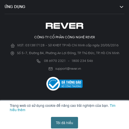
ỨNG DỤNG
CÔNG TY CỔ PHẦN CÔNG NGHỆ REVER
MST: 0313817128 - Sở KHĐT TP Hồ Chí Minh cấp ngày 20/05/2016
Số 5-7, Đường B4, Phường An Lợi Đông, TP. Thủ Đức, TP. Hồ Chí Minh
08 6970 2321
-
1800 234 546
support@rever.vn
Copyright © 2026 - Rever. All Rights Reserved.