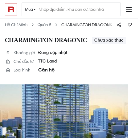
Mua •
Hồ Chí Minh
Quận 5
CHARMINGTON DRAGONIC
CHARMINGTON DRAGONIC
Chưa xác thực
Khoảng giá
Đang cập nhật
Chủ đầu tư
TTC Land
Căn hộ
Loại hình