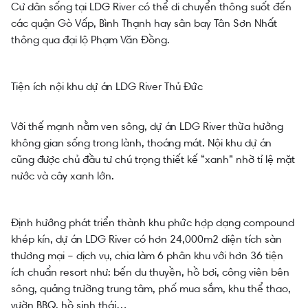
Cư dân sống tại LDG River có thể di chuyển thông suốt đến
các quận Gò Vấp, Bình Thạnh hay sân bay Tân Sơn Nhất
thông qua đại lộ Phạm Văn Đồng.
Tiện ích nội khu dự án LDG River Thủ Đức
Với thế mạnh nằm ven sông, dự án LDG River thừa hưởng
không gian sống trong lành, thoáng mát. Nội khu dự án
cũng được chủ đầu tư chú trọng thiết kế “xanh” nhờ tỉ lệ mặt
nước và cây xanh lớn.
Định hướng phát triển thành khu phức hợp dạng compound
khép kín, dự án LDG River có hơn 24,000m2 diện tích sàn
thương mại – dịch vụ, chia làm 6 phân khu với hơn 36 tiện
ích chuẩn resort như: bến du thuyền, hồ bơi, công viên bên
sông, quảng trường trung tâm, phố mua sắm, khu thể thao,
vườn BBQ, hồ sinh thái…