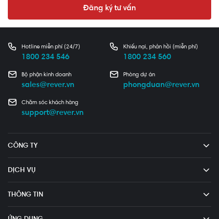
Đăng ký tư vấn
Hotline miễn phí (24/7)
Khiếu nại, phản hồi (miễn phí)
1800 234 546
1800 234 560
Bộ phận kinh doanh
Phòng dự án
sales@rever.vn
phongduan@rever.vn
Chăm sóc khách hàng
support@rever.vn
CÔNG TY
DỊCH VỤ
THÔNG TIN
ỨNG DỤNG