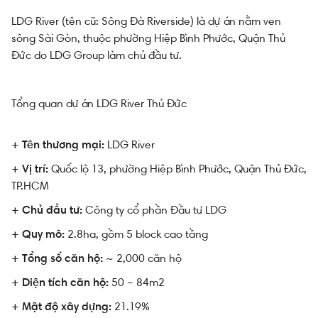
LDG River (tên cũ: Sông Đà Riverside) là dự án nằm ven
sông Sài Gòn, thuộc phường Hiệp Bình Phước, Quận Thủ
Đức do LDG Group làm chủ đầu tư.
Tổng quan dự án LDG River Thủ Đức
LDG River
+ Tên thương mại:
Quốc lộ 13, phường Hiệp Bình Phước, Quận Thủ Đức,
+ Vị trí:
TP.HCM
Công ty cổ phần Đầu tư LDG
+ Chủ đầu tư:
2.8ha, gồm 5 block cao tầng
+ Quy mô:
~ 2,000 căn hộ
+ Tổng số căn hộ:
50 – 84m2
+ Diện tích căn hộ:
21.19%
+ Mật độ xây dựng: