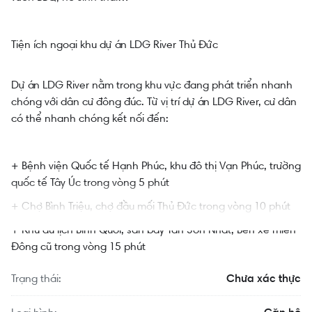
Tiện ích ngoại khu dự án LDG River Thủ Đức
Dự án LDG River nằm trong khu vực đang phát triển nhanh
chóng với dân cư đông đúc. Từ vị trí dự án LDG River, cư dân
có thể nhanh chóng kết nối đến:
+ Bệnh viện Quốc tế Hạnh Phúc, khu đô thị Vạn Phúc, trường
quốc tế Tây Úc trong vòng 5 phút
+ Chợ Bình Triệu, chợ đầu mối Thủ Đức trong vòng 10 phút
+ Khu du lịch Bình Quới, sân bay Tân Sơn Nhất, Bến xe miền
Đông cũ trong vòng 15 phút
Trạng thái:
Chưa xác thực