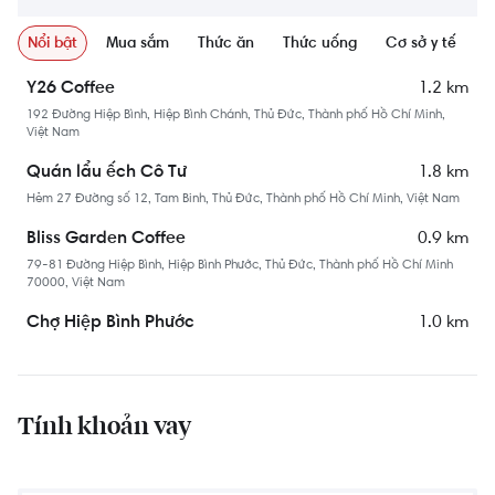
Nổi bật
Mua sắm
Thức ăn
Thức uống
Cơ sở y tế
N
1.2 km
Y26 Coffee
192 Đường Hiệp Bình, Hiệp Bình Chánh, Thủ Đức, Thành phố Hồ Chí Minh,
Việt Nam
1.8 km
Quán lẩu ếch Cô Tư
Hẻm 27 Đường số 12, Tam Binh, Thủ Đức, Thành phố Hồ Chí Minh, Việt Nam
0.9 km
Bliss Garden Coffee
79-81 Đường Hiệp Bình, Hiệp Bình Phước, Thủ Đức, Thành phố Hồ Chí Minh
70000, Việt Nam
1.0 km
Chợ Hiệp Bình Phước
QL13, Hiệp Bình Phước, Thủ Đức, Thành phố Hồ Chí Minh, Việt Nam
1.9 km
Co.opmart Tam Bình
Đ. Số 11, khu phố 4, Thủ Đức, Thành phố Hồ Chí Minh 70000, Việt Nam
Tính khoản vay
1.7 km
The Coffee Farm Thủ Đức
Đ. B, Hiệp Bình Chánh, Thủ Đức, Thành phố Hồ Chí Minh, Việt Nam