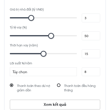
0.1 km
Siêu thị Điện máy XANH
Giá trị nhà đất (tỷ VNĐ)
632, 634 QL13, Khu phố 4, Thủ Đức, Thành phố Hồ Chí Minh 70000, Việt
Nam
1.1 km
Quán Ăn Món Huế O Sen
Tỷ lệ vay (%)
Đường Số 1, Hiệp Bình Chánh, Thủ Đức, Thành phố Hồ Chí Minh, Việt Nam
1.8 km
Cafe Anh Tú
76A Đ. Số 2, khu phố 6, Thủ Đức, Thành phố Hồ Chí Minh, Việt Nam
Thời hạn vay (năm)
1.9 km
Coffee Lúa Về
15 Võ Thị Thừa, An Phú Đông, Quận 12, Thành phố Hồ Chí Minh, Việt Nam
Lãi suất %/năm
Tùy chọn
Thanh toán theo dư nợ
Thanh toán đều hàng
giảm dần
tháng
Xem kết quả