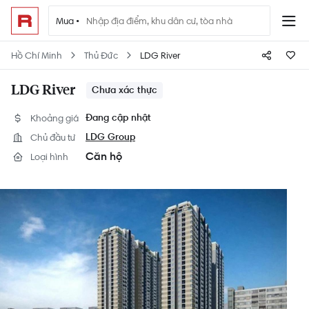
Mua •
Hồ Chí Minh
Thủ Đức
LDG River
LDG River
Chưa xác thực
Khoảng giá
Đang cập nhật
Chủ đầu tư
LDG Group
Căn hộ
Loại hình