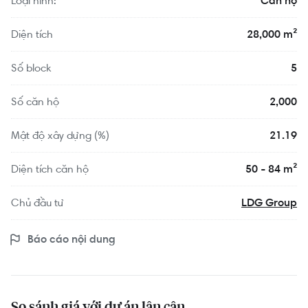
Loại hình:
Căn hộ
Diện tích
28,000 m²
Số block
5
Số căn hộ
2,000
Mật độ xây dựng (%)
21.19
Diện tích căn hộ
50 - 84 m²
Chủ đầu tư
LDG Group
Báo cáo nội dung
So sánh giá với dự án lân cận