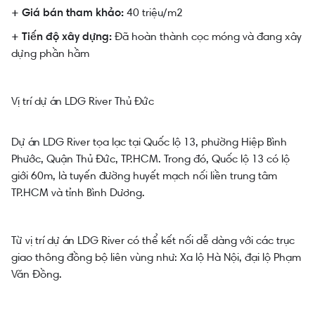
40 triệu/m2
+ Giá bán tham khảo:
Đã hoàn thành cọc móng và đang xây
+ Tiến độ xây dựng:
dựng phần hầm
Vị trí dự án LDG River Thủ Đức
Dự án LDG River tọa lạc tại Quốc lộ 13, phường Hiệp Bình
Phước, Quận Thủ Đức, TP.HCM. Trong đó, Quốc lộ 13 có lộ
giới 60m, là tuyến đường huyết mạch nối liền trung tâm
TP.HCM và tỉnh Bình Dương.
Từ vị trí dự án LDG River có thể kết nối dễ dàng với các trục
giao thông đồng bộ liên vùng như: Xa lộ Hà Nội, đại lộ Phạm
Văn Đồng.