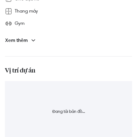
Thang máy
Gym
Bảo vệ 24/7
Xem thêm
Sân chơi trẻ em
Hồ bơi
Vị trí dự án
Công viên
Trung tâm thương mại
Đang tải bản đồ...