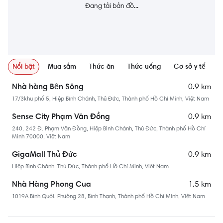
Đang tải bản đồ...
Nổi bật
Mua sắm
Thức ăn
Thức uống
Cơ sở y tế
N
0.9 km
Nhà hàng Bên Sông
17/3khu phố 5, Hiệp Bình Chánh, Thủ Đức, Thành phố Hồ Chí Minh, Việt Nam
0.9 km
Sense City Phạm Văn Đồng
240, 242 Đ. Phạm Văn Đồng, Hiệp Bình Chánh, Thủ Đức, Thành phố Hồ Chí
Minh 70000, Việt Nam
0.9 km
GigaMall Thủ Đức
Hiệp Bình Chánh, Thủ Đức, Thành phố Hồ Chí Minh, Việt Nam
1.5 km
Nhà Hàng Phong Cua
1019A Bình Quới, Phường 28, Bình Thạnh, Thành phố Hồ Chí Minh, Việt Nam
0.9 km
CGV Giga Mall Thủ Đức