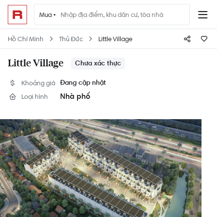
Mua •
Hồ Chí Minh
Thủ Đức
Little Village
Little Village
Chưa xác thực
Khoảng giá
Đang cập nhật
Nhà phố
Loại hình