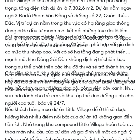
Little Village là khu compound gồm 41 căn nhà phố sang
trọng, tổng diện tích dự án là 7.302,6 m2. Dự án nằm ngay
ngã 3 Đại lộ Phạm Văn Đồng và đường số 22, Quận Thủ
Đức. Vị trí dự án nằm trong khu vực có hạ tầng giao thông
đang được đầu tư mạnh mẽ, kết nối những trục đại lộ lớn:
Dự án compound Little Village Thủ Đức với giá bán được
Đại lộ Phạm Văn Đồng - Vành Đai 2 - Quốc lộ 13 - Tô Ngọc
công bố từ chủ đầu tư khoảng 9 tỷ/căn, phù hợp với gia đình
Vân - Ga Metro Bến Thành - Suối Tiên.
có mức thu nhập cao. Với cơ sở hạ tầng đang phát triển
mạnh mẽ, khu Đông Sài Gòn khẳng định vị trí chiến lược
trong xu thế phát triển các khu đô thị và sẽ trở thành trung
Các tiện tích nội khu được chủ đầu tư chú trọng xây dựng
tâm tri thức và công nghệ cao trong tương lai. Chính điều
nhằm mang lại cuộc sống đầy đủ tiện nghi cho cư dân: cổng
này đã tạo thêm tiềm năng về giá cho dự án Little Village tại
vào, hồ cảnh quan, đường dạo bộ, công viên cây xanh, khu
thời điểm hiện tại cũng như tương lai về sau.
vui chơi dành cho trẻ em và khu tập thể dục dưỡng sinh cho
người cao tuổi, bảo vệ 24/7.
Nếu khách hàng mua dự án Little Village để ở thì sẽ được
hưởng khá nhiều điểm nổi bật của dự án từ không gian đến
tiện ích. Nhà trong khu compound Little Village hoàn toàn
thỏa mãn nhu cầu của cư dân và gia đình về một cơ ngơi lý
tưởng, một tổ ấm bình yên trọn vẹn về tinh thần và vật chất.