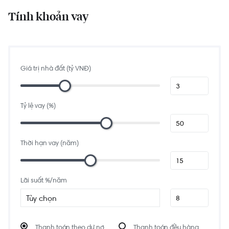
Tầng 6 TTTM Giga Mall, 240, 242 Đ. Phạm Văn Đồng, Hiệp Bình Chánh, Thủ
Đức, Thành phố Hồ Chí Minh, Việt Nam
Tính khoản vay
1.2 km
Co.opmart Bình Triệu
Đường số 10, Hiệp Bình Chánh, Thành Phố Thủ Đức, Thành phố Hồ Chí Minh,
Việt Nam
1.4 km
Chợ Bình Triệu
Giá trị nhà đất (tỷ VNĐ)
13 QL13, Hiệp Bình Chánh, Thủ Đức, Thành phố Hồ Chí Minh, Việt Nam
1.8 km
Khu du lịch Bình Quới 2
Tỷ lệ vay (%)
1147 Bình Quới, Phường 28, Bình Thạnh, Thành phố Hồ Chí Minh, Việt Nam
1.4 km
Nhà Hàng Sông Trăng
233A Bình Quới, Phường 28, Bình Thạnh, Thành phố Hồ Chí Minh, Việt Nam
Thời hạn vay (năm)
1.3 km
Karaoke Gia Đình Thái Anh
253 Bình Quới, Phường 28, Bình Thạnh, Thành phố Hồ Chí Minh, Việt Nam
Lãi suất %/năm
Tùy chọn
Thanh toán theo dư nợ
Thanh toán đều hàng