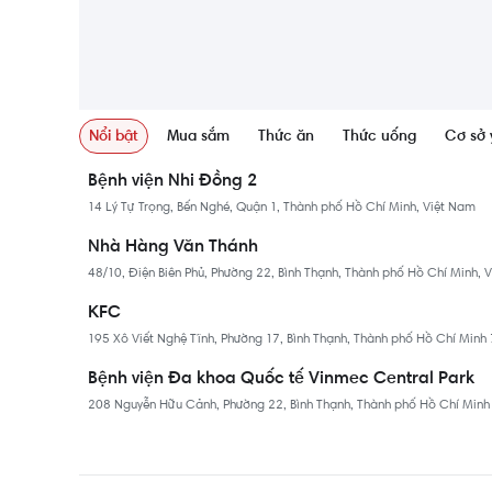
Nổi bật
Mua sắm
Thức ăn
Thức uống
Cơ sở 
Bệnh viện Nhi Đồng 2
14 Lý Tự Trọng, Bến Nghé, Quận 1, Thành phố Hồ Chí Minh, Việt Nam
Nhà Hàng Văn Thánh
48/10, Điện Biên Phủ, Phường 22, Bình Thạnh, Thành phố Hồ Chí Minh, 
KFC
195 Xô Viết Nghệ Tĩnh, Phường 17, Bình Thạnh, Thành phố Hồ Chí Min
Bệnh viện Đa khoa Quốc tế Vinmec Central Park
208 Nguyễn Hữu Cảnh, Phường 22, Bình Thạnh, Thành phố Hồ Chí Min
Cafe Trúc Hoa Viên
41 Đường số 12, P. Bình An, Quận 2, Thành phố Hồ Chí Minh 700000, V