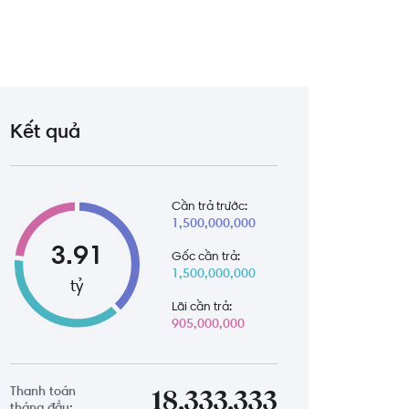
1.3 km
iệt Nam
1.6 km
Nam
1.6 km
Kết quả
t Nam
1.5 km
Cần trả trước:
1,500,000,000
1.6 km
3.91
Gốc cần trả:
 Nam
1,500,000,000
tỷ
Lãi cần trả:
905,000,000
Thanh toán
18,333,333
tháng đầu: