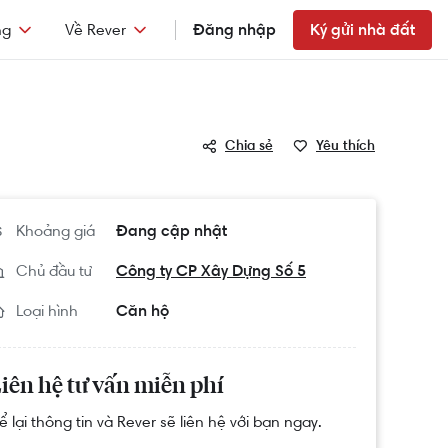
ng
Về Rever
Đăng nhập
Ký gửi nhà đất
Chia sẻ
Yêu thích
Khoảng giá
Đang cập nhật
Chủ đầu tư
Công ty CP Xây Dựng Số 5
Loại hình
Căn hộ
iên hệ tư vấn miễn phí
ể lại thông tin và Rever sẽ liên hệ với bạn ngay.