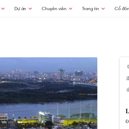
Dự án
Chuyên viên
Trang tin
Cổ đô
L
Đ