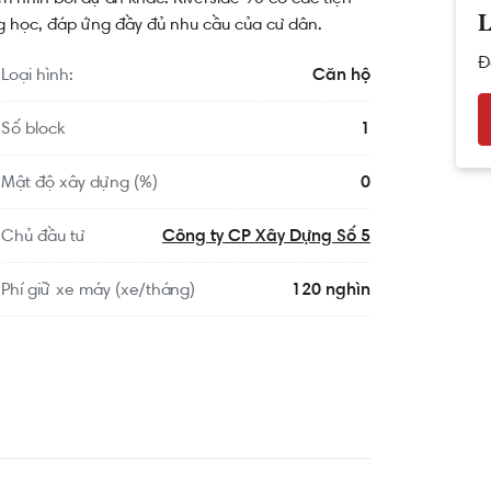
ờng học, đáp ứng đầy đủ nhu cầu của cư dân.
L
Đ
Loại hình:
Căn hộ
Số block
1
Mật độ xây dựng (%)
0
Chủ đầu tư
Công ty CP Xây Dựng Số 5
Phí giữ xe máy (xe/tháng)
120 nghìn