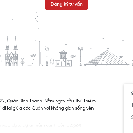
Đăng ký tư vấn
 22, Quận Bình Thạnh. Nằm ngay cầu Thủ Thiêm,
 đi lại giữa các Quận với không gian sống yên
ng view đẹp. Dự án nằm cạnh bên
Saigon
 nhìn bởi dự án khác. Riverside 90 có các tiện