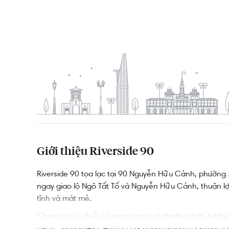
Giới thiệu Riverside 90
Riverside 90 tọa lạc tại 90 Nguyễn Hữu Cảnh, phường
ngay giao lộ Ngô Tất Tố và Nguyễn Hữu Cảnh, thuận lợi
tĩnh và mát mẻ.
Chung cư có thiết kế sang trọng và thoáng mát, hướ
Pearl
, Vinhomes Central Park nhưng không bị khuất tầm