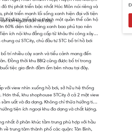
Đ
 đô thị phát triển bậc nhất Hóc Môn nói riêng và
, phát triển mạnh lối sống xanh hiện đại với tiện
 Tô Ký được triển khai thành một quần thể căn hộ
phần lớn người dân nơi đây.
hơn 60% diện tích mảng xanh bao phủ tạo nên
 Tiện ích nội khu đẳng cấp từ khâu thi công xây
 chung cư STCity, chủ đầu tư STC bố trí hồ bơi
bố trí nhiều cây xanh và tiểu cảnh mang đến
iãn. Đồng thời khu BBQ cũng được bố trí trong
buổi tiệc gia đình đầm ấm bên nhau tại đây.
p với view nhìn xuống hồ bơi, sở hữu hệ thống
. Hơn thế, khu shophouse STCity ở cả 2 mặt view
m sầm uất và đa dạng. Không chỉ thừa hưởng tiện
 hưởng tiện ích ngoại khu đa dạng và chất lượng.
ng nhất ở phân khúc tầm trung phù hợp với hầu
nh về trung tâm thành phố các quận: Tân Bình,