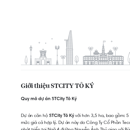
Giới thiệu STCITY TÔ KÝ
Quy mô ​dự án STCity Tô Ký
Dự án căn hộ
với hơn 3,5 ha, bao gồm: 5 
STCity Tô Ký
mức giá cả hợp lý. Dự án này do Công Ty Cổ Phần Tec
phát triển tại Ngã 4 đường Nguyễn Ảnh Thủ giao với B