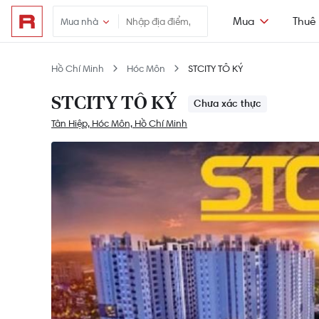
Mua
Thuê
Mua nhà
Hồ Chí Minh
Hóc Môn
STCITY TÔ KÝ
STCITY TÔ KÝ
Chưa xác thực
Tân Hiệp, Hóc Môn, Hồ Chí Minh