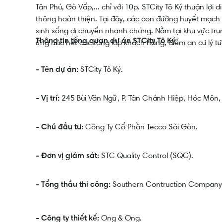
Tân Phú, Gò Vấp,... chỉ với 10p. STCity Tô Ký thuận lợ
thông hoàn thiện. Tại đây, các con đường huyết mạch 
sinh sống di chuyển nhanh chóng. Nằm tại khu vực trun
Thông tin tổng quan dự án STCity Tô Ký
ứng hầu hết các tầng lớp khách hàng, điểm an cư lý tư
STCity Tô Ký.
- Tên dự án:
245 Bùi Văn Ngữ, P. Tân Chánh Hiệp, Hóc Môn,
- Vị trí:
Công Ty Cổ Phần Tecco Sài Gòn.
- Chủ đầu tư:
STC Quality Control (SQC).
- Đơn vị giám sát:
Southern Contruction Company
- Tổng thầu thi công:
Ong & Ong.
- Công ty thiết kế: