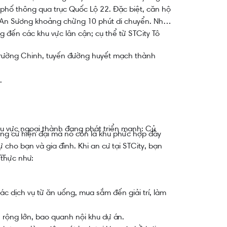
 phố thông qua trục Quốc Lộ 22. Đặc biệt, căn hộ
 An Sương khoảng chừng 10 phút di chuyển. Nhờ
 đến các khu vực lân cận; cụ thể từ STCity Tô
Trường Chinh, tuyến đường huyết mạch thành
.
 khu vực ngoại thành đang phát triển mạnh: Củ
ung cư hiện đại mà nó còn là khu phức hợp đầy
cho bạn và gia đình. Khi an cư tại STCity, bạn
..
 thực như:
ác dịch vụ từ ăn uống, mua sắm đến giải trí, làm
h rộng lớn, bao quanh nội khu dự án.