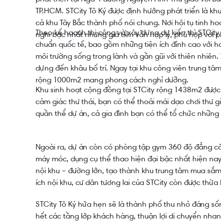
TP.HCM. STCity Tô Ký được định hướng phát triển là khu
cả khu Tây Bắc thành phố nói chung. Nơi hội tụ tinh hoa
Theo kế hoạch thi công và xây dựng dự kiến thì STCity
nghi bậc nhất nhưng giá tiền vẫn hợp lý, phù hợp với 
chuẩn quốc tế, bao gồm những tiện ích đỉnh cao với 
môi trường sống trong lành và gần gũi với thiên nhiên.
dựng đến khâu bố trí. Ngay tại khu công viên trung tâm
rộng 1000m2 mang phong cách nghỉ dưỡng.
Khu sinh hoạt cộng đồng tại STCity rộng 1438m2 được 
cảm giác thư thái, bạn có thể thoải mái dạo chơi thư g
quần thể dự án, cả gia đình bạn có thể tổ chức những 
Ngoài ra, dự án còn có phòng tập gym 360 độ đẳng cấ
máy móc, dụng cụ thể thao hiện đại bậc nhất hiện nay
nội khu – đường lớn, tạo thành khu trung tâm mua sắ
ích nội khu, cư dân tương lai của STCity còn được thừa
STCity Tô Ký hứa hẹn sẽ là thành phố thu nhỏ đáng số
hết các tầng lớp khách hàng, thuận lợi di chuyển nha