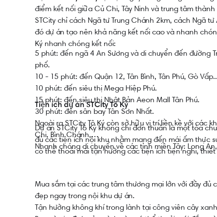
điểm kết nối giữa Củ Chi, Tây Ninh và trung tâm thành
STCity chỉ cách Ngã tư Trung Chánh 2km, cách Ngã tư
đó dự án tạo nên khả năng kết nối cao và nhanh chóng
Ký nhanh chóng kết nối:
5 phút: đến ngã 4 An Sương và di chuyển đến đường 
phố.
10 - 15 phút: đến Quận 12, Tân Bình, Tân Phú, Gò Vấp..
10 phút: đến siêu thị Mega Hiệp Phú.
15 phút: đến siêu thị Nhật Bản Aeon Mall Tân Phú.
Tiện ích dự án STCity Tô Ký
30 phút: đến sân bay Tân Sơn Nhất.
Ngoài ra STCity Tô Ký còn sở hữu vị trí liền kề với các
Dự án STCity Tô Ký không chỉ đơn thuần là một tòa ch
Chi, Bình Chánh,…
đủ các tiện ích nội khu nhằm mang đến mái ấm thực sự 
Nhanh chóng di chuyển về các tỉnh miền Tây: Long An,.
có thể thoải mái tận hưởng các tiện ích tiện nghi, thiết
Mua sắm tại các trung tâm thương mại lớn với đầy đủ c
đẹp ngay trong nội khu dự án.
Tận hưởng không khí trong lành tại công viên cây xan