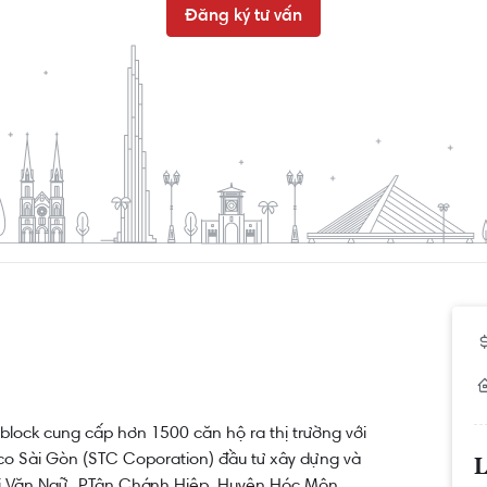
Đăng ký tư vấn
block cung cấp hơn 1500 căn hộ ra thị trường với
co Sài Gòn (STC Coporation) đầu tư xây dựng và
L
ùi Văn Ngữ, P.Tân Chánh Hiệp, Huyện Hóc Môn,