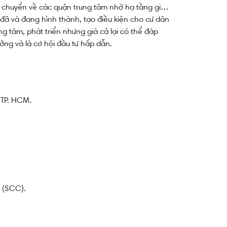
i di chuyển về các quận trung tâm nhờ hạ tầng giao
đã và đang hình thành, tạo điều kiện cho cư dân
g tâm, phát triển nhưng giá cả lại có thể đáp
ởng và là cơ hội đầu tư hấp dẫn.
 TP. HCM.
 (SCC).