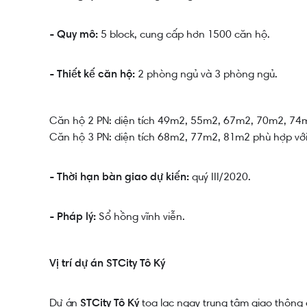
5 block, cung cấp hơn 1500 căn hộ.
- Quy mô:
2 phòng ngủ và 3 phòng ngủ.
- Thiết kế căn hộ:
Căn hộ 2 PN: diện tích 49m2, 55m2, 67m2, 70m2, 74m2
Căn hộ 3 PN: diện tích 68m2, 77m2, 81m2 phù hợp với 
quý III/2020.
- Thời hạn bàn giao dự kiến:
Sổ hồng vĩnh viễn.
- Pháp lý:
Vị trí dự án STCity Tô Ký
Dự án
tọa lạc ngay trung tâm giao thông 
STCity Tô Ký