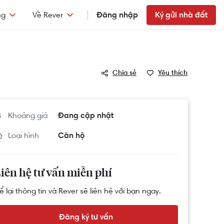
ng
Về Rever
Đăng nhập
Ký gửi nhà đất
Chia sẻ
Yêu thích
Khoảng giá
Đang cập nhật
Loại hình
Căn hộ
iên hệ tư vấn miễn phí
ể lại thông tin và Rever sẽ liên hệ với bạn ngay.
Đăng ký tư vấn