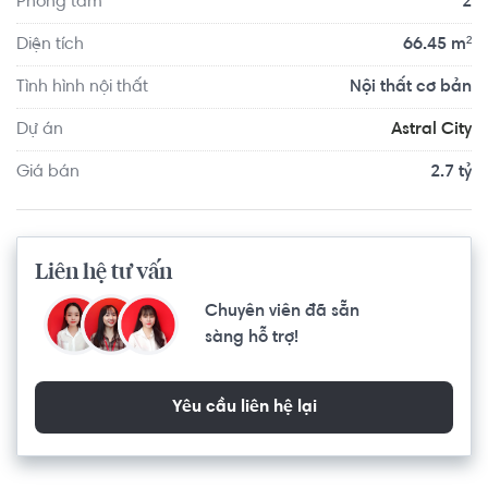
Phòng tắm
2
Phước. Xung quanh dự án Astral City là chuỗi tiện ích hiện 
hữu đồng bộ như Aeon Mall, Lotte Mart, Bệnh viện 
Diện tích
66.45 m²
Becamex, sân golf Sông Bé...

Tình hình nội thất
Nội thất cơ bản
Căn hộ có vị trí cách Trường THCS Bình Lợi Trung khoảng 
Dự án
Astral City
9.5km, cách Trường Mầm non Sơn Ca 8 khoảng 8.0km. Di 
Giá bán
2.7 tỷ
chuyển tới Phòng tập Gym Bình Triệu khoảng 9.6km, BGym 
Club Fitness & Yoga khoảng 9.5km. Tọa lạc tại vị trí thuận 
tiện di chuyển với đầy đủ các tiện ích về y tế, giáo dục và 
giải trí.
Liên hệ tư vấn
Chuyên viên đã sẵn
sàng hỗ trợ!
Yêu cầu liên hệ lại