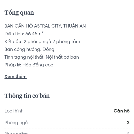
Tổng quan
BÁN CĂN HỘ ASTRAL CITY, THUẬN AN

Diện tích: 66.45m²

Kết cấu: 2 phòng ngủ 2 phòng tắm

Ban công hướng: Đông

Tình trạng nội thất: Nội thất cơ bản

Pháp lý: Hợp đồng cọc

Xem thêm
Vị trí dự án Astral City Bình Dương có mặt tiền trải dài 
300m dọc Quốc lộ 13, TP. Thuận An, Tỉnh Bình Dương. Đây 
Thông tin cơ bản
là tuyến đường huyết mạch, là trục “xương sống” giao 
thương giữa TP.HCM, Bình Dương, Bình Phước. Từ vị trí dự 
Loại hình
Căn hộ
án Astral City, cư dân sẽ dễ dàng di chuyển đến nơi làm 
việc tại các khu công nghiệp lớn trên địa bàn như: VSIP 1, 
Phòng ngủ
2
KCN Việt Hương, KCN Sóng Thần, KCN Tân Định, KCN Mỹ 