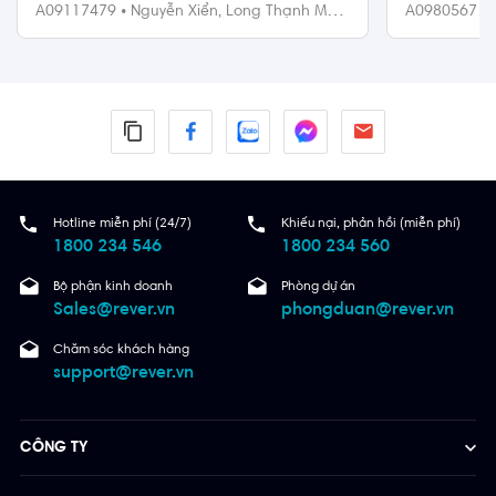
nội thất diện tích 72m².
trống, ban 
A09117479
•
Nguyễn Xiển,
Long Thạnh Mỹ,
A0980567
•
Quận 9
Quận 9
Hotline miễn phí (24/7)
Khiếu nại, phản hồi (miễn phí)
1800 234 546
1800 234 560
Bộ phận kinh doanh
Phòng dự án
Sales@rever.vn
phongduan@rever.vn
Chăm sóc khách hàng
support@rever.vn
CÔNG TY