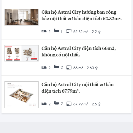
Căn hộ Astral City hướng ban công
bắc nội thất cơ bản diện tích 62.32m².
1
2
62.32 m²
2.2 tỷ
Căn hộ Astral City diện tích 66m2,
không có nội thất.
2
2
66 m²
2.63 tỷ
Căn hộ Astral City nội thất cơ bản
diện tích 67.79m².
2
2
67.79 m²
2.6 tỷ