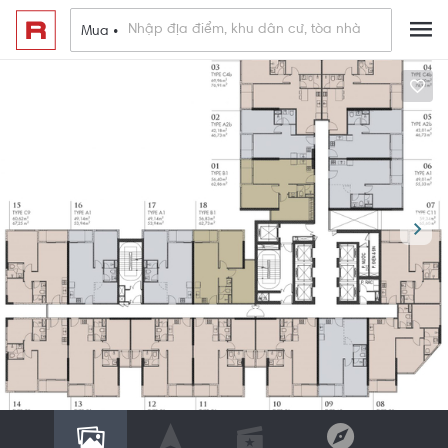
Mua •