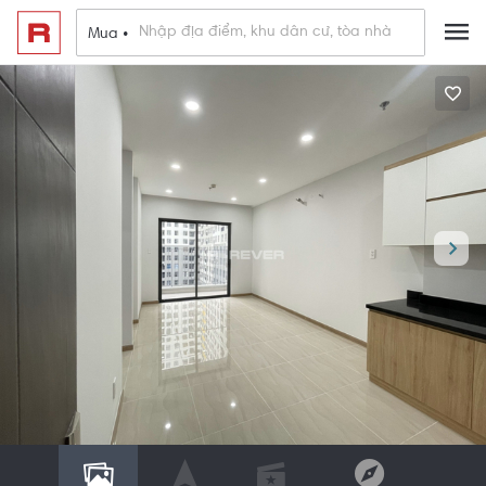
Mua •