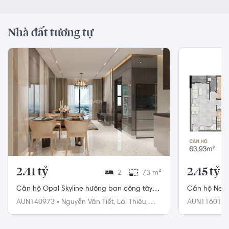
Nhà đất tương tự
2.41 tỷ
2.45 tỷ
2
73 m²
Căn hộ Opal Skyline hướng ban công tây
Căn hộ New 
nam nội thất cơ bản diện tích 73m².
tích 63.93m²
AUN140973
•
Nguyễn Văn Tiết,
Lái Thiêu,
AUN116016
Thuận An