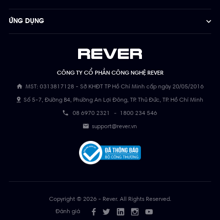
ỨNG DỤNG
CÔNG TY CỔ PHẦN CÔNG NGHỆ REVER
MST: 0313817128 - Sở KHĐT TP Hồ Chí Minh cấp ngày 20/05/2016
Số 5-7, Đường B4, Phường An Lợi Đông, TP. Thủ Đức, TP. Hồ Chí Minh
08 6970 2321
-
1800 234 546
support@rever.vn
Copyright © 2026 - Rever. All Rights Reserved.
Đánh giá