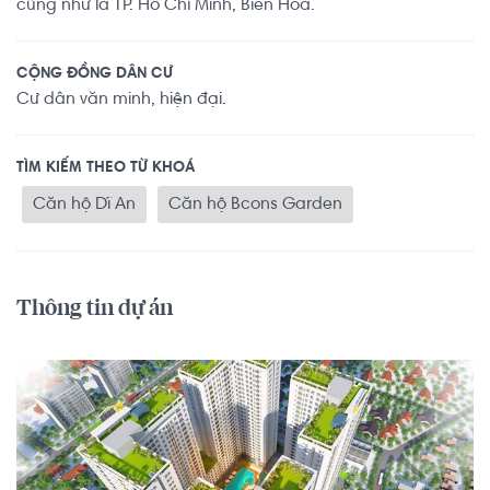
cũng như là TP. Hồ Chí Minh, Biên Hoà.
CỘNG ĐỒNG DÂN CƯ
Cư dân văn minh, hiện đại.
TÌM KIẾM THEO TỪ KHOÁ
Căn hộ Dĩ An
Căn hộ Bcons Garden
Thông tin dự án