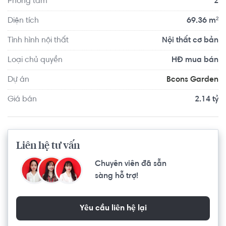
Phòng tắm
2
Trương Văn Thành khoảng 8.8km. Di chuyển tới Phòng tập 
Gym Bình Triệu khoảng 9.7km, BGym Club Fitness & Yoga 
Diện tích
69.36 m²
khoảng 7.7km. Tọa lạc tại vị trí thuận tiện di chuyển với 
Tình hình nội thất
Nội thất cơ bản
đầy đủ các tiện ích về y tế, giáo dục và giải trí.
Loại chủ quyền
HĐ mua bán
Dự án
Bcons Garden
Giá bán
2.14 tỷ
Liên hệ tư vấn
Chuyên viên đã sẵn
sàng hỗ trợ!
Yêu cầu liên hệ lại