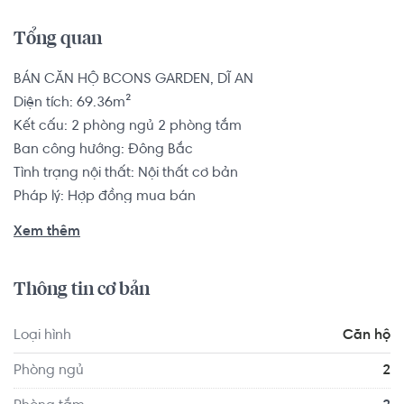
Tổng quan
BÁN CĂN HỘ BCONS GARDEN, DĨ AN

Diện tích: 69.36m²

Kết cấu: 2 phòng ngủ 2 phòng tắm

Ban công hướng: Đông Bắc

Tình trạng nội thất: Nội thất cơ bản

Pháp lý: Hợp đồng mua bán

Xem thêm
Bcons Garden toạ lạc ngay vị trí trung tâm hành chính Dĩ 
An, Bình Dương. Sở hữu hạ tầng giao thông hoàn chỉnh và 
Thông tin cơ bản
là tâm điểm kết nối đến các khu vực trọng yếu trong Dĩ An 
cũng như là TP. Hồ Chí Minh, Biên Hoà.

Loại hình
Căn hộ
Căn hộ có vị trí cách Trường Đại học Công nghệ Thông tin 
Phòng ngủ
2
ĐHQG TP.HCM khoảng 6.8km, cách Trường Tiểu học 