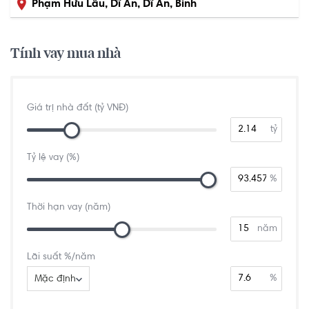
Phạm Hữu Lầu, Dĩ An, Dĩ An, Bình
Dương
Tính vay mua nhà
Giá trị nhà đất (tỷ VNĐ)
tỷ
Tỷ lệ vay (%)
%
Thời hạn vay (năm)
năm
Lãi suất %/năm
%
Mặc định