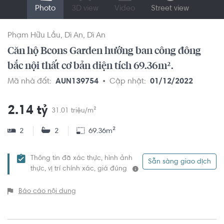
Photo
3D view
Video
Street view
Phạm Hữu Lầu
Dĩ An
Dĩ An
Căn hộ Bcons Garden hướng ban công đông
bắc nội thất cơ bản diện tích 69.36m².
Mã nhà đất:
AUN139754
Cập nhật:
01/12/2022
2.14 tỷ
31.01 triệu/m²
2
2
69.36m²
Thông tin đã xác thực, hình ảnh
Sẵn sàng giao dịch
thực, vị trí chính xác, giá đúng
Báo cáo nội dung