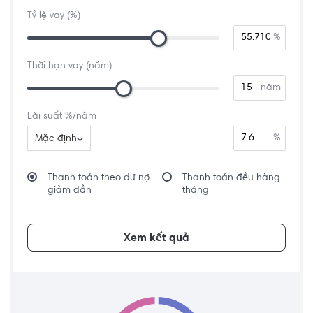
Tỷ lệ vay (%)
%
Thời hạn vay (năm)
năm
Lãi suất %/năm
%
Mặc định
Thanh toán theo dư nợ
Thanh toán đều hàng
giảm dần
tháng
Xem kết quả