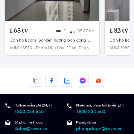
1.65 tỷ
1.82 tỷ
2
55.87 m²
Căn hộ Bcons Garden hướng ban công
Căn hộ Bcon
bắc nội thất cơ bản diện tích 55.87m²
nam không có
AUN118573
•
Phạm Hữu Lầu,
Dĩ An,
Dĩ An
AUN120859
Hotline miễn phí (24/7)
Khiếu nại, phản hồi (miễn phí)
1800 234 546
1800 234 560
Bộ phận kinh doanh
Phòng dự án
Sales@rever.vn
phongduan@rever.vn