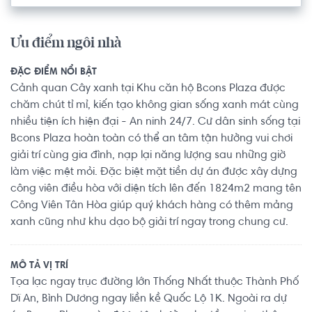
Ưu điểm ngôi nhà
ĐẶC ĐIỂM NỔI BẬT
Cảnh quan Cây xanh tại Khu căn hộ Bcons Plaza được
chăm chút tỉ mỉ, kiến tạo không gian sống xanh mát cùng
nhiều tiện ích hiện đại - An ninh 24/7. Cư dân sinh sống tại
Bcons Plaza hoàn toàn có thể an tâm tận hưởng vui chơi
giải trí cùng gia đình, nạp lại năng lượng sau những giờ
làm việc mệt mỏi. Đặc biệt mặt tiền dự án được xây dựng
công viên điều hòa với diện tích lên đến 1824m2 mang tên
Công Viên Tân Hòa giúp quý khách hàng có thêm mảng
xanh cũng như khu dạo bộ giải trí ngay trong chung cư.
MÔ TẢ VỊ TRÍ
Tọa lạc ngay trục đường lớn Thống Nhất thuộc Thành Phố
Dĩ An, Bình Dương ngay liền kề Quốc Lộ 1K. Ngoài ra dự