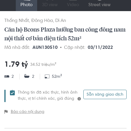
Photo
3D view
Video
Street view
Thống Nhất
Đông Hòa
Dĩ An
Căn hộ Bcons Plaza hướng ban công đông nam
nội thất cơ bản diện tích 52m²
Mã nhà đất:
AUN130510
Cập nhật:
03/11/2022
1.79 tỷ
34.52 triệu/m²
2
2
52m²
Thông tin đã xác thực, hình ảnh
Sẵn sàng giao dịch
thực, vị trí chính xác, giá đúng
Báo cáo nội dung