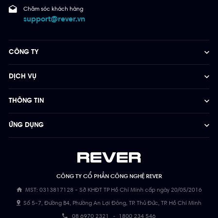
Chăm sóc khách hàng
support@rever.vn
CÔNG TY
DỊCH VỤ
THÔNG TIN
ỨNG DỤNG
CÔNG TY CỔ PHẦN CÔNG NGHỆ REVER
MST: 0313817128 - Sở KHĐT TP Hồ Chí Minh cấp ngày 20/05/2016
Số 5-7, Đường B4, Phường An Lợi Đông, TP. Thủ Đức, TP. Hồ Chí Minh
08 6970 2321
-
1800 234 546