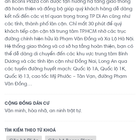
án Bcons Plaza còn được tận hưởng hạ tầng giao thông
đã hoàn thiện và đồng bộ giúp quý khách hàng dễ dàng
kết nối đến các vị trí quan trọng trong TP Dĩ An cũng như
các tỉnh, thành phố lân cận. Chỉ mất 30 phút để quý
khách tiếp cận cận tới trung tâm TP.HCM nhờ các trục
đường chính hiện hữu là Phạm Văn Đồng và Xa Lộ Hà Nội.
Hệ thống giao thông và cơ sở hạ tầng hoàn thiện, bạn có
thể dễ dàng di chuyển đến các khu vực trung tâm Bình
Dương và các tỉnh lận cận như Đồng Nai, Long An qua
các tuyến đường huyết mạch: Quốc lộ 1A, Quốc lộ 1K,
Quốc lộ 13, cao tốc Mỹ Phước – Tân Vạn, đường Phạm
Văn Đồng…
CỘNG ĐỒNG DÂN CƯ
Văn minh, hòa nhã, an ninh trật tự.
TÌM KIẾM THEO TỪ KHOÁ