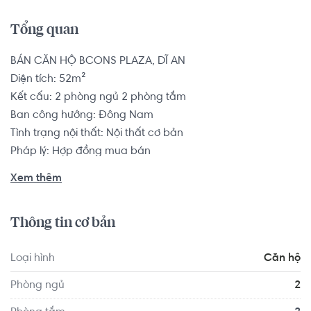
Tổng quan
BÁN CĂN HỘ BCONS PLAZA, DĨ AN

Diện tích: 52m²

Kết cấu: 2 phòng ngủ 2 phòng tắm

Ban công hướng: Đông Nam

Tình trạng nội thất: Nội thất cơ bản

Pháp lý: Hợp đồng mua bán

Xem thêm
Tọa lạc ngay trục đường lớn Thống Nhất thuộc Thành Phố 
Dĩ An, Bình Dương ngay liền kề Quốc Lộ 1K. Ngoài ra dự 
Thông tin cơ bản
án Bcons Plaza còn được tận hưởng hạ tầng giao thông 
đã hoàn thiện và đồng bộ giúp quý khách hàng dễ dàng 
Loại hình
Căn hộ
kết nối đến các vị trí quan trọng trong TP Dĩ An cũng như 
các tỉnh, thành phố lân cận. Chỉ mất 30 phút để quý 
Phòng ngủ
2
khách tiếp cận cận tới trung tâm TP.HCM nhờ các trục 