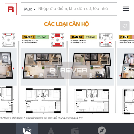
Mua •