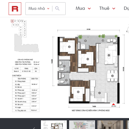
Mua
Thuê
Dự
Mua nhà