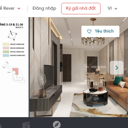
ề Rever
Đăng nhập
Ký gửi nhà đất
VI
Yêu thích