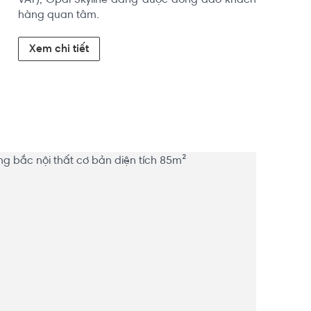
VAT), Opal Skyline đang được đông đảo khách 
hàng quan tâm.
Xem chi tiết