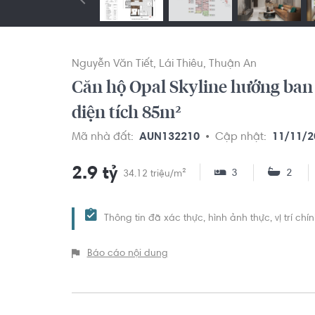
Nguyễn Văn Tiết
Lái Thiêu
Thuận An
Căn hộ Opal Skyline hướng ban 
diện tích 85m²
Mã nhà đất:
AUN132210
Cập nhật:
11/11/2
2.9 tỷ
3
2
34.12 triệu/m²
Thông tin đã xác thực, hình ảnh thực, vị trí ch
Báo cáo nội dung