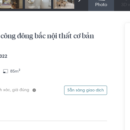
Photo
3D v
công đông bắc nội thất cơ bản
022
85m²
ính xác, giá đúng
Sẵn sàng giao dịch