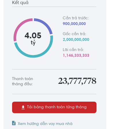
Kết quả
Cần trả trước:
900,000,000
4.05
Gốc cần trả:
2,000,000,000
tỷ
Lãi cần trả:
1,146,333,333
Thanh toán
23,777,778
tháng đầu:
Tải bảng thanh toán từng tháng
Xem hướng dẫn vay mua nhà