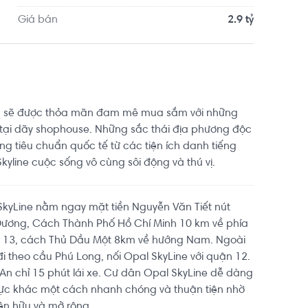
m Bình Triệu khoảng 9.6km, BGym Club Fitness & 
Giá bán
2.9 tỷ
i chuyển với đầy đủ các tiện ích về y tế, giáo dục và 
ân sẽ được thỏa mãn đam mê mua sắm với những
 tại dãy shophouse. Những sắc thái địa phương độc
ng tiêu chuẩn quốc tế từ các tiện ích danh tiếng
yline cuộc sống vô cùng sôi động và thú vị.
kyLine nằm ngay mặt tiền Nguyễn Văn Tiết nút
h Dương, Cách Thành Phố Hồ Chí Minh 10 km về phía
ộ 13, cách Thủ Dầu Một 8km về hướng Nam. Ngoài
đi theo cầu Phú Long, nối Opal SkyLine với quận 12.
 An chỉ 15 phút lái xe. Cư dân Opal SkyLine dễ dàng
 vực khác một cách nhanh chóng và thuận tiện nhờ
ện hữu và mở rộng.