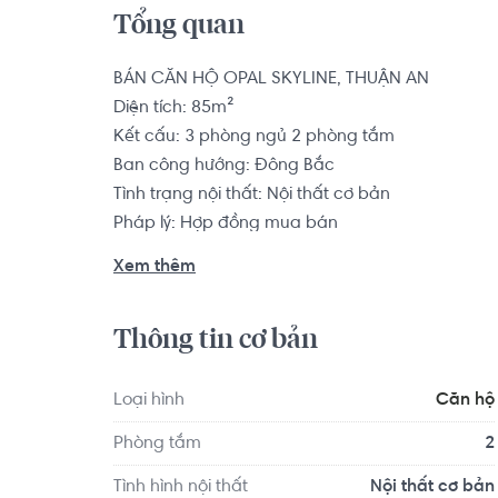
Tổng quan
BÁN CĂN HỘ OPAL SKYLINE, THUẬN AN

Diện tích: 85m²

Kết cấu: 3 phòng ngủ 2 phòng tắm

Ban công hướng: Đông Bắc

Tình trạng nội thất: Nội thất cơ bản

Pháp lý: Hợp đồng mua bán

Xem thêm
Dự án căn hộ Opal SkyLine nằm ngay mặt tiền Ngu
Cách Thành Phố Hồ Chí Minh 10 km về phía Bắc 
Thông tin cơ bản
hướng Nam. Ngoài ra, chúng ta có thể đi theo cầ
chuyển đến TP Dĩ An chỉ 15 phút lái xe. Cư dân 
một cách nhanh chóng và thuận tiện nhờ tuyến 
Loại hình
Căn hộ
Phòng tắm
2
Căn hộ có vị trí cách Trường Đại học Trẩn Đại 
Tình hình nội thất
Nội thất cơ bản