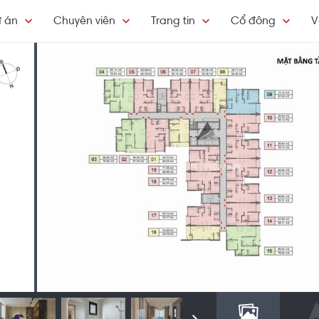
 án
Chuyên viên
Trang tin
Cổ đông
V