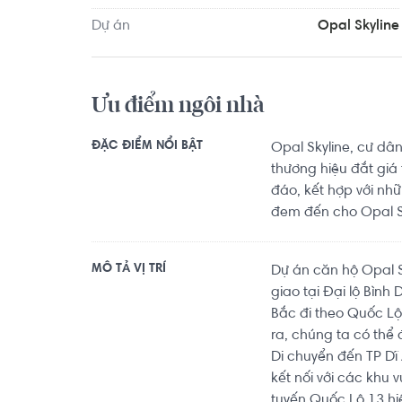
Trung khoảng 9.5km. Di chuyển tới Phòng tập Gy
Dự án
Opal Skyline
Yoga khoảng 9.8km. Tọa lạc tại vị trí thuận tiện d
giải trí.
Ưu điểm ngôi nhà
ĐẶC ĐIỂM NỔI BẬT
Opal Skyline, cư d
thương hiệu đắt giá
đáo, kết hợp với nhữ
đem đến cho Opal Sk
MÔ TẢ VỊ TRÍ
Dự án căn hộ Opal S
giao tại Đại lộ Bìn
Bắc đi theo Quốc L
ra, chúng ta có thể 
Di chuyển đến TP Dĩ
kết nối với các khu
tuyến Quốc Lộ 13 hi