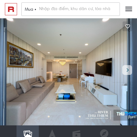
Mua •