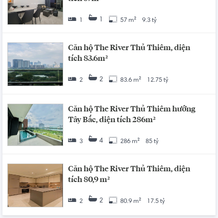
1
1
57 m²
9.3 tỷ
Căn hộ The River Thủ Thiêm, diện
tích 83.6m²
2
2
83.6 m²
12.75 tỷ
Căn hộ The River Thủ Thiêm hướng
Tây Bắc, diện tích 286m²
4
3
286 m²
85 tỷ
Căn hộ The River Thủ Thiêm, diện
tích 80,9 m²
2
2
80.9 m²
17.5 tỷ