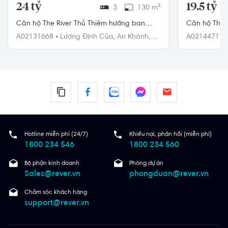
24 tỷ
19.5 tỷ
3
130 m²
Căn hộ The River Thủ Thiêm hướng ban
Căn hộ Thủ 
công đông bắc nội thất cơ bản diện tích
Nam, diện t
A02131668
•
Lương Định Của,
An Khánh,
A02144717
130m²
Quận 2
Quận 2
Hotline miễn phí (24/7)
Khiếu nại, phản hồi (miễn phí)
1800 234 546
1800 234 560
Bộ phận kinh doanh
Phòng dự án
Sales@rever.vn
phongduan@rever.vn
Chăm sóc khách hàng
support@rever.vn