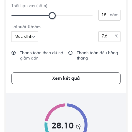
Thời hạn vay (năm)
năm
Lãi suất %/năm
%
Mặc định
Thanh toán theo dư nợ
Thanh toán đều hàng
giảm dần
tháng
Xem kết quả
28.10
tỷ