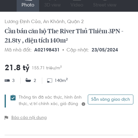
Photo
3D view
Video
Street view
Lương Định Của
An Khánh
Quận 2
Cần bán căn hộ The River Thủ Thiêm 3PN -
21.8ty , diện tích 140m²
Mã nhà đất:
A02198431
Cập nhật:
23/05/2024
21.8 tỷ
155.71 triệu/m²
3
2
140m²
Thông tin đã xác thực, hình ảnh
Sẵn sàng giao dịch
thực, vị trí chính xác, giá đúng
Báo cáo nội dung