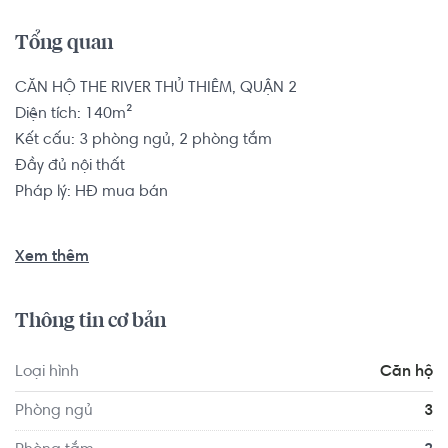
Tổng quan
CĂN HỘ THE RIVER THỦ THIÊM, QUẬN 2

Diện tích: 140m²

Kết cấu: 3 phòng ngủ, 2 phòng tắm

Đầy đủ nội thất

Pháp lý: HĐ mua bán

Căn hộ có vị trí cách Trung tâm Ngoại ngữ S.A.T 1.5 km, 
Xem thêm
cách Trường THPT Chuyên Trần Đại Nghĩa - cơ sở 2 2.0 
km... Tọa lạc tại vị trí thuận tiện di chuyển với đầy đủ các 
Thông tin cơ bản
tiện ích về y tế, giáo dục và giải trí xung quanh như: Nha 
Khoa An Nhien, Phòng khám Lotus...
Loại hình
Căn hộ
Phòng ngủ
3