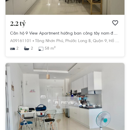
2.2 tỷ
Căn hộ 9 View Apartment hướng ban công tây nam đầy đủ nội thất diện tích 58m²
A09161101 •
Tăng Nhơn Phú,
Phước Long B,
Quận 9,
Hồ Chí Minh
2
58 m²
2