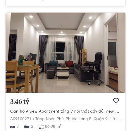
3.46 tỷ
Căn hộ 9 view Apartment tầng 7 nội thất đầy đủ, view công viên
A09100271 •
Tăng Nhơn Phú,
Phước Long B,
Quận 9,
Hồ Chí Minh
3
86.98 m²
2