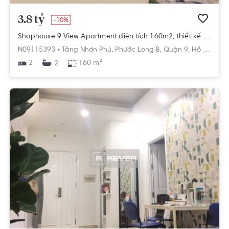
3.8 tỷ
-10%
Shophouse 9 View Apartment diện tích 160m2, thiết kế hiện đại.
N09115393 •
Tăng Nhơn Phú,
Phước Long B,
Quận 9,
Hồ Chí Minh
2
160 m²
2