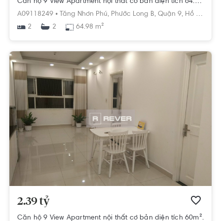
Căn hộ 9 View Apartment nội thất cơ bản diện tích 64.98m².
A09118249 •
Tăng Nhơn Phú,
Phước Long B,
Quận 9,
Hồ Chí Minh
2
64.98 m²
2
2.39 tỷ
Căn hộ 9 View Apartment nội thất cơ bản diện tích 60m².