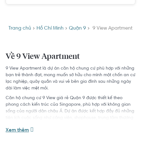
Trang chủ
Hồ Chí Minh
Quận 9
9 View Apartment
Về 9 View Apartment
9 View Apartment là dự án căn hộ chung cư phù hợp với những
bạn trẻ thành đạt, mong muốn sở hữu cho mình một chốn an cư
lạc nghiệp, quây quần và vui vẻ bên gia đình sau những ngày
dài làm việc mệt mỏi.
Căn hộ chung cư 9 View giá rẻ Quận 9 được thiết kế theo
phong cách kiến trúc của Singapore, phù hợp với không gian
sống của người dân châu Á. Dự án được kết hợp đầy đủ những
tiện ích cuộc sống như công viên, shophouse, trung tâm thương
mại là tiêu chí được chủ đầu tư đặt lên hàng đầu
Xem thêm