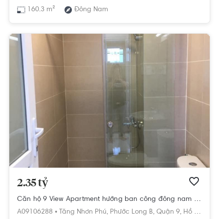
160.3 m²
Đông Nam
2.35 tỷ
Căn hộ 9 View Apartment hướng ban công đông nam đầy đủ nội thất diện tích 58m²
A09106288 •
Tăng Nhơn Phú,
Phước Long B,
Quận 9,
Hồ Chí Minh