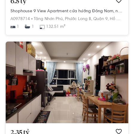
6.5 tỷ
Shophouse 9 View Apartment cửa hướng Đông Nam, nội thất cơ bản.
A0978714 •
Tăng Nhơn Phú,
Phước Long B,
Quận 9,
Hồ Chí Minh
1
132.51 m²
1
2.35 tỷ