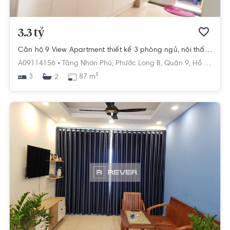
3.3 tỷ
Căn hộ 9 View Apartment thiết kế 3 phòng ngủ, nội thất cơ bản.
A09114156 •
Tăng Nhơn Phú,
Phước Long B,
Quận 9,
Hồ Chí Minh
3
87 m²
2