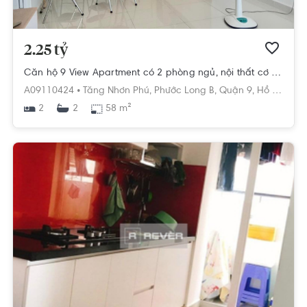
2.25 tỷ
Căn hộ 9 View Apartment có 2 phòng ngủ, nội thất cơ bản.
A09110424 •
Tăng Nhơn Phú,
Phước Long B,
Quận 9,
Hồ Chí Minh
2
58 m²
2