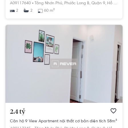
A09117640 •
Tăng Nhơn Phú,
Phước Long B,
Quận 9,
Hồ Chí Minh
2
60 m²
2
2.4 tỷ
Căn hộ 9 View Apartment nội thất cơ bản diện tích 58m²