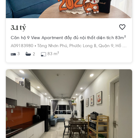
3.1 tỷ
Căn hộ 9 View Apartment đầy đủ nội thất diện tích 83m²
A09183980 •
Tăng Nhơn Phú,
Phước Long B,
Quận 9,
Hồ Chí Minh
3
83 m²
2