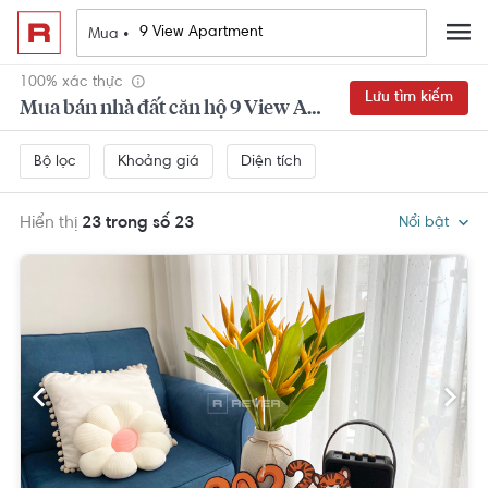
Mua •
100% xác thực
Lưu tìm kiếm
Mua bán nhà đất căn hộ 9 View Apartment Quận 9 đẹp,
Khoảng giá
Diện tích
Bộ lọc
Hiển thị
23 trong số 23
Nổi bật