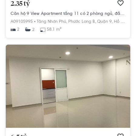
2.35 tỷ
Căn hộ 9 View Apartment tầng 11 có 2 phòng ngủ, đầy đủ nội thất.
A09105995 •
Tăng Nhơn Phú,
Phước Long B,
Quận 9,
Hồ Chí Minh
2
58.1 m²
2