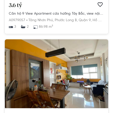
3.6 tỷ
Căn hộ 9 View Apartment cửa hướng Tây Bắc, view nội khu.
A0979057 •
Tăng Nhơn Phú,
Phước Long B,
Quận 9,
Hồ Chí Minh
3
86.98 m²
2