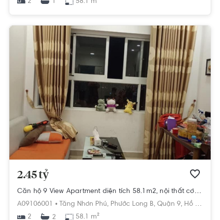
2
58.1 m²
1
2.45 tỷ
Căn hộ 9 View Apartment diện tích 58.1m2, nội thất cơ bản.
A09106001 •
Tăng Nhơn Phú,
Phước Long B,
Quận 9,
Hồ Chí Minh
2
58.1 m²
2