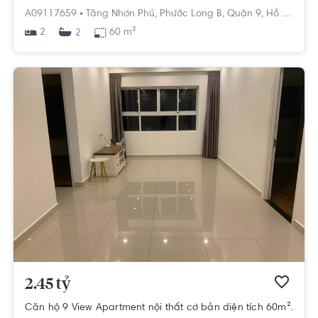
A09117659 •
Tăng Nhơn Phú,
Phước Long B,
Quận 9,
Hồ Chí Minh
2
60 m²
2
2.45 tỷ
Căn hộ 9 View Apartment nội thất cơ bản diện tích 60m².