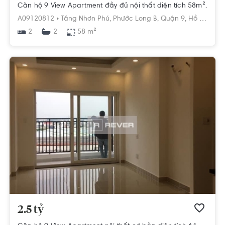
Căn hộ 9 View Apartment đầy đủ nội thất diện tích 58m².
A09120812 •
Tăng Nhơn Phú,
Phước Long B,
Quận 9,
Hồ Chí Minh
2
58 m²
2
2.5 tỷ