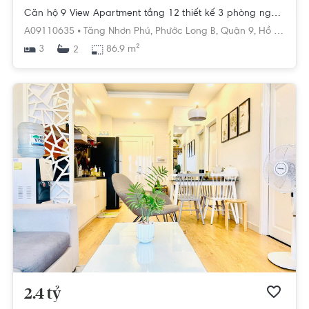
Căn hộ 9 View Apartment tầng 12 thiết kế 3 phòng ngủ, nội thất cơ bản.
A09110635 •
Tăng Nhơn Phú,
Phước Long B,
Quận 9,
Hồ Chí Minh
3
86.9 m²
2
2.4 tỷ