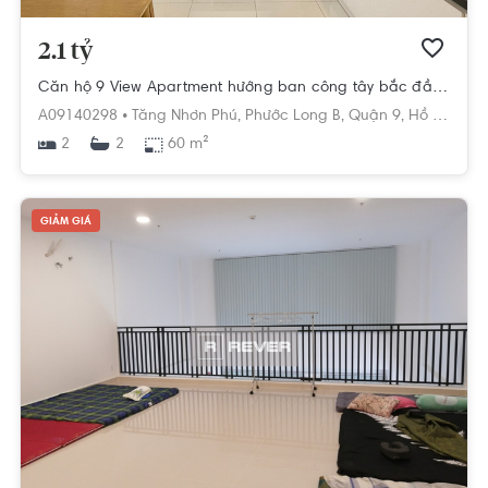
2.1 tỷ
Căn hộ 9 View Apartment hướng ban công tây bắc đầy đủ nội thất diện tích 60m².
A09140298 •
Tăng Nhơn Phú,
Phước Long B,
Quận 9,
Hồ Chí Minh
2
60 m²
2
GIẢM GIÁ