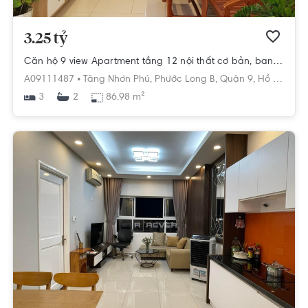
3.25 tỷ
Căn hộ 9 view Apartment tầng 12 nội thất cơ bản, ban công đón gió mát
A09111487 •
Tăng Nhơn Phú,
Phước Long B,
Quận 9,
Hồ Chí Minh
3
86.98 m²
2