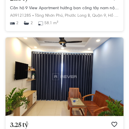
Căn hộ 9 View Apartment hướng ban công tây nam nội thất cơ bản diện tích 58.1m².
A09121285 •
Tăng Nhơn Phú,
Phước Long B,
Quận 9,
Hồ Chí Minh
2
58.1 m²
2
3.25 tỷ