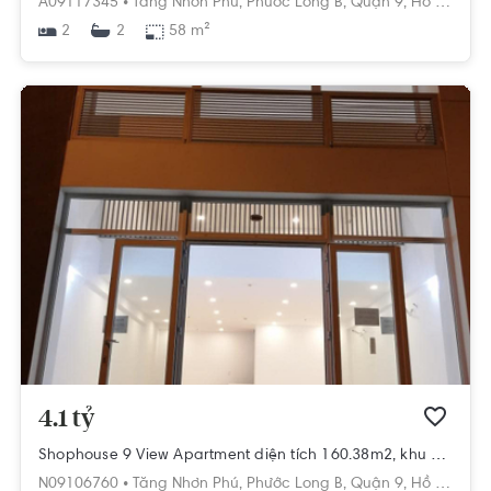
A09117345 •
Tăng Nhơn Phú,
Phước Long B,
Quận 9,
Hồ Chí Minh
2
58 m²
2
4.1 tỷ
Shophouse 9 View Apartment diện tích 160.38m2, khu dân cư hiện hữu.
N09106760 •
Tăng Nhơn Phú,
Phước Long B,
Quận 9,
Hồ Chí Minh