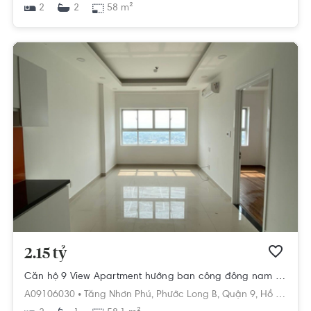
2
58 m²
2
2.15 tỷ
Căn hộ 9 View Apartment hướng ban công đông nam không có nội thất diện tích 58.1m²
A09106030 •
Tăng Nhơn Phú,
Phước Long B,
Quận 9,
Hồ Chí Minh