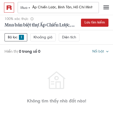
Mua •
100% xác thực
Lưu tìm kiếm
Mua bán biệt thự Ấp Chiến Lược, Bình Tân, Hồ Chí Minh
Khoảng giá
Diện tích
Bộ lọc
1
Hiển thị
0 trong số 0
Nổi bật
Không tìm thấy nhà đất nào!