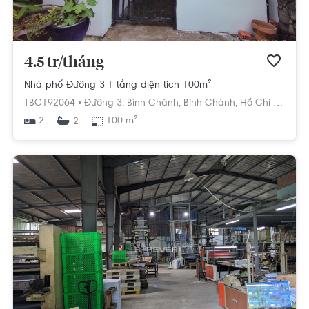
4.5 tr/tháng
Nhà phố Đường 3 1 tầng diện tích 100m²
TBC192064 •
Đường 3,
Bình Chánh,
Bình Chánh,
Hồ Chí Minh
2
100 m²
2