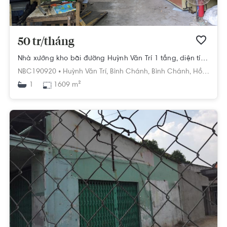
50 tr/tháng
Nhà xưởng kho bãi đường Huỳnh Văn Trí 1 tầng, diện tích 1609m²
NBC190920 •
Huỳnh Văn Trí,
Bình Chánh,
Bình Chánh,
Hồ Chí Minh
1609 m²
1