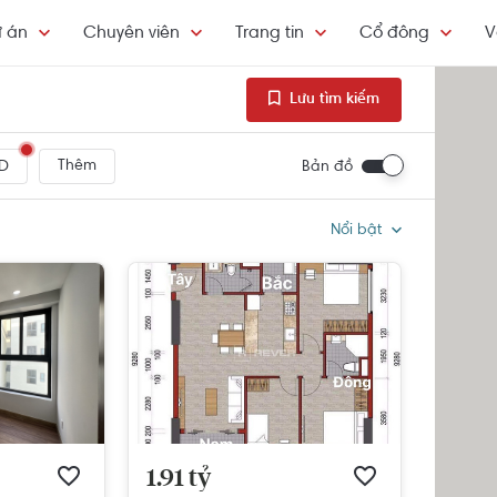
 án
Chuyên viên
Trang tin
Cổ đông
V
Lưu tìm kiếm
Thêm
Bản đồ
D
Nổi bật
1.91 tỷ