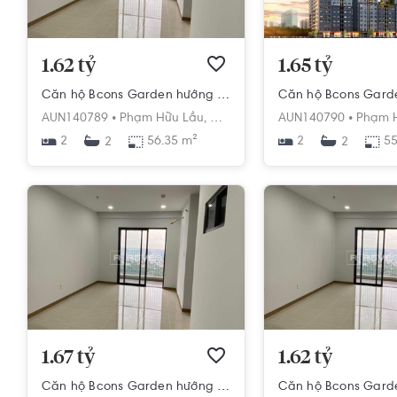
1.62 tỷ
1.65 tỷ
Căn hộ Bcons Garden hướng ban công nam nội thất cơ bản diện tích 56.35m².
AUN140789 •
Phạm Hữu Lầu,
Dĩ An,
Dĩ An,
AUN140790 •
Bình Dương
Phạm H
2
56.35 m²
2
55
2
2
1.67 tỷ
1.62 tỷ
Căn hộ Bcons Garden hướng ban công tây nội thất cơ bản diện tích 57m²