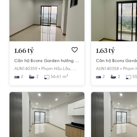
1.66 tỷ
1.63 tỷ
Căn hộ Bcons Garden hướng ban công đông nội thất cơ bản diện tích 56.61m².
AUN140359 •
Phạm Hữu Lầu,
Dĩ An,
Dĩ An,
AUN140358 •
Bình Dương
Phạm H
2
56.61 m²
2
55
2
2