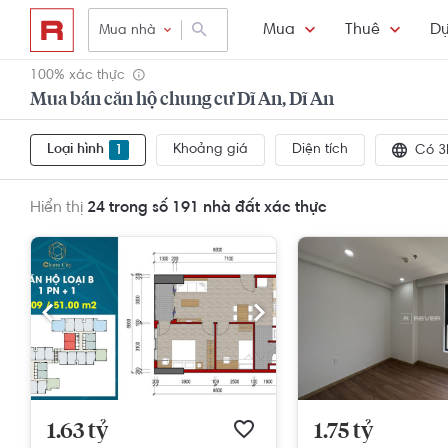
Mua
Thuê
Dự
Mua nhà
100% xác thực
Mua bán căn hộ chung cư Dĩ An, Dĩ An
Loại hình
Khoảng giá
Diện tích
1
Có 3
Hiển thị
24 trong số 191
nhà đất xác thực
1.63 tỷ
1.75 tỷ