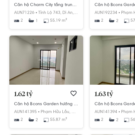
Căn hộ Charm City tầng trung, ban công hướng Nam.
AUN71226 •
Tỉnh Lộ 743,
Dĩ An,
Dĩ An,
Bình Dương
AUN192234 •
Phạm H
2
55.19 m²
2
57
1
2
1.62 tỷ
1.63 tỷ
Căn hộ Bcons Garden hướng ban công bắc nội thất cơ bản diện tích 55.87m².
AUN141395 •
Phạm Hữu Lầu,
Dĩ An,
Dĩ An,
AUN141394 •
Bình Dương
Phạm H
2
55.87 m²
2
56
2
2