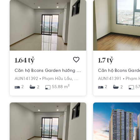
1.64 tỷ
1.7 tỷ
Căn hộ Bcons Garden hướng ban công nam nội thất cơ bản diện tích 55.88m².
AUN141392 •
Phạm Hữu Lầu,
Dĩ An,
Dĩ An,
AUN141391 •
Bình Dương
Phạm H
2
55.88 m²
2
57
2
2