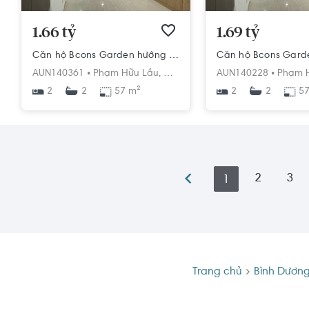
1.66 tỷ
1.69 tỷ
Căn hộ Bcons Garden hướng ban công tây nội thất cơ bản diện tích 57m².
AUN140361 •
Phạm Hữu Lầu,
Dĩ An,
Dĩ An,
AUN140228 •
Bình Dương
Phạm H
2
57 m²
2
57
2
2
2
3
1
Trang chủ
Bình Dươn