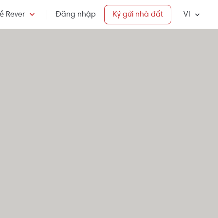
ề Rever
Đăng nhập
Ký gửi nhà đất
VI