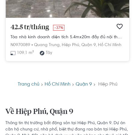
42.5 tr/tháng
-37%
Tòa nhà kinh doanh diện tích 5.4mx20m đầy đủ nội thất, có tầng hầm.
N0970089 •
Quang Trung,
Hiệp Phú,
Quận 9,
Hồ Chí Minh
109.1 m²
Tây
Trang chủ
Hồ Chí Minh
Quận 9
Hiệp Phú
Về Hiệp Phú, Quận 9
Thông tin thị trường bất động sản tại Hiệp Phú, Quận 9. Dự án
căn hộ chung cư, nhà phố, biệt thự đang rao bán tại Hiệp Phú,