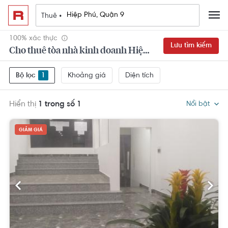
Thuê •
100% xác thực
Lưu tìm kiếm
Cho thuê tòa nhà kinh doanh Hiệp Phú, Quận 9
Khoảng giá
Diện tích
Bộ lọc
1
Hiển thị
1 trong số 1
Nổi bật
GIẢM GIÁ