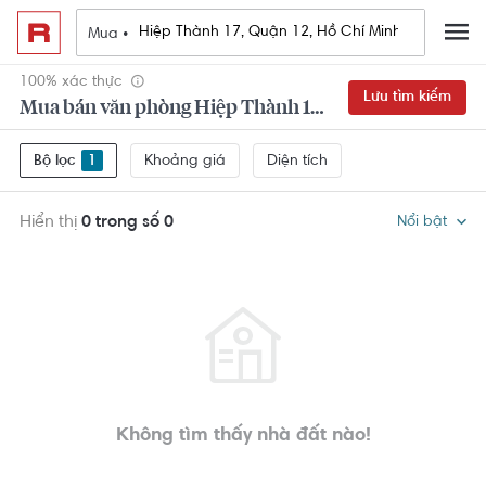
Mua •
100% xác thực
Lưu tìm kiếm
Mua bán văn phòng Hiệp Thành 17, Quận 12, Hồ Chí Minh
Khoảng giá
Diện tích
Bộ lọc
1
Hiển thị
0 trong số 0
Nổi bật
Không tìm thấy nhà đất nào!