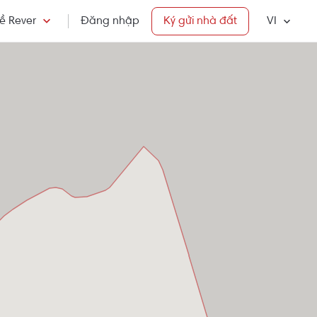
ề Rever
Đăng nhập
Ký gửi nhà đất
VI