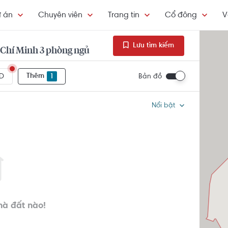
 án
Chuyên viên
Trang tin
Cổ đông
V
Lưu tìm kiếm
Chí Minh 3 phòng ngủ
Thêm
1
Bản đồ
D
Nổi bật
hà đất nào!