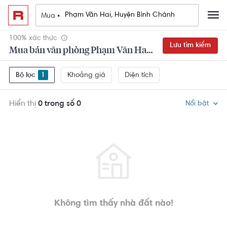
Mua •
100% xác thực
Lưu tìm kiếm
Mua bán văn phòng Phạm Văn Hai, Huyện Bình Chánh
Khoảng giá
Diện tích
Bộ lọc
1
Hiển thị
0 trong số 0
Nổi bật
Không tìm thấy nhà đất nào!